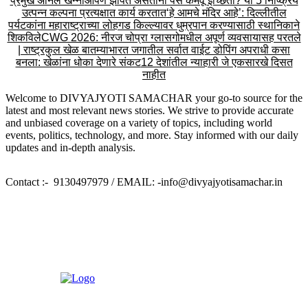
प्रमुख अनिल खन्ना
आपण झोपत असताना पैसे कमवू इच्छिता? या 5 निष्क्रिय
उत्पन्न कल्पना प्रत्यक्षात कार्य करतात
‘हे आमचे मंदिर आहे’: दिल्लीतील
पर्यटकांना महाराष्ट्राच्या लोहगड किल्ल्यावर धुम्रपान करण्यासाठी स्थानिकाने
शिकविले
CWG 2026: नीरज चोप्रा ग्लासगोमधील अपूर्ण व्यवसायासह परतले
| राष्ट्रकुल खेळ बातम्या
भारत जगातील सर्वात वाईट डोपिंग अपराधी कसा
बनला: खेळांना धोका देणारे संकट
12 देशांतील न्याहारी जे एकसारखे दिसत
नाहीत
Welcome to DIVYAJYOTI SAMACHAR your go-to source for the
latest and most relevant news stories. We strive to provide accurate
and unbiased coverage on a variety of topics, including world
events, politics, technology, and more. Stay informed with our daily
updates and in-depth analysis.
Contact :- 9130497979 / EMAIL: -info@divyajyotisamachar.in