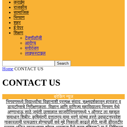
क्राईम
राजकीय
सामाजिक
भिगवण
शहर
ई पेपर
शिक्षण
टेक्नॉलॉजी
आरोग्य
मनोरंजन
लाइफस्टाइल
Home
CONTACT US
CONTACT US
ब्रेकिंग न्यूज
भिगवणमध्ये विद्यार्थ्यांचा विज्ञानाशी प्रत्यक्ष संवाद; सूक्ष्मदर्शकातून हायड्रा व
डायटॉम्सचे निरीक्षण
कला, विज्ञान आणि वाणिज्य महाविद्यालय भिगवण येथे
अण्णाभाऊ साठे जयंती उत्साहात साजरी
भिगवणमध्ये १ ऑगस्ट ला महसूल
समाधान शिबीर; कृषिमंत्री दत्तात्रय मामा भरणे यांच्या हस्ते उद्घाटन
प्रवेश
नाकारला
मी पायउतार होण्यापूर्वी सर्व मुद्दे निकाली काढले होते: माजी डीएलटीए