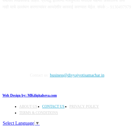
संबंधित लेखकांकडे आहेत. प्रसिद्ध झालेल्या मजकुराशी संपादक सहमत असतीलच असे
नाही याचे उल्लंघन करणाऱ्यांवर कायदेशीर कारवाई करण्यात येईल. संपर्क :- 9130497979
FOLLOW US
Contact us:
business@divyajyotisamachar.in
Web Design by:
MKdigitalseva.com
ABOUT US
CONTACT US
PRIVACY POLICY
TERMS & CONDITIONS
Select Language
▼