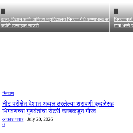
कला, विज्ञान आणि वाणिज्य महाविद्यालय भिगवण येथे अण्णाभाऊ साठे
भिगवणमध्ये
जयंती उत्साहात साजरी
मामा भरणे य
भिगवण
नीट परीक्षेत देशात अव्वल ठरलेल्या श्रावणी कुदळेसह
भिगवणच्या गुणवंतांचा रोटरी क्लबकडून गौरव
आकाश पवार
-
July 20, 2026
0