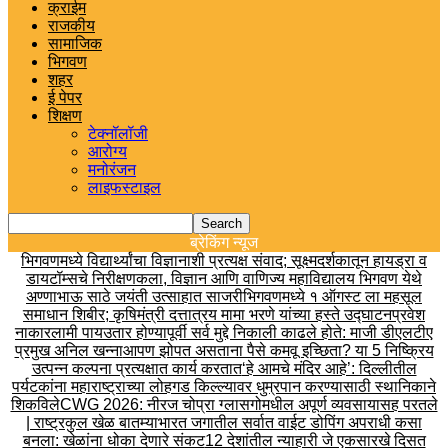
क्राईम
राजकीय
सामाजिक
भिगवण
शहर
ई पेपर
शिक्षण
टेक्नॉलॉजी
आरोग्य
मनोरंजन
लाइफस्टाइल
ब्रेकिंग न्यूज
भिगवणमध्ये विद्यार्थ्यांचा विज्ञानाशी प्रत्यक्ष संवाद; सूक्ष्मदर्शकातून हायड्रा व
डायटॉम्सचे निरीक्षण
कला, विज्ञान आणि वाणिज्य महाविद्यालय भिगवण येथे
अण्णाभाऊ साठे जयंती उत्साहात साजरी
भिगवणमध्ये १ ऑगस्ट ला महसूल
समाधान शिबीर; कृषिमंत्री दत्तात्रय मामा भरणे यांच्या हस्ते उद्घाटन
प्रवेश
नाकारला
मी पायउतार होण्यापूर्वी सर्व मुद्दे निकाली काढले होते: माजी डीएलटीए
प्रमुख अनिल खन्ना
आपण झोपत असताना पैसे कमवू इच्छिता? या 5 निष्क्रिय
उत्पन्न कल्पना प्रत्यक्षात कार्य करतात
‘हे आमचे मंदिर आहे’: दिल्लीतील
पर्यटकांना महाराष्ट्राच्या लोहगड किल्ल्यावर धुम्रपान करण्यासाठी स्थानिकाने
शिकविले
CWG 2026: नीरज चोप्रा ग्लासगोमधील अपूर्ण व्यवसायासह परतले
| राष्ट्रकुल खेळ बातम्या
भारत जगातील सर्वात वाईट डोपिंग अपराधी कसा
बनला: खेळांना धोका देणारे संकट
12 देशांतील न्याहारी जे एकसारखे दिसत