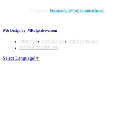
Contact us:
business@divyajyotisamachar.in
Web Design by:
MKdigitalseva.com
ABOUT US
CONTACT US
PRIVACY POLICY
TERMS & CONDITIONS
Select Language
▼