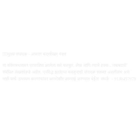
ABOUT US
✍🏻मुख्य संपादक - आकाश चंद्रशेखर पवार
या संकेतस्थळावर प्रकाशित झालेला सर्व मजकूर, लेख आणि त्याचे हक्क , जबाबदारी''
संबंधित लेखकांकडे आहेत. प्रसिद्ध झालेल्या मजकुराशी संपादक सहमत असतीलच असे
नाही याचे उल्लंघन करणाऱ्यांवर कायदेशीर कारवाई करण्यात येईल. संपर्क :- 9130497979
FOLLOW US