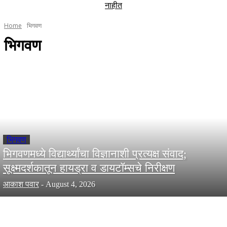
नाहीत
Home
भिगवण
भिगवण
भिगवण
भिगवणमध्ये विद्यार्थ्यांचा विज्ञानाशी प्रत्यक्ष संवाद;
सूक्ष्मदर्शकातून हायड्रा व डायटॉम्सचे निरीक्षण
आकाश पवार
-
August 4, 2026