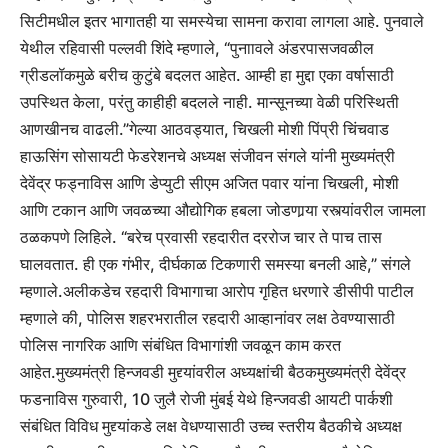
सिटीमधील इतर भागातही या समस्येचा सामना करावा लागला आहे. पुनवाले
येथील रहिवासी पल्लवी शिंदे म्हणाले, “पुनाावले अंडरपासजवळील
ग्रीडलॉकमुळे बरीच कुटुंबे बदलत आहेत. आम्ही हा मुद्दा एका वर्षासाठी
उपस्थित केला, परंतु काहीही बदलले नाही. मान्सूनच्या वेळी परिस्थिती
आणखीनच वाढली.”
गेल्या आठवड्यात, चिखली मोशी पिंप्री चिंचवाड
हाऊसिंग सोसायटी फेडरेशनचे अध्यक्ष संजीवन संगले यांनी मुख्यमंत्री
देवेंद्र फड्नाविस आणि डेप्युटी सीएम अजित पवार यांना चिखली, मोशी
आणि टकान आणि जवळच्या औद्योगिक हबला जोडणार्‍या रस्त्यांवरील जामला
ठळकपणे लिहिले.
“बरेच प्रवासी रहदारीत दररोज चार ते पाच तास
घालवतात. ही एक गंभीर, दीर्घकाळ टिकणारी समस्या बनली आहे,” संगले
म्हणाले.
अलीकडेच रहदारी विभागाचा आरोप गृहित धरणारे डीसीपी पाटील
म्हणाले की, पोलिस शहरभरातील रहदारी आव्हानांवर लक्ष ठेवण्यासाठी
पोलिस नागरिक आणि संबंधित विभागांशी जवळून काम करत
आहेत.
मुख्यमंत्री हिन्जवडी मुद्द्यांवरील अध्यक्षांची बैठक
मुख्यमंत्री देवेंद्र
फडनाविस गुरुवारी, 10 जुलै रोजी मुंबई येथे हिन्जवडी आयटी पार्कशी
संबंधित विविध मुद्द्यांकडे लक्ष वेधण्यासाठी उच्च स्तरीय बैठकीचे अध्यक्ष