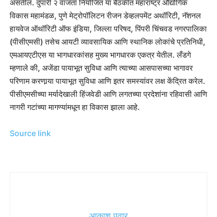
असतील.
दुपारी २ वाजता नियोजित या बैठकीत महाराष्ट्र औद्योगिक
विकास महामंडळ, पुणे मेट्रोपॉलिटन रीजन डेव्हलपमेंट अथॉरिटी, नॅशनल
हायवेज ऑथॉरिटी ऑफ इंडिया, जिल्ला परिषद, पिंपरी चिंचवड नगरपालिका
(पीसीएमसी) तसेच आयटी व्यावसायिक आणि स्थानिक लोकांचे प्रतिनिधी,
एमआयएटीएस या भागधारकांसह मुख्य भागधारक एकत्र येतील.
लँडगे
म्हणाले की, अजेंडा पायाभूत सुविधा आणि त्याच्या आसपासच्या भागावर
परिणाम करणार्‍या पायाभूत सुविधा आणि इतर समस्यांवर लक्ष केंद्रित करेल.
पीसीएमसीच्या मर्यादेखाली हिंजवेडी आणि लगतच्या प्रदेशांना रहिवासी आणि
नागरी गटांच्या मागण्यांमधून हा विकास झाला आहे.
Source link
आकाश पवार