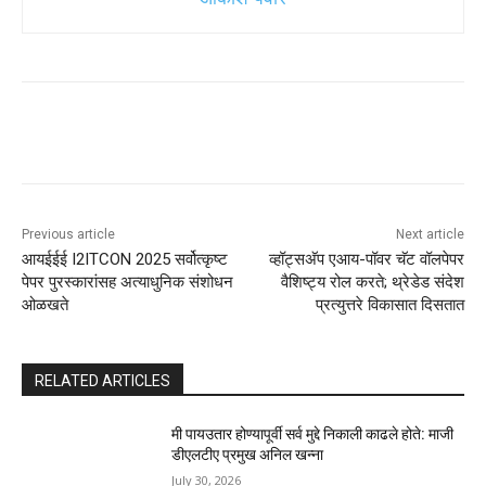
Previous article
Next article
आयईईई I2ITCON 2025 सर्वोत्कृष्ट
व्हॉट्सअ‍ॅप एआय-पॉवर चॅट वॉलपेपर
पेपर पुरस्कारांसह अत्याधुनिक संशोधन
वैशिष्ट्य रोल करते; थ्रेडेड संदेश
ओळखते
प्रत्युत्तरे विकासात दिसतात
RELATED ARTICLES
मी पायउतार होण्यापूर्वी सर्व मुद्दे निकाली काढले होते: माजी
डीएलटीए प्रमुख अनिल खन्ना
July 30, 2026