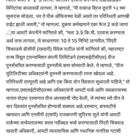
मिनिटांचा कालावधी लागला. ते म्हणाले, “मी वाकाड ब्रिज दुपारी १२ च्या
सुमारास सोडला. जर ते पीक ऑफिसच्या वेळी असते तर परिस्थिती आणखी
वाईट झाली असती,” तो म्हणाला.
दुसर्‍या कर्मचार्‍याने एका फेज 2 कडे जाणा
.्या आयटी कंपनीने सांगितले की, “मला 3.5 कि.मी. प्रवास करण्यास
अर्धा तास लागला, जे साधारणत: 10 ते 15 मिनिटे लागतील.”
पिंप्री
चिंचवडचे डीसीपी (रहदारी) विवेक पाटील यांनी सांगितले की, महाराष्ट्र
राज्य विद्युत ट्रान्समिशन कंपनी लिमिटेडने (एमएसईटीसीएल) वीज
पुनर्संचयित करण्यासाठी दुरुस्तीचे काम सोमवारी केले. ते म्हणाले, “वीज
युटिलिटीच्या अधिका्यांनी दुरुस्ती करण्यासाठी रस्ता खोदला आहे.
परिस्थिती तात्पुरती आहे आणि एक किंवा दोन दिवसात सुधारली पाहिजे,” तो
म्हणाला.
एमएसईटीसीएलच्या अधिका्यांनी आयटी पार्क आणि जवळपासच्या
भागात मोठ्या प्रमाणात वीज अपयशाची नोंद केली, जे त्यांच्या मते तीन ते
चार दिवसांत पुनर्संचयित होण्याची शक्यता आहे.
दरम्यान, बारमाटीचे
खासदार आणि एनसीपी (एसपी) राजकारणी सुप्रिया सुले यांनी आयटी
पार्कच्या सभोवतालच्या सतत गर्दीबद्दल चर्चा करण्यासाठी पिंप्री चिंचवाड
रहदारी अधिकारी, आयटी व्यावसायिक आणि स्थानिक नागरिक गटांशी