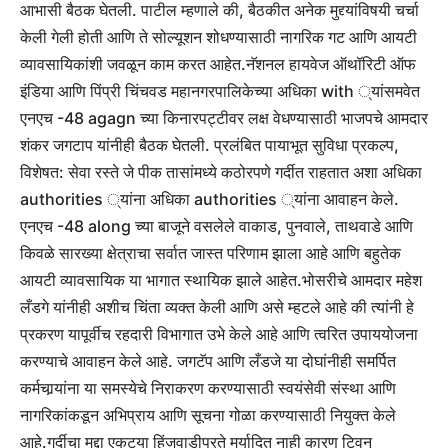
आभासी बैठक घेतली.
पाटील म्हणाले की, बैठकीत अनेक मुद्द्यांविषयी चर्चा
केली गेली होती आणि ते सोल्यूशन शोधण्यासाठी नागरिक गट आणि आयटी
व्यावसायिकांशी जवळून काम करत आहेत.
नॅशनल हायवेज ऑथॉरिटी ऑफ
इंडिया आणि पिंप्री चिंचवड महानगरपालिकेच्या अधिका with ्यांसमवेत
एनएच -48 agagn च्या किनारपट्टीवर लक्ष वेधण्यासाठी भाजपचे आमदार
शंकर जगटाप यांनीही बैठक घेतली. प्रलंबित पायाभूत सुविधा प्रकल्प,
विशेषत: सेवा रस्ते जे पीक तासांमध्ये कठोरपणे गर्दीत राहतात अशा अधिका
authorities ्यांना अधिका authorities ्यांना आवाहन केले.
एनएच -48 along च्या बाजूने वसलेले वाकाड, पुनवाले, ताथवाडे आणि
किवळे सारख्या क्षेत्राचा सर्वात जास्त परिणाम झाला आहे आणि बहुतेक
आयटी व्यावसायिक या भागात स्थायिक झाले आहेत.
भोसरीचे आमदार महेश
लँडगे यांनीही अशीच चिंता व्यक्त केली आणि असे म्हटले आहे की त्यांनी हे
प्रकरण यापूर्वीच रहदारी विभागात उभे केले आहे आणि त्वरित उपाययोजना
करण्याचे आवाहन केले आहे. जगटॅप आणि लँडजे या दोघांनीही समर्पित
कर्मचार्‍यांना या समस्येचे निराकरण करण्यासाठी स्वयंसेवी संस्था आणि
नागरिकांकडून अभिप्राय आणि सूचना गोळा करण्यासाठी नियुक्त केले
आहे.
गर्दीचा मुद्दा एकट्या हिंजवाडीपुरते मर्यादित नाही कारण ट्विन