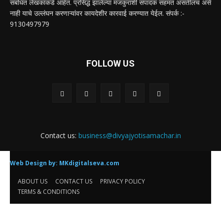
संबंधित लेखकांकडे आहेत. प्रसिद्ध झालेल्या मजकुराशी संपादक सहमत असतीलच असे
नाही याचे उल्लंघन करणाऱ्यांवर कायदेशीर कारवाई करण्यात येईल. संपर्क :-
9130497979
FOLLOW US
Contact us:
business@divyajyotisamachar.in
Web Design by:
MKdigitalseva.com
ABOUT US
CONTACT US
PRIVACY POLICY
TERMS & CONDITIONS