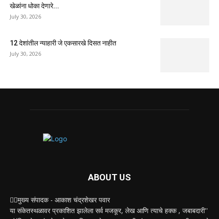
खेळांना धोका देणारे...
July 30, 2026
12 देशांतील न्याहारी जे एकसारखे दिसत नाहीत
July 30, 2026
ABOUT US
✍🏻मुख्य संपादक - आकाश चंद्रशेखर पवार
या संकेतस्थळावर प्रकाशित झालेला सर्व मजकूर, लेख आणि त्याचे हक्क , जबाबदारी''