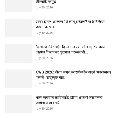
डीएलटीए प्रमुख...
July 30, 2026
आपण झोपत असताना पैसे कमवू इच्छिता? या 5 निष्क्रिय
उत्पन्न कल्पना...
July 30, 2026
‘हे आमचे मंदिर आहे’: दिल्लीतील पर्यटकांना महाराष्ट्राच्या
लोहगड किल्ल्यावर धुम्रपान करण्यासाठी...
July 30, 2026
CWG 2026: नीरज चोप्रा ग्लासगोमधील अपूर्ण व्यवसायासह
परतले | राष्ट्रकुल खेळ...
July 30, 2026
भारत जगातील सर्वात वाईट डोपिंग अपराधी कसा बनला:
खेळांना धोका देणारे...
July 30, 2026