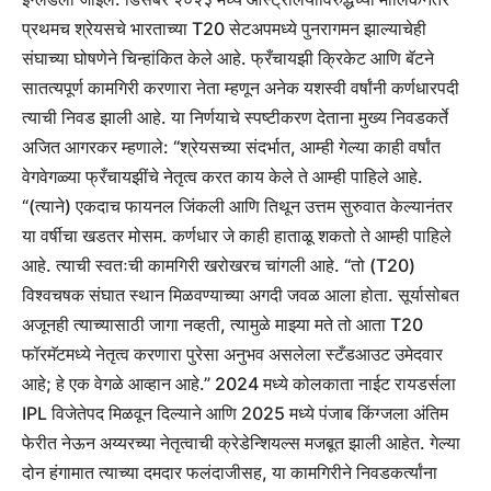
प्रथमच श्रेयसचे भारताच्या T20 सेटअपमध्ये पुनरागमन झाल्याचेही
संघाच्या घोषणेने चिन्हांकित केले आहे. फ्रँचायझी क्रिकेट आणि बॅटने
सातत्यपूर्ण कामगिरी करणारा नेता म्हणून अनेक यशस्वी वर्षांनी कर्णधारपदी
त्याची निवड झाली आहे.
या निर्णयाचे स्पष्टीकरण देताना मुख्य निवडकर्ते
अजित आगरकर म्हणाले: “श्रेयसच्या संदर्भात, आम्ही गेल्या काही वर्षांत
वेगवेगळ्या फ्रँचायझींचे नेतृत्व करत काय केले ते आम्ही पाहिले आहे.
“(त्याने) एकदाच फायनल जिंकली आणि तिथून उत्तम सुरुवात केल्यानंतर
या वर्षीचा खडतर मोसम. कर्णधार जे काही हाताळू शकतो ते आम्ही पाहिले
आहे. त्याची स्वतःची कामगिरी खरोखरच चांगली आहे.
“तो (T20)
विश्वचषक संघात स्थान मिळवण्याच्या अगदी जवळ आला होता. सूर्यासोबत
अजूनही त्याच्यासाठी जागा नव्हती, त्यामुळे माझ्या मते तो आता T20
फॉरमॅटमध्ये नेतृत्व करणारा पुरेसा अनुभव असलेला स्टँडआउट उमेदवार
आहे; हे एक वेगळे आव्हान आहे.”
2024 मध्ये कोलकाता नाईट रायडर्सला
IPL विजेतेपद मिळवून दिल्याने आणि 2025 मध्ये पंजाब किंग्जला अंतिम
फेरीत नेऊन अय्यरच्या नेतृत्वाची क्रेडेन्शियल्स मजबूत झाली आहेत. गेल्या
दोन हंगामात त्याच्या दमदार फलंदाजीसह, या कामगिरीने निवडकर्त्यांना