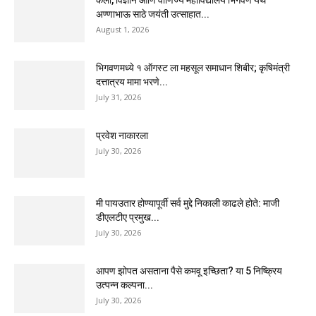
कला, विज्ञान आणि वाणिज्य महाविद्यालय भिगवण येथे
अण्णाभाऊ साठे जयंती उत्साहात...
August 1, 2026
भिगवणमध्ये १ ऑगस्ट ला महसूल समाधान शिबीर; कृषिमंत्री
दत्तात्रय मामा भरणे...
July 31, 2026
प्रवेश नाकारला
July 30, 2026
मी पायउतार होण्यापूर्वी सर्व मुद्दे निकाली काढले होते: माजी
डीएलटीए प्रमुख...
July 30, 2026
आपण झोपत असताना पैसे कमवू इच्छिता? या 5 निष्क्रिय
उत्पन्न कल्पना...
July 30, 2026