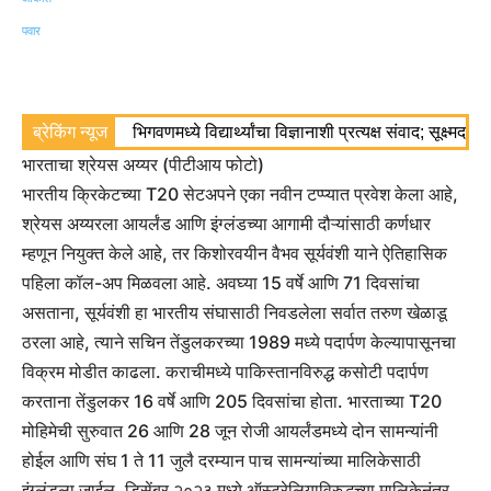
ब्रेकिंग न्यूज
भिगवणमध्ये विद्यार्थ्यांचा विज्ञानाशी प्रत्यक्ष संवाद; सूक्ष्मद
भारताचा श्रेयस अय्यर (पीटीआय फोटो)
भारतीय क्रिकेटच्या T20 सेटअपने एका नवीन टप्प्यात प्रवेश केला आहे,
श्रेयस अय्यरला आयर्लंड आणि इंग्लंडच्या आगामी दौऱ्यांसाठी कर्णधार
म्हणून नियुक्त केले आहे, तर किशोरवयीन वैभव सूर्यवंशी याने ऐतिहासिक
पहिला कॉल-अप मिळवला आहे.
अवघ्या 15 वर्षे आणि 71 दिवसांचा
असताना, सूर्यवंशी हा भारतीय संघासाठी निवडलेला सर्वात तरुण खेळाडू
ठरला आहे, त्याने सचिन तेंडुलकरच्या 1989 मध्ये पदार्पण केल्यापासूनचा
विक्रम मोडीत काढला. कराचीमध्ये पाकिस्तानविरुद्ध कसोटी पदार्पण
करताना तेंडुलकर 16 वर्षे आणि 205 दिवसांचा होता.
भारताच्या T20
मोहिमेची सुरुवात 26 आणि 28 जून रोजी आयर्लंडमध्ये दोन सामन्यांनी
होईल आणि संघ 1 ते 11 जुलै दरम्यान पाच सामन्यांच्या मालिकेसाठी
इंग्लंडला जाईल.
डिसेंबर २०२३ मध्ये ऑस्ट्रेलियाविरुद्धच्या मालिकेनंतर