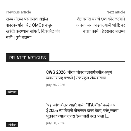
Previous article
Next article
राज्य मोठ्या प्रमाणात डिझेल
तेलंगणात घराचे छत कोसळल्याने
वापरकर्त्यांना थेट OMCs कडून
अनेक जण अडकल्याची भीती; वर
खरेदी करण्यास सांगतो, किरकोळ पंप
बचाव कार्ये | हैदराबाद बातम्या
नाही | पुणे बातम्या
RELATED ARTICLES
CWG 2026: नीरज चोप्रा ग्लासगोमधील अपूर्ण
व्यवसायासह परतले | राष्ट्रकुल खेळ बातम्या
July 30, 2026
मनोरंजन
‘पहा कोण बोलत आहे’: माजी FIFA बॉसने वर्ल्ड कप
$20bn च्या विक्री योजनेवर हल्ला केला, परंतु त्याचा
भूतकाळ त्याला त्रास देण्यासाठी परत आला |...
July 30, 2026
मनोरंजन