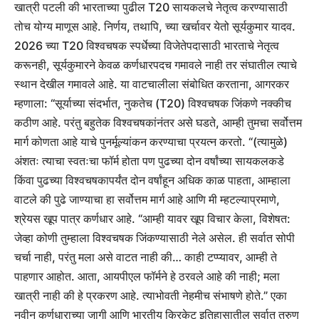
खात्री पटली की भारताच्या पुढील T20 सायकलचे नेतृत्व करण्यासाठी
तोच योग्य माणूस आहे.
निर्णय, तथापि, च्या खर्चावर येतो
सूर्यकुमार यादव
.
2026 च्या T20 विश्वचषक स्पर्धेच्या विजेतेपदासाठी भारताचे नेतृत्व
करूनही, सूर्यकुमारने केवळ कर्णधारपदच गमावले नाही तर संघातील त्याचे
स्थान देखील गमावले आहे.
या वाटचालीला संबोधित करताना, आगरकर
म्हणाला: “सूर्याच्या संदर्भात, नुकतेच (T20) विश्वचषक जिंकणे नक्कीच
कठीण आहे. परंतु बहुतेक विश्वचषकांनंतर असे घडते, आम्ही तुमचा सर्वोत्तम
मार्ग कोणता आहे याचे पुनर्मूल्यांकन करण्याचा प्रयत्न करतो.
“(त्यामुळे)
अंशतः त्याचा स्वतःचा फॉर्म होता पण पुढच्या दोन वर्षांच्या सायकलकडे
किंवा पुढच्या विश्वचषकापर्यंत दोन वर्षांहून अधिक काळ पाहता, आम्हाला
वाटले की पुढे जाण्याचा हा सर्वोत्तम मार्ग आहे आणि मी म्हटल्याप्रमाणे,
श्रेयस खूप पात्र कर्णधार आहे.
“आम्ही यावर खूप विचार केला, विशेषत:
जेव्हा कोणी तुम्हाला विश्वचषक जिंकण्यासाठी नेले असेल. ही सर्वात सोपी
चर्चा नाही, परंतु मला असे वाटत नाही की… काही टप्प्यावर, आम्ही ते
पाहणार आहोत. आता, आयपीएल फॉर्मने हे ठरवले आहे की नाही; मला
खात्री नाही की हे प्रकरण आहे. त्याभोवती नेहमीच संभाषणे होते.”
एका
नवीन कर्णधाराच्या जागी आणि भारतीय क्रिकेट इतिहासातील सर्वात तरुण