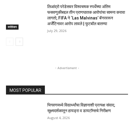
लिआंद्रो परेडेसवर विश्वचषक स्पर्धेच्या अंतिम
फसवणुकीबद्दल तीन प्राणघातक आरोपांचा सामना करावा
लागतो; FIFA ने ‘Las Malvinas’ बॅनरवरून
अर्जेंटिनावर आरोप लावले | फुटबॉल बातम्या
मनोरंजन
July 29, 2026
- Advertisment -
MOST POPULAR
भिगवणमध्ये विद्यार्थ्यांचा विज्ञानाशी प्रत्यक्ष संवाद;
सूक्ष्मदर्शकातून हायड्रा व डायटॉम्सचे निरीक्षण
August 4, 2026