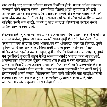
खरा आनंद अनुभवताना अनेकदा आपण विचलित होतो, भावना अधिक खोलवर
जाण्याची संधी गमावून बसतो. अध्यात्मिक शिक्षक ओशो सुचवतात की खरी
जागरूकता आनंदाच्या क्षणांमध्येच आवश्यक असते, केवळ संकटातच नाही. तो
असा युक्तिवाद करतो की आनंदी असताना उपस्थिती जोपासणे कठीण काळात
नेव्हिगेट करणे सोपे करते, कारण दुःखात स्पष्टता शोधण्याचा प्रयत्न करणे
अधिक आव्हानात्मक आहे.
शेवटच्या वेळी तुम्हाला खरोखर आनंद वाटला याचा विचार करा. कदाचित ती संथ
सकाळ असेल, तुमच्या आवडत्या व्यक्तीसोबत तुम्ही शेअर केलेले जेवण किंवा
कामावरचा एक छोटासा टप्पा असावा.
पण त्या क्षणाबद्दल स्वतःला विचारा, तुम्ही
पूर्णपणे उपस्थित आहात का, किंवा तुम्ही आधीच तुमच्या फोनवर सोशल
मीडियावरून स्क्रोल करत आहात, पुढील गोष्टींचे नियोजन करत आहात, तुमचे
मन दुसरीकडे कुठेतरी वाहून गेलेले असताना आनंद अर्धवट जगत आहात?
बरं,
आपल्यापैकी बहुतेकजण दुसरी गोष्ट कधीच लक्षात न घेता करतात.
आपण
आनंदाला निष्क्रीयपणे उपभोगण्यासारखी गोष्ट मानतो आणि अडचणीकडे लक्ष
देण्यासारखी एकमेव गोष्ट मानतो. “स्वतःवर काम करण्याची” वेळ आली आहे हे
ठरवण्यापूर्वी आम्ही तणाव, चिंताग्रस्त किंवा कमी वाटेपर्यंत वाट पाहतो.
ओशोंनी
त्यांच्या शहाणपणाच्या शब्दांतून या कल्पनेवर प्रकाश टाकला आहे, जेंव्हा
जागरुकता सर्वात महत्वाची असते तेंव्हा बोलतात.