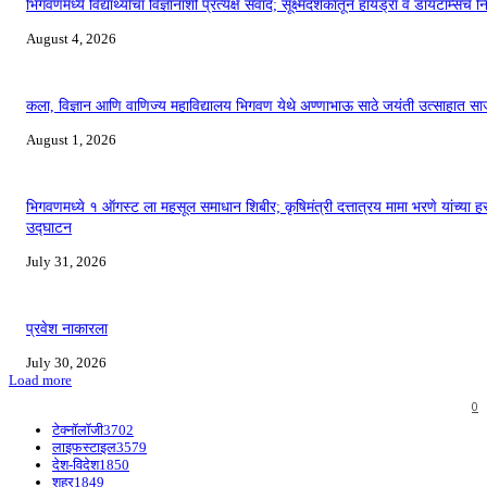
भिगवणमध्ये विद्यार्थ्यांचा विज्ञानाशी प्रत्यक्ष संवाद; सूक्ष्मदर्शकातून हायड्रा व डायटॉम्सचे न
August 4, 2026
कला, विज्ञान आणि वाणिज्य महाविद्यालय भिगवण येथे अण्णाभाऊ साठे जयंती उत्साहात सा
August 1, 2026
भिगवणमध्ये १ ऑगस्ट ला महसूल समाधान शिबीर; कृषिमंत्री दत्तात्रय मामा भरणे यांच्या हस
उद्घाटन
July 31, 2026
प्रवेश नाकारला
July 30, 2026
Load more
0
टेक्नॉलॉजी
3702
लाइफस्टाइल
3579
देश-विदेश
1850
शहर
1849