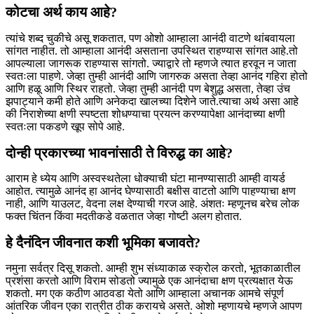
कोटचा अर्थ काय आहे?
त्यांचे शब्द चुकीचे असू शकतात, पण ओशो आम्हाला आनंदी वाटणे थांबवायला
सांगत नाहीत. तो आम्हाला आनंदी असताना उपस्थित राहण्यास सांगत आहे.
तो
आपल्याला जागरूक राहण्यास सांगतो. ज्याद्वारे तो म्हणजे त्यात हरवून न जाता
स्वतःला पाहणे. जेव्हा तुम्ही आनंदी आणि जागरुक असता तेव्हा आनंद गहिरा होतो
आणि हळू आणि स्थिर राहतो. जेव्हा तुम्ही आनंदी पण बेशुद्ध असता, तेव्हा उंच
झपाट्याने कमी होते आणि अनेकदा खालच्या दिशेने जाते.
त्याचा अर्थ असा आहे
की निराशेच्या क्षणी स्पष्टता शोधण्याचा प्रयत्न करण्यापेक्षा आनंदाच्या क्षणी
स्वतःला पकडणे खूप सोपे आहे.
दोन्ही प्रकारच्या भावनांसाठी ते विरुद्ध का आहे?
आराम हे ध्येय आणि अस्वस्थतेला धोक्याची घंटा मानण्यासाठी आम्ही वायर्ड
आहोत. त्यामुळे आनंद हा आनंद घेण्यासाठी बक्षीस वाटतो आणि पाहण्याचा क्षण
नाही, आणि याउलट, वेदना लक्ष देण्याची गरज आहे. अंशतः म्हणूनच बरेच लोक
फक्त चिंतन किंवा मदतीकडे वळतात जेव्हा गोष्टी अलग होतात.
हे दैनंदिन जीवनात कशी भूमिका बजावते?
नमुना सर्वत्र दिसू शकतो. आम्ही शुभ संध्याकाळ स्क्रोल करतो, भूतकाळातील
प्रशंसा करतो आणि विराम सोडतो ज्यामुळे एक आनंदाचा क्षण प्रत्यक्षात येऊ
शकतो. मग एक कठीण आठवडा येतो आणि आम्हाला अचानक आमचे संपूर्ण
आंतरिक जीवन एका रात्रीत ठीक करायचे असते. ओशो म्हणायचे म्हणजे आपण