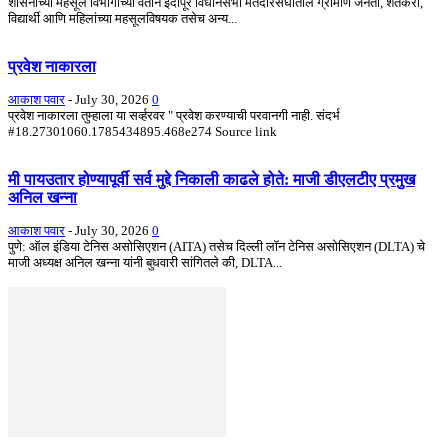
शासनाच्या महसूल विभागाच्या वतीने इंदापूर विधानसभा मतदारसंघातील ग्रामीण जनता, शेतकरी,
विद्यार्थी आणि महिलांच्या महसूलविषयक तसेच अन्य...
प्रवेश नाकारला
आकाश पवार
-
July 30, 2026
0
प्रवेश नाकारला तुम्हाला या सर्व्हरवर " प्रवेश करण्याची परवानगी नाही. संदर्भ
#18.27301060.1785434895.468e274 Source link
मी पायउतार होण्यापूर्वी सर्व मुद्दे निकाली काढले होते: माजी डीएलटीए प्रमुख
अनिल खन्ना
आकाश पवार
-
July 30, 2026
0
पुणे: ऑल इंडिया टेनिस असोसिएशन (AITA) तसेच दिल्ली लॉन टेनिस असोसिएशन (DLTA) चे
माजी अध्यक्ष अनिल खन्ना यांनी बुधवारी सांगितले की, DLTA...