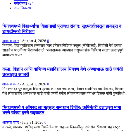
मनोरंजन
1724
सामाजिक
28
भिगवणमध्ये विद्यार्थ्यांचा विज्ञानाशी प्रत्यक्ष संवाद; सूक्ष्मदर्शकातून हायड्रा व
डायटॉम्सचे निरीक्षण
आकाश पवार
-
August 4, 2026
0
भिगवण: विद्या प्रतिष्ठान अनंतराव पवार इंग्लिश मिडियम स्कूल (सीबीएसई), चिंचोली येथे इयत्ता
सातवी व आठवीच्या विद्यार्थ्यांसाठी "संवादात्मक व्याख्यान व सूक्ष्मदर्शक निरीक्षण सत्र" उत्साहपूर्ण
वातावरणात पार...
कला, विज्ञान आणि वाणिज्य महाविद्यालय भिगवण येथे अण्णाभाऊ साठे जयंती
उत्साहात साजरी
आकाश पवार
-
August 1, 2026
0
भिगवण: इंदापूर तालुका शिक्षण प्रसारक मंडळाच्या कला, विज्ञान व वाणिज्य महाविद्यालय, भिगवण
येथे लोकशाहीर अण्णाभाऊ साठे यांची जयंती तसेच लोकमान्य बाळ गंगाधर टिळक यांची पुण्यतिथी...
भिगवणमध्ये १ ऑगस्ट ला महसूल समाधान शिबीर; कृषिमंत्री दत्तात्रय मामा
भरणे यांच्या हस्ते उद्घाटन
आकाश पवार
-
July 31, 2026
0
दाखले, सातबारा, अतिक्रमण नियमितीकरणासह एक खिडकीतून सर्व सेवा भिगवण: महाराष्ट्र