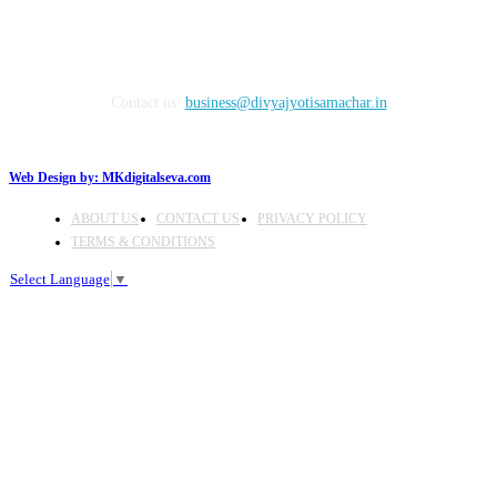
Contact us:
business@divyajyotisamachar.in
Web Design by:
MKdigitalseva.com
ABOUT US
CONTACT US
PRIVACY POLICY
TERMS & CONDITIONS
Select Language
▼