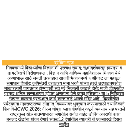
ब्रेकिंग न्यूज
भिगवणमध्ये विद्यार्थ्यांचा विज्ञानाशी प्रत्यक्ष संवाद; सूक्ष्मदर्शकातून हायड्रा व
डायटॉम्सचे निरीक्षण
कला, विज्ञान आणि वाणिज्य महाविद्यालय भिगवण येथे
अण्णाभाऊ साठे जयंती उत्साहात साजरी
भिगवणमध्ये १ ऑगस्ट ला महसूल
समाधान शिबीर; कृषिमंत्री दत्तात्रय मामा भरणे यांच्या हस्ते उद्घाटन
प्रवेश
नाकारला
मी पायउतार होण्यापूर्वी सर्व मुद्दे निकाली काढले होते: माजी डीएलटीए
प्रमुख अनिल खन्ना
आपण झोपत असताना पैसे कमवू इच्छिता? या 5 निष्क्रिय
उत्पन्न कल्पना प्रत्यक्षात कार्य करतात
‘हे आमचे मंदिर आहे’: दिल्लीतील
पर्यटकांना महाराष्ट्राच्या लोहगड किल्ल्यावर धुम्रपान करण्यासाठी स्थानिकाने
शिकविले
CWG 2026: नीरज चोप्रा ग्लासगोमधील अपूर्ण व्यवसायासह परतले
| राष्ट्रकुल खेळ बातम्या
भारत जगातील सर्वात वाईट डोपिंग अपराधी कसा
बनला: खेळांना धोका देणारे संकट
12 देशांतील न्याहारी जे एकसारखे दिसत
नाहीत