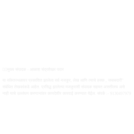
ABOUT US
✍🏻मुख्य संपादक - आकाश चंद्रशेखर पवार
या संकेतस्थळावर प्रकाशित झालेला सर्व मजकूर, लेख आणि त्याचे हक्क , जबाबदारी''
संबंधित लेखकांकडे आहेत. प्रसिद्ध झालेल्या मजकुराशी संपादक सहमत असतीलच असे
नाही याचे उल्लंघन करणाऱ्यांवर कायदेशीर कारवाई करण्यात येईल. संपर्क :- 9130497979
FOLLOW US