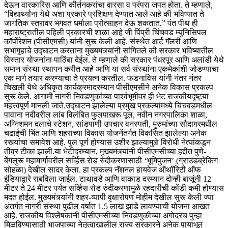
देऊन वारकारिस आणि कीर्तनकरांचा वारसा व परंपरा जपत होता. ते म्हणाले,
“विद्यार्थ्यांना येथे अशा प्रकारे प्रशिक्षण देण्यात आले आहे की भविष्यात ते
जागतिक स्तरावर भगवत धर्माला प्रोत्साहन देऊ शकतात.”
पंत पीथ ही
महाराष्ट्रातील पहिली प्रकारची शाळा आहे जी पिंप्री चिंचवड म्युनिसिपल
कॉर्पोरेशन (पीसीएमसी) यांनी सुरू केली आहे.
संस्थेत आर्ट गॅलरी आणि
सभागृहाचे उद्घाटन करताना मुख्यमंत्र्यांनी सांगितले की सरकार भविष्यातील
विस्तार योजनांना पाठिंबा देईल. ते म्हणाले की सरकार पंधरपूर आणि अलांडी येथे
समान संस्था स्थापन करीत आहे आणि या सर्व संस्थांना एकमेकांशी जोडण्याचा
एक मार्ग तयार करण्याचा ते प्रयत्न करतील.
फडनाविस यांनी नंतर नंतर
चिखली येथे अधिकृत कार्यक्रमादरम्यान पीसीएमसीने अनेक विकास प्रकल्प
सुरू केले. आगामी नागरी निवडणुकांच्या पार्श्वभूमीवर ही भेट राजकीयदृष्ट्या
महत्त्वपूर्ण मानली जाते.
उद्घाटन झालेल्या प्रमुख प्रकल्पांमध्ये चिंचवडमधील
पावाना नदीवरील लांब विलंबित फुलपाखरू पूल, नवीन नगरपालिका शाळा,
अग्निशमन दलाचे स्टेशन, सांडपाणी उपचार वनस्पती, मुरुमांच्या सौदागरमधील
चढाईची भिंत आणि शहराच्या विकास योजनेंतर्गत विकसित झालेल्या अनेक
रस्त्यांचा समावेश आहे. पुल पूर्ण होण्यास उशीर झाल्यामुळे विरोधी नेत्यांकडून
तीव्र टीका झाली.
या भेटीदरम्यान, मुख्यमंत्र्यांनी पीसीएमसीच्या हद्दीत पुणे-
बेंगलुरू महामार्गावरील सर्व्हिस रोड रुंदीकरणासाठी ‘भूमिपुजन’ (ग्राउंडब्रेकिंग
सोहळा) देखील सादर केला.
हा प्रकल्प नॅशनल हायवेज ऑथॉरिटी ऑफ
इंडियाद्वारे राबविला जाईल. टाथावडे आणि वाकाड दरम्यान दोन्ही बाजूंनी 12
मीटर ते 24 मीटर पर्यंत सर्व्हिस रोड रुंदीकरणामुळे रहदारीची कोंडी कमी होण्यास
मदत होईल.
मुख्यमंत्र्यांनी शहर-व्यापी वृक्षारोपण मोहीम देखील सुरू केली ज्या
अंतर्गत नागरी संस्था पुढील वर्षात 1.5 लाख झाडे लावण्याची योजना आखत
आहे. राजकीय विश्लेषकांनी पीसीएमसीच्या निवडणुकीच्या अगोदरच पुन्हा
मिळविण्यासाठी भाजपाच्या नेतृत्वाखालील राज्य सरकारने अनेक पायाभूत