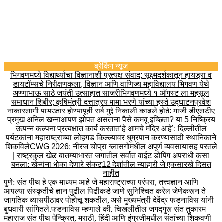
ब्रेकिंग न्यूज
भिगवणमध्ये विद्यार्थ्यांचा विज्ञानाशी प्रत्यक्ष संवाद; सूक्ष्मदर्शकातून हायड्रा व
डायटॉम्सचे निरीक्षण
कला, विज्ञान आणि वाणिज्य महाविद्यालय भिगवण येथे
अण्णाभाऊ साठे जयंती उत्साहात साजरी
भिगवणमध्ये १ ऑगस्ट ला महसूल
समाधान शिबीर; कृषिमंत्री दत्तात्रय मामा भरणे यांच्या हस्ते उद्घाटन
प्रवेश
नाकारला
मी पायउतार होण्यापूर्वी सर्व मुद्दे निकाली काढले होते: माजी डीएलटीए
प्रमुख अनिल खन्ना
आपण झोपत असताना पैसे कमवू इच्छिता? या 5 निष्क्रिय
उत्पन्न कल्पना प्रत्यक्षात कार्य करतात
‘हे आमचे मंदिर आहे’: दिल्लीतील
पर्यटकांना महाराष्ट्राच्या लोहगड किल्ल्यावर धुम्रपान करण्यासाठी स्थानिकाने
शिकविले
CWG 2026: नीरज चोप्रा ग्लासगोमधील अपूर्ण व्यवसायासह परतले
| राष्ट्रकुल खेळ बातम्या
भारत जगातील सर्वात वाईट डोपिंग अपराधी कसा
बनला: खेळांना धोका देणारे संकट
12 देशांतील न्याहारी जे एकसारखे दिसत
नाहीत
पुणे: संत पीथ हे एक माध्यम आहे जे महाराष्ट्राच्या परंपरा, तत्त्वज्ञान आणि
आपल्या संस्कृतीचे ज्ञान पुढील पिढीकडे जाणे सुनिश्चित करेल जेणेकरून ते
जागतिक व्यासपीठावर पोहोचू शकतील, असे मुख्यमंत्री देवेंद्र फडनाविस यांनी
बुधवारी सांगितले.
फडनाविस म्हणाले की, चिखलीतील जगद्गुरू संत तुकारम
महाराज संत पीथ पेन्क्रित, मराठी, हिंदी आणि इंग्रजीमधील संतांच्या शिकवणी