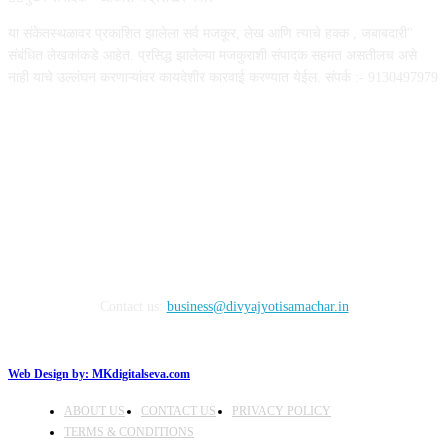
या संकेतस्थळावर प्रकाशित झालेला सर्व मजकूर, लेख आणि त्याचे हक्क , जबाबदारी''
संबंधित लेखकांकडे आहेत. प्रसिद्ध झालेल्या मजकुराशी संपादक सहमत असतीलच असे
नाही याचे उल्लंघन करणाऱ्यांवर कायदेशीर कारवाई करण्यात येईल. संपर्क :- 9130497979
FOLLOW US
Contact us:
business@divyajyotisamachar.in
Web Design by:
MKdigitalseva.com
ABOUT US
CONTACT US
PRIVACY POLICY
TERMS & CONDITIONS