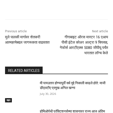
Previous article
Next article
मुले पालकी मार्गावर शेतकरी
गीगाबाइट ऑरस मास्टर 16 एआय
आत्महत्येबद्दल जागरूकता वाढवतात
पीसी इंटेल कोअर अल्ट्रा 9 चिपसह,
गेफोर्स आरटीएक्स 5080 जीपीयू पर्यंत
भारतात लॉन्च केले
RELATED ARTICLES
मी पायउतार होण्यापूर्वी सर्व मुद्दे निकाली काढले होते: माजी
डीएलटीए प्रमुख अनिल खन्ना
July 30, 2026
शहर
होमिओपॅथी प्रॅक्टिशनर्सच्या शासनावर राज्य आज अंतिम