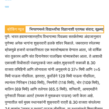
ब्रेकिंग न्यूज
भिगवणमध्ये विद्यार्थ्यांचा विज्ञानाशी प्रत्यक्ष संवाद; सूक्ष्मद
पुणे: भारत हवामानशास्त्रीय विभागाच्या पिवळ्या सतर्कतेच्या अंदाजानुसार
पुणेच्या अनेक भागांना शुक्रवारी हलके शॉवर मिळाले. जबरदस्त स्पेलच्या
ब्रेकमुळे हजारो वारकारिसला एक श्वासोच्छवास देण्यात आला, जो वार्षिक
संत तुकारम आणि संत दिनानेश्वर पालखिस यांच्याबरोबर आला.
ते आशाधी
एकादशी विधीसाठी पंधरपूरकडे जात आहेत.
शुक्रवारी सकाळी 8.30
वाजता तमिहिनी आणि लोनावला यांनी अनुक्रमे 0 37० मिमी आणि २०5
मिमी पाऊस नोंदविला. इतरत्र, कुर्वांडेने 129 मिमी पाऊस नोंदविला,
त्यानंतर गिरिव्हन (160 मिमी), निमगीरी (116 मिमी), भोर (109 मिमी),
मालिन (69 मिमी) आणि तलेगाव (65.5 मिमी).
शनिवारी, आयएमडीने
पुणेसाठी पिवळा अलर्ट (मध्यम ते मुसळधार पाऊस) जारी केला आहे.
पुण्यातील सर्व मुख्य स्थानकांनी शुक्रवारी रात्री 8.30 वाजता संपलेल्या
24 तासांत “लाइट टू मध्यम” पाऊस नोंदविला. या स्थानांमध्ये शिवाजीनगर