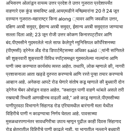
अभिसरण ओलांडून वायव्य उत्तर प्रदेश ते उत्तर गुजरात प्रदेशापर्यंत
वाहणारे एक कुंड समाविष्ट आहे.
आयएमडीने मच्छिमारांना 20 ते 24 जून
दरम्यान गुजरात-महाराष्ट्र किना along ्यावर आणि जवळील उत्तर,
दक्षिण अरबी समुद्र, ईशान्य अरबी समुद्र, ईशान्य अरबी समुद्रात जाण्याचा
सल्ला दिला आहे; 23 जून रोजी उत्तर कोकण किनारपट्टीवर आणि
बंद.
पीएमसीने गुदमरलेले नाले साफ केले
पुणे म्युनिसिपल कॉर्पोरेशनच्या
(पीएमसी) ड्रेनेज अँड रोड डिपार्टमेंट्सच्या अधिका said ्यांनी सांगितले
की शुक्रवारी शुक्रवारी विविध स्पॉट्समधून गुदमरलेल्या नाल्यांना आणि
पाणी जमा करण्यात कार्यसंघ व्यस्त आहेत.
तथापि, लोक म्हणाले की, नागरी
प्रशासनाला आता खड्डे दुरुस्त करण्याचे आणि रस्ते पुन्हा तयार करण्याचे
आव्हान आहे. अनेकदा आपटे रोड घेणारे संतोष कडू म्हणाले की बुधवारी दोन
ड्रेनेज चेंबर ओसंडून वाहत आहेत.
“कक्षातून पाणी वाहणे थांबले असले तरी
रस्त्याची स्थिती आणखीनच वाढली आहे,” असे काडू म्हणाले.
पीएमसीच्या
पाणीपुरवठा विभागाने सिंहागड रोड एरियामधील बारंगानी मला येथील
विहिरीचे पाणी न काढण्याचा निर्णय घेतला आहे. पावसाच्या
मुसळधारपणानंतर सावधगिरीचा उपाय म्हणून पुढील काही दिवस सिंहागाद
रोड क्षेत्रातील विहिरीचे पाणी काढले नाही. या भागातील नुल्लाने बुधवारी