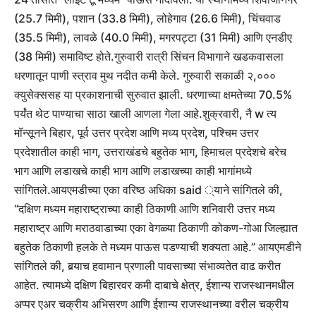
(25.7 मिमी), पशान (33.8 मिमी), लोहेगाव (26.6 मिमी), चिंचवाड
(35.5 मिमी), लावळे (40.0 मिमी), मगरपट्टा (31 मिमी) आणि एनडीए
(38 मिमी) समाविष्ट होते.
गुरुवारी रात्री सिंचन विभागाने खडकवासला
धरणातून पाणी स्त्राव मुथ नदीत कमी केले. गुरुवारी सकाळी २,०००
क्युसेक्ससह या प्रकाशनाची सुरुवात झाली. धरणाच्या क्षमतेच्या 70.5%
पर्यंत थेट पाण्याचा साठा खाली आणला गेला आहे.
शुक्रवारी, नै w त्य
मॉन्सूनने बिहार, पूर्व उत्तर प्रदेश आणि मध्य प्रदेश, पश्चिम उत्तर
प्रदेशातील काही भाग, उत्तराखंडचे बहुतेक भाग, हिमाचल प्रदेशचे बरेच
भाग आणि लडाखचे काही भाग आणि लडाखच्या काही भागांमध्ये
सांगितले.
आयएमडीच्या एका वरिष्ठ अधिका said ्याने सांगितले की,
“दक्षिण मध्यम महाराष्ट्राच्या काही ठिकाणी आणि शनिवारी उत्तर मध्य
महाराष्ट्र आणि मराठवाडाच्या एका वेगळ्या ठिकाणी कोकण-गोआ जिल्ह्यात
बहुतेक ठिकाणी हलके ते मध्यम पाऊस पडण्याची शक्यता आहे.”
आयएमडीने
सांगितले की, बर्‍याच हवामान प्रणाली पावसाच्या संभाव्यतेत वाढ करीत
आहेत. त्यामध्ये दक्षिण बिहारवर कमी दाबाचे क्षेत्र, ईशान्य राजस्थानमधील
अप्पर एअर चक्रीय अभिसरण आणि ईशान्य राजस्थानच्या वरील चक्रीय