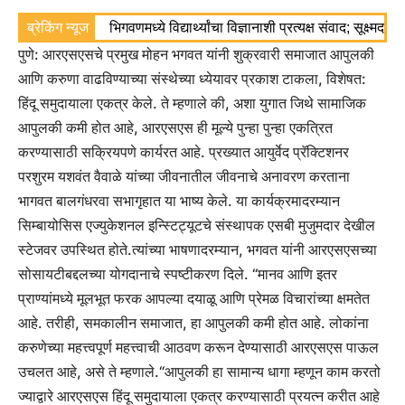
ब्रेकिंग न्यूज
भिगवणमध्ये विद्यार्थ्यांचा विज्ञानाशी प्रत्यक्ष संवाद; सूक्ष्मद
पुणे: आरएसएसचे प्रमुख मोहन भगवत यांनी शुक्रवारी समाजात आपुलकी
आणि करुणा वाढविण्याच्या संस्थेच्या ध्येयावर प्रकाश टाकला, विशेषत:
हिंदू समुदायाला एकत्र केले.
ते म्हणाले की, अशा युगात जिथे सामाजिक
आपुलकी कमी होत आहे, आरएसएस ही मूल्ये पुन्हा पुन्हा एकत्रित
करण्यासाठी सक्रियपणे कार्यरत आहे.
प्रख्यात आयुर्वेद प्रॅक्टिशनर
परशुरम यशवंत वैवाळे यांच्या जीवनातील जीवनाचे अनावरण करताना
भागवत बालगंधरवा सभागृहात या भाष्य केले.
या कार्यक्रमादरम्यान
सिम्बायोसिस एज्युकेशनल इन्स्टिट्यूटचे संस्थापक एसबी मुजुमदार देखील
स्टेजवर उपस्थित होते.
त्यांच्या भाषणादरम्यान, भगवत यांनी आरएसएसच्या
सोसायटीबद्दलच्या योगदानाचे स्पष्टीकरण दिले. “मानव आणि इतर
प्राण्यांमध्ये मूलभूत फरक आपल्या दयाळू आणि प्रेमळ विचारांच्या क्षमतेत
आहे.
तरीही, समकालीन समाजात, हा आपुलकी कमी होत आहे. लोकांना
करुणेच्या महत्त्वपूर्ण महत्त्वाची आठवण करून देण्यासाठी आरएसएस पाऊल
उचलत आहे, असे ते म्हणाले.
“आपुलकी हा सामान्य धागा म्हणून काम करतो
ज्याद्वारे आरएसएस हिंदू समुदायाला एकत्र करण्यासाठी प्रयत्न करीत आहे