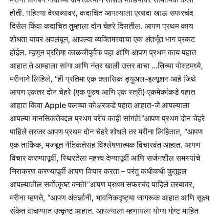
होती.
पहिल्या देखाव्यावर, कदाचित आपल्याला एखादा खाऊ सफरचंद
दिसेल किंवा कदाचित तुम्हाला दोन चेहरे दिसतील. आपण प्रथम काय
शोधता यावर अवलंबून, आपल्या व्यक्तिमत्त्वाचा एक अंतर्भूत भाग प्रकट
होईल. म्हणून प्रतिमा काळजीपूर्वक पहा आणि आपण प्रथम काय पहात
आहात ते आम्हाला सांगा आणि नंतर खाली उत्तर वाचा …
तिच्या पोस्टमध्ये,
मरीनाने लिहिले, “ही प्रतिमा एक क्लासिक ड्युअल-इल्यूशन आहे जिथे
आपण एकतर दोन चेहरे (एक पुरुष आणि एक स्त्री) एकमेकांकडे पहात
आहात किंवा Apple पलच्या कोअरकडे पहात आहात-जे आपल्याला
आपल्या मानसिकतेबद्दल प्रथम बरेच काही सांगते!”
आपण प्रथम दोन चेहरे
पाहिले तर
जर आपण प्रथम दोन चेहरे शोधले तर मरीना लिहितात, “आपण
एक तार्किक, मजबूत नैतिकतेसह विश्लेषणात्मक विचारवंत आहात. आपण
विचार करण्यापूर्वी, स्थिरतेला महत्त्व देण्यापूर्वी आणि सर्जनशील समस्यांचे
निराकरण करण्यापूर्वी आपण विचार करता – परंतु कधीकधी कुतूहल
आपल्यातील सर्वोत्कृष्ट बनते!”
आपण प्रथम सफरचंद पाहिले तर
यावर,
मरीना म्हणते, “आपण अंतर्ज्ञानी, भावनिकदृष्ट्या जागरूक आहात आणि सूक्ष्म
संकेत वाचण्यात उत्कृष्ट आहात. आपल्याला म्हणायला योग्य गोष्ट माहित