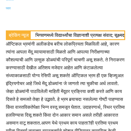
ब्रेकिंग न्यूज
भिगवणमध्ये विद्यार्थ्यांचा विज्ञानाशी प्रत्यक्ष संवाद; सूक्ष्मद
ऑप्टिकल भ्रमांनी अलीकडेच बरीच लोकप्रियता मिळविली आहे, कारण
त्यांना आपला मेंदू व्यायामासाठी मिळतो आणि आपल्या निरीक्षणाच्या
कौशल्याची आणि उत्सुक डोळ्यांची परिपूर्ण चाचणी असू शकते. ते निराकरण
करण्यासाठी देखील अतिशय मजेदार आहेत आणि कंटाळलेल्या
संध्याकाळसाठी योग्य रेसिपी असू शकते! ऑप्टिकल भ्रम ही एक व्हिज्युअल
इंद्रियगोचर आहे जिथे मेंदू डोळ्यांना जे जाणतो त्या चुकीचा अर्थ लावतो.
जेव्हा डोळ्यांनी पाठविलेली माहिती मेंदूवर प्रक्रिया कशी करते आणि काय
दिसते हे समजते तेव्हा हे उद्भवते. हे भ्रम बर्‍याचदा नसलेल्या गोष्टी पाहण्यास
किंवा वास्तविकतेपेक्षा भिन्न वस्तू समजून घेतात. उदाहरणार्थ, स्थिर प्रतिमा
हलविण्यास दिसू शकते किंवा दोन आकार समान असले तरीही आकारात
असमान वाटू शकतात.
आपण येथे प्रथम काय पाहता?
ही प्रतिमा प्रथम
मरीना विनबर्ग नावाच्या वापरकर्त्याने सोशल मीडियावर सामायिक केली