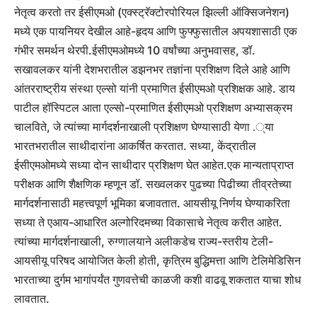
नेतृत्व करतो तर ईसीएमओ (एक्स्ट्रॅक्टोरपोरियल झिल्ली ऑक्सिजनेशन)
मध्ये एक पायनियर देखील आहे-हृदय आणि फुफ्फुसातील अपयशासाठी एक
गंभीर समर्थन थेरपी.
ईसीएमओमध्ये 10 वर्षांच्या अनुभवासह, डॉ.
सखावलकर यांनी देशभरातील डझनभर तज्ञांना प्रशिक्षण दिले आहे आणि
आंतरराष्ट्रीय संस्था एल्सो यांनी प्रमाणित ईसीएमओ प्रशिक्षक आहे. डाय
पाटील हॉस्पिटल आता एल्सो-प्रमाणित ईसीएमओ प्रशिक्षण अभ्यासक्रम
चालविते, जे त्यांच्या मार्गदर्शनाखाली प्रशिक्षण घेण्यासाठी येणा .्या
भारतभरातील साथीदारांना आकर्षित करतात. सध्या, केंद्रातील
ईसीएमओमध्ये सध्या दोन साथीदार प्रशिक्षण घेत आहेत.
एक मान्यताप्राप्त
परीक्षक आणि शैक्षणिक म्हणून डॉ. सख्वलकर पुढच्या पिढीच्या तीव्रतेच्या
मार्गदर्शनासाठी महत्त्वपूर्ण भूमिका बजावतात. आयसीयू निर्णय घेण्याकरिता
सध्या ते एआय-आधारित अल्गोरिदमच्या विकासाचे नेतृत्व करीत आहेत.
त्यांच्या मार्गदर्शनाखाली, रुग्णालयाने अलीकडेच राज्य-स्तरीय टेली-
आयसीयू परिषद आयोजित केली होती, कृत्रिम बुद्धिमत्ता आणि टेलिमेडिसिन
भारताच्या दुर्गम भागांपर्यंत गुणवत्तेची काळजी कशी वाढवू शकतात याचा शोध
लावतात.