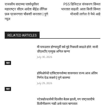
राजकीय वादाच्या पार्श्वभूमीवर
PS5 डिजिटल संस्करण किंमत
महाराष्ट्र सीएम आदेश बीईड लैंगिक
भारतात वाढली: आता किती किंमत
छळ प्रकरणात चौकशी करतात | पुणे
मोजावी लागेल ते येथे आहे
न्यूज
RELATED ARTICLES
मी पायउतार होण्यापूर्वी सर्व मुद्दे निकाली काढले होते: माजी
डीएलटीए प्रमुख अनिल खन्ना
July 30, 2026
शहर
होमिओपॅथी प्रॅक्टिशनर्सच्या शासनावर राज्य आज अंतिम
निर्णय देऊ शकते | पुणे बातम्या
July 29, 2026
शहर
स्टेकहोल्डर्सची दिल्लीत बैठक झाली, पण राष्ट्रवादीचे
विलीनीकरण नाही असे पवार म्हणतात