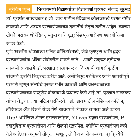
ब्रेकिंग न्यूज
भिगवणमध्ये विद्यार्थ्यांचा विज्ञानाशी प्रत्यक्ष संवाद; सूक्ष्मद
डॉ. प्रशांत साखावकर हे डॉ. डाय पाटील मेडिकल कॉलेजमध्ये प्रगत गंभीर
काळजी आणि अवयव प्रत्यारोपणाच्या क्रांतीचे नेतृत्व करीत आहेत. त्याच्या
टीमने असंख्य थोरॅसिक, यकृत आणि मूत्रपिंड प्रत्यारोपण यशस्वीरित्या
सादर केले.
पुणे: भारतीय औषधाच्या एलिट कॉरिडॉरमध्ये, जेथे फुफ्फुस आणि हृदय
प्रत्यारोपणांना अंतिम सीमेवरील मानले जाते – अगदी उत्कृष्ट तृतीयक
काळजी रुग्णालये डॉ. प्रशांत साखावकर आणि त्यांची आयसीयू टीम
शांतपणे क्रांती स्क्रिप्ट करीत आहे.
असोसिएट प्रोफेसर आणि आयसीयूने
प्रभारी म्हणून संस्थेचे प्रगत गंभीर काळजी आणि वक्षस्थळाच्या
प्रत्यारोपणाच्या राष्ट्रीय बीकनमध्ये रूपांतर केले आहे.
डॉ. प्रशांत सख्वकर
यांच्या नेतृत्वात, या जटिल प्रक्रियेत डॉ. डाय पाटील मेडिकल कॉलेज,
हॉस्पिटल अँड रिसर्च सेंटर येथे सातत्याने निकाल लागला आहे कारण
The१ थोरॅसिक ऑर्गन ट्रान्सप्लांट्स, Y Liver यकृत प्रत्यारोपण, P
स्वादुपिंडाचे प्रत्यारोपण आणि शेकडो मूत्रपिंड, कॉर्निया प्रत्यारोपण केले
गेले आहे.
एक अनुभवी तीव्रता म्हणून, तो केवळ जीवन-बचत प्रक्रियेचे