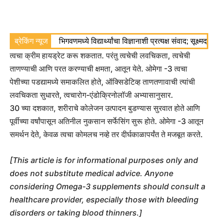
ब्रेकिंग न्यूज
भिगवणमध्ये विद्यार्थ्यांचा विज्ञानाशी प्रत्यक्ष संवाद; सूक्ष्मद
त्वचा क्रीम हायड्रेट करू शकतात. परंतु त्वचेची लवचिकता, त्वचेची
ताणण्याची आणि परत करण्याची क्षमता, आतून येते. ओमेगा -3 त्वचा
पेशीच्या पडद्यामध्ये समाकलित होते, ऑक्सिडेटिव्ह ताणतणावाची त्यांची
लवचिकता सुधारते, त्वचारोग-एंडोक्रिनोलॉजी अभ्यासानुसार.
30 च्या दशकात, शरीराचे कोलेजन उत्पादन बुडण्यास सुरवात होते आणि
पूर्वीच्या वर्षांपासून अतिनील नुकसान सर्फेसिंग सुरू होते. ओमेगा -3 आतून
समर्थन देते, केवळ त्वचा कोमलच नव्हे तर दीर्घकाळापर्यंत ते मजबूत करते.
[This article is for informational purposes only and
does not substitute medical advice. Anyone
considering Omega-3 supplements should consult a
healthcare provider, especially those with bleeding
disorders or taking blood thinners.]