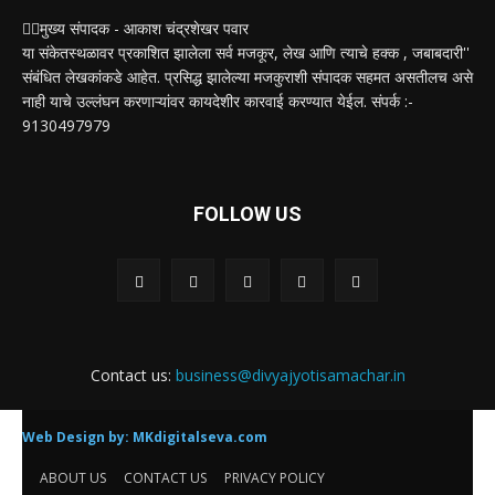
✍🏻मुख्य संपादक - आकाश चंद्रशेखर पवार
या संकेतस्थळावर प्रकाशित झालेला सर्व मजकूर, लेख आणि त्याचे हक्क , जबाबदारी''
संबंधित लेखकांकडे आहेत. प्रसिद्ध झालेल्या मजकुराशी संपादक सहमत असतीलच असे
नाही याचे उल्लंघन करणाऱ्यांवर कायदेशीर कारवाई करण्यात येईल. संपर्क :-
9130497979
FOLLOW US
Contact us:
business@divyajyotisamachar.in
Web Design by:
MKdigitalseva.com
ABOUT US
CONTACT US
PRIVACY POLICY