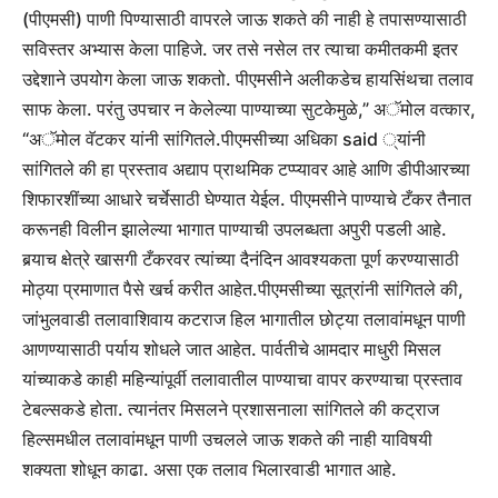
(पीएमसी) पाणी पिण्यासाठी वापरले जाऊ शकते की नाही हे तपासण्यासाठी
सविस्तर अभ्यास केला पाहिजे. जर तसे नसेल तर त्याचा कमीतकमी इतर
उद्देशाने उपयोग केला जाऊ शकतो. पीएमसीने अलीकडेच हायसिंथचा तलाव
साफ केला. परंतु उपचार न केलेल्या पाण्याच्या सुटकेमुळे,” अॅमोल वत्कार,
“अॅमोल वॅटकर यांनी सांगितले.
पीएमसीच्या अधिका said ्यांनी
सांगितले की हा प्रस्ताव अद्याप प्राथमिक टप्प्यावर आहे आणि डीपीआरच्या
शिफारशींच्या आधारे चर्चेसाठी घेण्यात येईल.
पीएमसीने पाण्याचे टँकर तैनात
करूनही विलीन झालेल्या भागात पाण्याची उपलब्धता अपुरी पडली आहे.
बर्‍याच क्षेत्रे खासगी टँकरवर त्यांच्या दैनंदिन आवश्यकता पूर्ण करण्यासाठी
मोठ्या प्रमाणात पैसे खर्च करीत आहेत.
पीएमसीच्या सूत्रांनी सांगितले की,
जांभुलवाडी तलावाशिवाय कटराज हिल भागातील छोट्या तलावांमधून पाणी
आणण्यासाठी पर्याय शोधले जात आहेत. पार्वतीचे आमदार माधुरी मिसल
यांच्याकडे काही महिन्यांपूर्वी तलावातील पाण्याचा वापर करण्याचा प्रस्ताव
टेबल्सकडे होता. त्यानंतर मिसलने प्रशासनाला सांगितले की कट्राज
हिल्समधील तलावांमधून पाणी उचलले जाऊ शकते की नाही याविषयी
शक्यता शोधून काढा. असा एक तलाव भिलारवाडी भागात आहे.