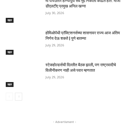
मी पायउतार होण्यापूर्वी सर्व मुद्दे निकाली काढले होते: माजी
डीएलटीए प्रमुख अनिल खन्ना
July 30, 2026
शहर
होमिओपॅथी प्रॅक्टिशनर्सच्या शासनावर राज्य आज अंतिम
निर्णय देऊ शकते | पुणे बातम्या
July 29, 2026
शहर
स्टेकहोल्डर्सची दिल्लीत बैठक झाली, पण राष्ट्रवादीचे
विलीनीकरण नाही असे पवार म्हणतात
July 29, 2026
शहर
- Advertisment -