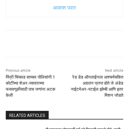
आकाश पवार
Previous article
Next article
पिंप्री चिंचवड सायबर पोलिसांनी 1
रेड डेड ऑनलाईनला आश्चर्यचकित
कोटींच्या शेअर-व्यापाराच्या
अद्यतन प्राप्त होते जे अंडेड
फसवणूकीसाठी पाच जणांना अटक
नाईटमेअर-स्टाईल झोम्बी आणि इतर
केली
मिशन जोडते
RELATED ARTICLES