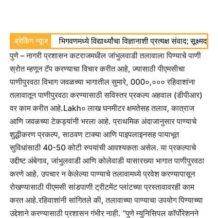
ब्रेकिंग न्यूज
भिगवणमध्ये विद्यार्थ्यांचा विज्ञानाशी प्रत्यक्ष संवाद; सूक्ष्मद
पुणे – नागरी प्रशासन कटराजमधील जांभुलवाडी तलावाला पिण्याचे पाणी
स्रोत म्हणून टॅप करण्याचा विचार करीत आहे, ज्यासाठी पीएमसीचा
पाणीपुरवठा विभाग जवळच्या भागातील सुमारे, 000०,००० रहिवाशांना
तलावातून पाणीपुरवठा करण्यासाठी सविस्तर प्रकल्प अहवाल (डीपीआर)
वर काम करीत आहे.
Lakh० लाख घनमीटर क्षमतेसह तलाव, कात्राज
आणि जवळच्या टेकड्यांनी भरला आहे. प्राथमिक अंदाजानुसार पाण्याचे
शुद्धीकरण प्रकल्प, साठवण टाक्या आणि पाइपलाइनसह पायाभूत
सुविधांसाठी 40-50 कोटी रुपयांची आवश्यकता असेल. या प्रकल्पाचे
उद्दीष्ट अंबेगाव, जांभुलवाडी आणि कोलेवाडी यासारख्या भागात पाणीपुरवठा
करणे आहे. उपचार न केलेल्या पाण्याचे तलावामध्ये प्रवेश करण्यापासून
रोखण्यासाठी पीएमसी सांडपाणी ट्रीटमेंट प्लांटच्या प्रस्तावावरही काम
करत आहे.
रहिवाशांनी सांगितले की, तलावाच्या पाण्याचा उपयोग पिण्याच्या
उद्देशाने करण्यासाठी प्रशासन गंभीर नाही. “पुणे म्युनिसिपल कॉर्पोरेशनने