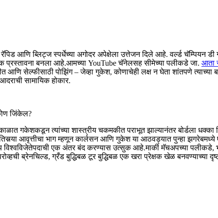
र रॅपिड आणि ब्लिट्ज स्पर्धेच्या अगोदर अपेक्षेला उत्तेजन दिले आहे. वर्ल्ड चॅम्पि
त्मक प्रस्तावना बनला आहे.
आमच्या YouTube चॅनेलसह सीमेच्या पलीकडे जा.
आता स
आणि सेल्फीसाठी पोझिंग – जेव्हा गुकेश, कोणाचेही लक्ष न घेता शांतपणे त्याच्या ब
णि आदराची सामायिक होकार.
कोण जिंकेल?
ातीच्या काळात गकेशकडून त्यांच्या शास्त्रीय चकमकीत पराभूत झाल्यानंतर बोर्डला धक्
ा तिसर्‍या आवृत्तीचा भाग म्हणून कार्लसन आणि गुकेश या आठवड्यात पुन्हा झगरेबम
 विश्वविजेतेपदाची एक अंतर बंद करण्यास उत्सुक आहे.
मार्की मॅचअपच्या पलीकडे,
व्हची ब्रेनचिल्ड, ग्रँड बुद्धिबळ टूर बुद्धिबळ एक खरा प्रेक्षक खेळ बनवण्याच्या दृ