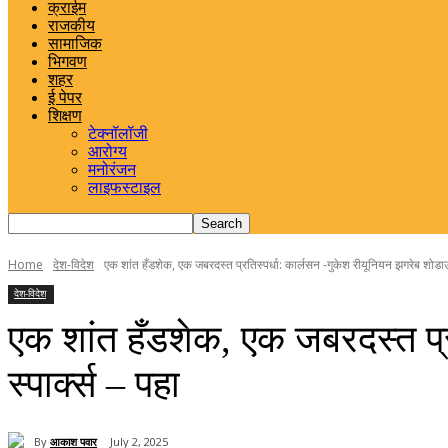
क्राईम
राजकीय
सामाजिक
भिगवण
शहर
ई पेपर
शिक्षण
टेक्नॉलॉजी
आरोग्य
मनोरंजन
लाइफस्टाइल
Home
देश-विदेश
एक शांत हँडशेक, एक जबरदस्त प्रतिस्पर्धा: कार्लसन -गुकेश रीयूनियन झगरेब शोडाउन
देश-विदेश
एक शांत हँडशेक, एक जबरदस्त प्र
स्पार्क्स – पहा
By
आकाश पवार
July 2, 2025