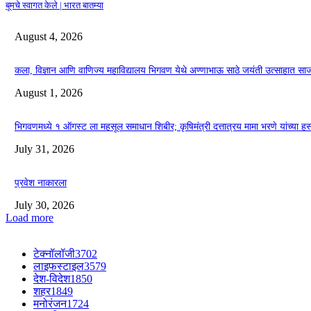
बूमचे स्वागत केले | भारत बातम्या
August 4, 2026
कला, विज्ञान आणि वाणिज्य महाविद्यालय भिगवण येथे अण्णाभाऊ साठे जयंती उत्साहात सा
August 1, 2026
भिगवणमध्ये १ ऑगस्ट ला महसूल समाधान शिबीर; कृषिमंत्री दत्तात्रय मामा भरणे यांच्या हस
July 31, 2026
प्रवेश नाकारला
July 30, 2026
Load more
टेक्नॉलॉजी
3702
लाइफस्टाइल
3579
देश-विदेश
1850
शहर
1849
मनोरंजन
1724