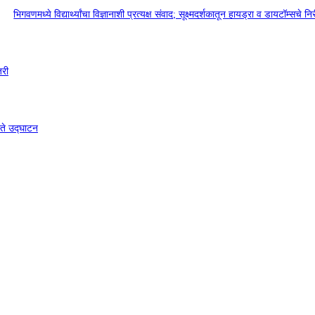
भिगवणमध्ये विद्यार्थ्यांचा विज्ञानाशी प्रत्यक्ष संवाद; सूक्ष्मदर्शकातून हायड्रा व डायटॉम्सचे नि
जरी
्ते उद्घाटन