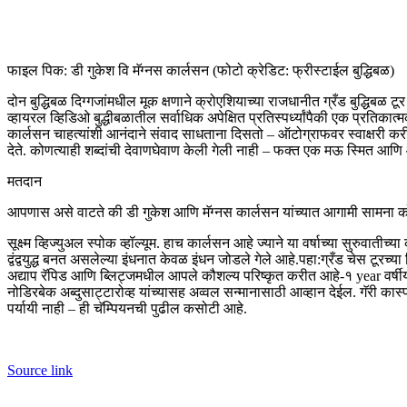
फाइल पिक: डी गुकेश वि मॅग्नस कार्लसन (फोटो क्रेडिट: फ्रीस्टाईल बुद्धिबळ)
दोन बुद्धिबळ दिग्गजांमधील मूक क्षणाने क्रोएशियाच्या राजधानीत ग्रँड बुद्धिबळ टू
व्हायरल व्हिडिओ बुद्धीबळातील सर्वाधिक अपेक्षित प्रतिस्पर्ध्यांपैकी एक प्रतिका
कार्लसन चाहत्यांशी आनंदाने संवाद साधताना दिसतो – ऑटोग्राफवर स्वाक्षरी करीत 
देते. कोणत्याही शब्दांची देवाणघेवाण केली गेली नाही – फक्त एक मऊ स्मित आ
मतदान
आपणास असे वाटते की डी गुकेश आणि मॅग्नस कार्लसन यांच्यात आगामी सामना 
सूक्ष्म व्हिज्युअल स्पोक व्हॉल्यूम. हाच कार्लसन आहे ज्याने या वर्षाच्या सुरुव
द्वंद्वयुद्ध बनत असलेल्या इंधनात केवळ इंधन जोडले गेले आहे.
पहा:
ग्रँड चेस टूरच्य
अद्याप रॅपिड आणि ब्लिट्जमधील आपले कौशल्य परिष्कृत करीत आहे-१ year वर्षीय
नोडिरबेक अब्दुसाट्टारोव्ह यांच्यासह अव्वल सन्मानासाठी आव्हान देईल. गॅरी कास्परो
पर्यायी नाही – ही चॅम्पियनची पुढील कसोटी आहे.
Source link