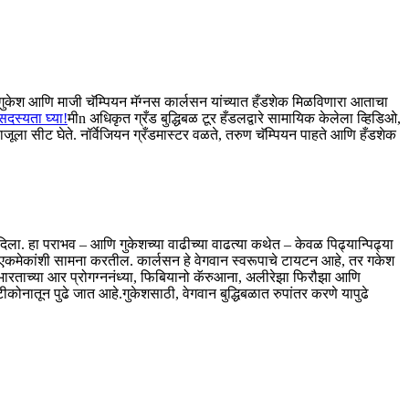
यन डी गुकेश आणि माजी चॅम्पियन मॅग्नस कार्लसन यांच्यात हँडशेक मिळविणारा आताचा
दस्यता घ्या!
मी
n अधिकृत ग्रँड बुद्धिबळ टूर हँडलद्वारे सामायिक केलेला व्हिडिओ,
ाजूला सीट घेते. नॉर्वेजियन ग्रँडमास्टर वळते, तरुण चॅम्पियन पाहते आणि हँडशेक
का दिला. हा पराभव – आणि गुकेशच्या वाढीच्या वाढत्या कथेत – केवळ पिढ्यान्पिढ्या
ध्ये एकमेकांशी सामना करतील. कार्लसन हे वेगवान स्वरूपाचे टायटन आहे, तर गकेश
 भारताच्या आर प्रोगग्ननंध्या, फिबियानो कॅरुआना, अलीरेझा फिरौझा आणि
ष्टीकोनातून पुढे जात आहे.
गुकेशसाठी, वेगवान बुद्धिबळात रुपांतर करणे यापुढे