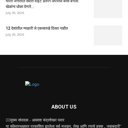
भारत जगातील सर्वात वाईट डोपिंग अपराधी कसा बनला:
खेळांना धोका देणारे...
July 30, 2026
12 देशांतील न्याहारी जे एकसारखे दिसत नाहीत
July 30, 2026
ABOUT US
✍🏻मुख्य संपादक - आकाश चंद्रशेखर पवार
या संकेतस्थळावर प्रकाशित झालेला सर्व मजकूर, लेख आणि त्याचे हक्क , जबाबदारी''