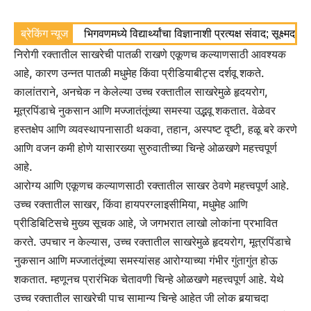
ब्रेकिंग न्यूज
भिगवणमध्ये विद्यार्थ्यांचा विज्ञानाशी प्रत्यक्ष संवाद; सूक्ष्मद
निरोगी रक्तातील साखरेची पातळी राखणे एकूणच कल्याणसाठी आवश्यक
आहे, कारण उन्नत पातळी मधुमेह किंवा प्रीडियाबीट्स दर्शवू शकते.
कालांतराने, अनचेक न केलेल्या उच्च रक्तातील साखरेमुळे हृदयरोग,
मूत्रपिंडाचे नुकसान आणि मज्जातंतूंच्या समस्या उद्भवू शकतात. वेळेवर
हस्तक्षेप आणि व्यवस्थापनासाठी थकवा, तहान, अस्पष्ट दृष्टी, हळू बरे करणे
आणि वजन कमी होणे यासारख्या सुरुवातीच्या चिन्हे ओळखणे महत्त्वपूर्ण
आहे.
आरोग्य आणि एकूणच कल्याणसाठी रक्तातील साखर ठेवणे महत्त्वपूर्ण आहे.
उच्च रक्तातील साखर, किंवा हायपरग्लाइसीमिया, मधुमेह आणि
प्रीडिबिटिसचे मुख्य सूचक आहे, जे जगभरात लाखो लोकांना प्रभावित
करते.
उपचार न केल्यास, उच्च रक्तातील साखरेमुळे हृदयरोग, मूत्रपिंडाचे
नुकसान आणि मज्जातंतूंच्या समस्यांसह आरोग्याच्या गंभीर गुंतागुंत होऊ
शकतात. म्हणूनच प्रारंभिक चेतावणी चिन्हे ओळखणे महत्त्वपूर्ण आहे. येथे
उच्च रक्तातील साखरेची पाच सामान्य चिन्हे आहेत जी लोक बर्‍याचदा