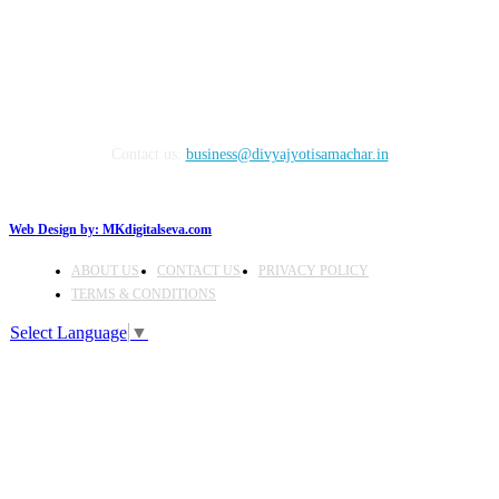
Contact us:
business@divyajyotisamachar.in
Web Design by:
MKdigitalseva.com
ABOUT US
CONTACT US
PRIVACY POLICY
TERMS & CONDITIONS
Select Language
▼