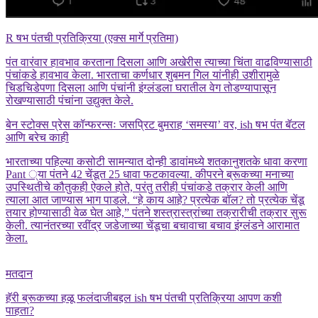
R षभ पंतची प्रतिक्रिया (एक्स मार्गे प्रतिमा)
पंत वारंवार हावभाव करताना दिसला आणि अखेरीस त्याच्या चिंता वाढविण्यासाठी
पंचांकडे हावभाव केला. भारताचा कर्णधार शुबमन गिल यांनीही उशीरामुळे
चिडचिडेपणा दिसला आणि पंचांनी इंग्लंडला घरातील वेग तोडण्यापासून
रोखण्यासाठी पंचांना उद्युक्त केले.
बेन स्टोक्स प्रेस कॉन्फरन्सः जसप्रिट बुमराह ‘समस्या’ वर, ish षभ पंत बॅटल
आणि बरेच काही
भारताच्या पहिल्या कसोटी सामन्यात दोन्ही डावांमध्ये शतकानुशतके धावा करणा
Pant ्या पंतने 42 चेंडूत 25 धावा फटकावल्या. कीपरने ब्रूकच्या मनाच्या
उपस्थितीचे कौतुकही ऐकले होते, परंतु तरीही पंचांकडे तक्रार केली आणि
त्याला आत जाण्यास भाग पाडले. “हे काय आहे? प्रत्येक बॉल? तो प्रत्येक चेंडू
तयार होण्यासाठी वेळ घेत आहे,” पंतने शस्त्रास्त्रांच्या तक्रारीची तक्रार सुरू
केली.
त्यानंतरच्या रवींद्र जडेजाच्या चेंडूचा बचावाचा बचाव इंग्लंडने आरामात
केला.
मतदान
हॅरी ब्रूकच्या हळू फलंदाजीबद्दल ish षभ पंतची प्रतिक्रिया आपण कशी
पाहता?