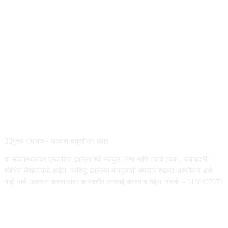
ABOUT US
✍🏻मुख्य संपादक - आकाश चंद्रशेखर पवार
या संकेतस्थळावर प्रकाशित झालेला सर्व मजकूर, लेख आणि त्याचे हक्क , जबाबदारी''
संबंधित लेखकांकडे आहेत. प्रसिद्ध झालेल्या मजकुराशी संपादक सहमत असतीलच असे
नाही याचे उल्लंघन करणाऱ्यांवर कायदेशीर कारवाई करण्यात येईल. संपर्क :- 9130497979
FOLLOW US