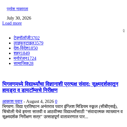
प्रवेश नाकारला
July 30, 2026
Load more
0
टेक्नॉलॉजी
3702
लाइफस्टाइल
3579
देश-विदेश
1850
शहर
1849
मनोरंजन
1724
सामाजिक
28
भिगवणमध्ये विद्यार्थ्यांचा विज्ञानाशी प्रत्यक्ष संवाद; सूक्ष्मदर्शकातून
हायड्रा व डायटॉम्सचे निरीक्षण
आकाश पवार
-
August 4, 2026
0
भिगवण: विद्या प्रतिष्ठान अनंतराव पवार इंग्लिश मिडियम स्कूल (सीबीएसई),
चिंचोली येथे इयत्ता सातवी व आठवीच्या विद्यार्थ्यांसाठी "संवादात्मक व्याख्यान व
सूक्ष्मदर्शक निरीक्षण सत्र" उत्साहपूर्ण वातावरणात पार...