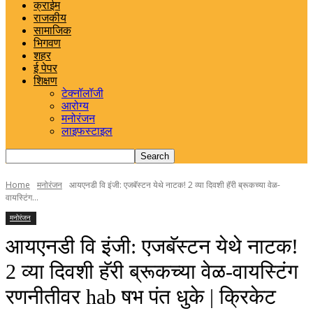
क्राईम
राजकीय
सामाजिक
भिगवण
शहर
ई पेपर
शिक्षण
टेक्नॉलॉजी
आरोग्य
मनोरंजन
लाइफस्टाइल
Home
मनोरंजन
आयएनडी वि इंजी: एजबॅस्टन येथे नाटक! 2 व्या दिवशी हॅरी ब्रूकच्या वेळ-
वायस्टिंग...
मनोरंजन
आयएनडी वि इंजी: एजबॅस्टन येथे नाटक!
2 व्या दिवशी हॅरी ब्रूकच्या वेळ-वायस्टिंग
रणनीतीवर hab षभ पंत धुके | क्रिकेट