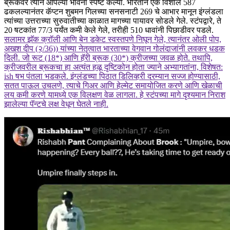
ब्रूकवर त्याने आपल्या भावना स्पष्ट केल्या.
भारताने एक विशाल 587
ढकलल्यानंतर कॅप्टन शुबमन गिलच्या सनसनाटी 269 चे आभार मानून इंग्लंडला
त्यांच्या उत्तराच्या सुरुवातीच्या काळात मागच्या पायावर सोडले गेले. स्टंपद्वारे, ते
20 षटकांत 77/3 पर्यंत कमी केले गेले, तरीही 510 धावांनी पिछाडीवर पडले.
सलामर झॅक क्रॉली आणि बेन डकेट स्वस्तपणे निघून गेले, त्यानंतर ओली पोप,
अखश दीप (२/36)) यांच्या नेतृत्वात भारताच्या वेगवान गोलंदाजांनी लवकर धडक
दिली. जो रूट (18*) आणि हॅरी ब्रूक (30*) क्रीजच्या जवळ होते.
तथापि,
क्रीजवरील ब्रूकचा हा अत्यंत हळू दृष्टिकोन होता ज्याने अभ्यागतांना, विशेषत:
ish षभ पंतला भडकले. इंग्लंडच्या पिठात डिलिव्हरी दरम्यान सज्ज होण्यासाठी,
सतत पाऊल उचलणे, त्याचे गिअर आणि हेल्मेट समायोजित करणे आणि खेळाची
लय कमी करणे यामध्ये एक विलक्षण वेळ लागला. हे स्टंपच्या मागे दृश्यमान निराश
झालेल्या पॅन्टचे लक्ष वेधून घेतले नाही.