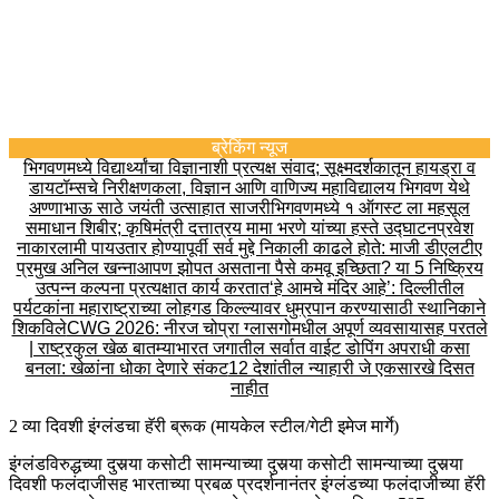
ब्रेकिंग न्यूज
भिगवणमध्ये विद्यार्थ्यांचा विज्ञानाशी प्रत्यक्ष संवाद; सूक्ष्मदर्शकातून हायड्रा व
डायटॉम्सचे निरीक्षण
कला, विज्ञान आणि वाणिज्य महाविद्यालय भिगवण येथे
अण्णाभाऊ साठे जयंती उत्साहात साजरी
भिगवणमध्ये १ ऑगस्ट ला महसूल
समाधान शिबीर; कृषिमंत्री दत्तात्रय मामा भरणे यांच्या हस्ते उद्घाटन
प्रवेश
नाकारला
मी पायउतार होण्यापूर्वी सर्व मुद्दे निकाली काढले होते: माजी डीएलटीए
प्रमुख अनिल खन्ना
आपण झोपत असताना पैसे कमवू इच्छिता? या 5 निष्क्रिय
उत्पन्न कल्पना प्रत्यक्षात कार्य करतात
‘हे आमचे मंदिर आहे’: दिल्लीतील
पर्यटकांना महाराष्ट्राच्या लोहगड किल्ल्यावर धुम्रपान करण्यासाठी स्थानिकाने
शिकविले
CWG 2026: नीरज चोप्रा ग्लासगोमधील अपूर्ण व्यवसायासह परतले
| राष्ट्रकुल खेळ बातम्या
भारत जगातील सर्वात वाईट डोपिंग अपराधी कसा
बनला: खेळांना धोका देणारे संकट
12 देशांतील न्याहारी जे एकसारखे दिसत
नाहीत
2 व्या दिवशी इंग्लंडचा हॅरी ब्रूक (मायकेल स्टील/गेटी इमेज मार्गे)
इंग्लंडविरुद्धच्या दुसर्‍या कसोटी सामन्याच्या दुसर्‍या कसोटी सामन्याच्या दुसर्‍या
दिवशी फलंदाजीसह भारताच्या प्रबळ प्रदर्शनानंतर इंग्लंडच्या फलंदाजीच्या हॅरी