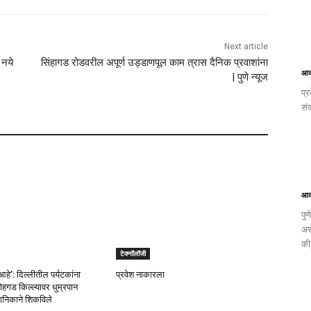
Next article
 नये
सिंहागड रोडवरील अपूर्ण उड्डाणपूल काम त्रास दैनिक प्रवाशांना
आक
| पुणे न्यूज
प्र
सं
आक
पु
अस
की
टेक्नॉलॉजी
आहे’: दिल्लीतील पर्यटकांना
प्रवेश नाकारला
 लोहगड किल्ल्यावर धुम्रपान
ानिकाने शिकविले