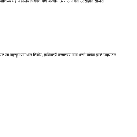
 वाणिज्य महाविद्यालय भिगवण येथे अण्णाभाऊ साठे जयंती उत्साहात साजरी
ट ला महसूल समाधान शिबीर; कृषिमंत्री दत्तात्रय मामा भरणे यांच्या हस्ते उद्घाटन