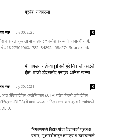
प्रवेश नाकारला
ाश पवार
-
July 30, 2026
0
वेश नाकारला तुम्हाला या सर्व्हरवर " प्रवेश करण्याची परवानगी नाही.
दर्भ #18.27301060.1785434895.468e274 Source link
मी पायउतार होण्यापूर्वी सर्व मुद्दे निकाली काढले
होते: माजी डीएलटीए प्रमुख अनिल खन्ना
ाश पवार
-
July 30, 2026
0
णे: ऑल इंडिया टेनिस असोसिएशन (AITA) तसेच दिल्ली लॉन टेनिस
ोसिएशन (DLTA) चे माजी अध्यक्ष अनिल खन्ना यांनी बुधवारी सांगितले
, DLTA...
भिगवणमध्ये विद्यार्थ्यांचा विज्ञानाशी प्रत्यक्ष
संवाद; सूक्ष्मदर्शकातून हायड्रा व डायटॉम्सचे