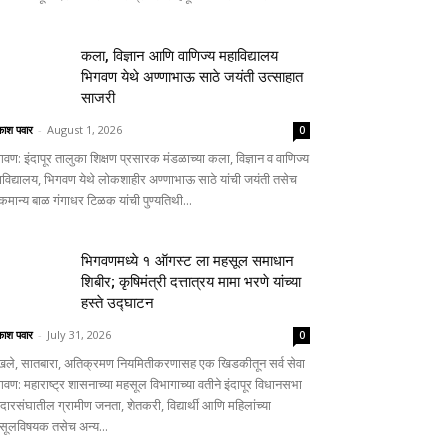
कला, विज्ञान आणि वाणिज्य महाविद्यालय
भिगवण येथे अण्णाभाऊ साठे जयंती उत्साहात
साजरी
ाश पवार
-
August 1, 2026
0
गवण: इंदापूर तालुका शिक्षण प्रसारक मंडळाच्या कला, विज्ञान व वाणिज्य
ाविद्यालय, भिगवण येथे लोकशाहीर अण्णाभाऊ साठे यांची जयंती तसेच
कमान्य बाळ गंगाधर टिळक यांची पुण्यतिथी...
भिगवणमध्ये १ ऑगस्ट ला महसूल समाधान
शिबीर; कृषिमंत्री दत्तात्रय मामा भरणे यांच्या
हस्ते उद्घाटन
ाश पवार
-
July 31, 2026
0
खले, सातबारा, अतिक्रमण नियमितीकरणासह एक खिडकीतून सर्व सेवा
गवण: महाराष्ट्र शासनाच्या महसूल विभागाच्या वतीने इंदापूर विधानसभा
दारसंघातील ग्रामीण जनता, शेतकरी, विद्यार्थी आणि महिलांच्या
सूलविषयक तसेच अन्य...