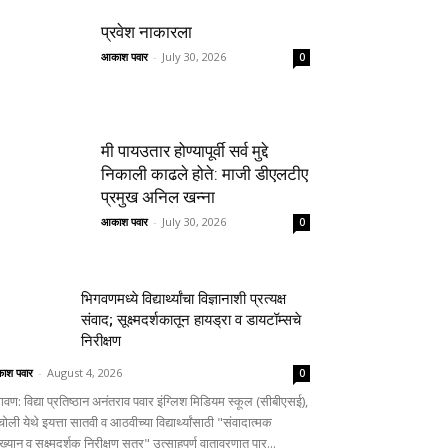
प्रवेश नाकारला
आकाश पवार
-
July 30, 2026
0
मी पायउतार होण्यापूर्वी सर्व मुद्दे
निकाली काढले होते: माजी डीएलटीए
प्रमुख अनिल खन्ना
आकाश पवार
-
July 30, 2026
0
भिगवणमध्ये विद्यार्थ्यांचा विज्ञानाशी प्रत्यक्ष
संवाद; सूक्ष्मदर्शकातून हायड्रा व डायटॉम्सचे
निरीक्षण
ाश पवार
-
August 4, 2026
0
वण: विद्या प्रतिष्ठान अनंतराव पवार इंग्लिश मिडियम स्कूल (सीबीएसई),
चोली येथे इयत्ता सातवी व आठवीच्या विद्यार्थ्यांसाठी "संवादात्मक
ाख्यान व सूक्ष्मदर्शक निरीक्षण सत्र" उत्साहपूर्ण वातावरणात पार...