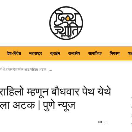
देश-विदेश
महाराष्ट्र
क्राईम
राजकीय
सामाजिक
भिगवण
श
DIVYAJYOTI
थ येथे बांगलादेशातील आठ महिला अटक |...
ाहिलो म्हणून बौधवार पेथ येथे
ा अटक | पुणे न्यूज
SAMACHAR
95