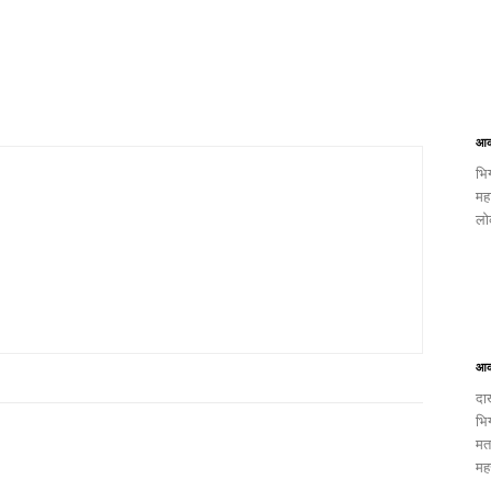
आक
भि
मह
लो
आक
दा
भि
मत
मह