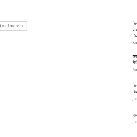
भिग
Load more
संव
निर
Au
कल
ये
Au
भि
शिब
Ju
प्
Ju