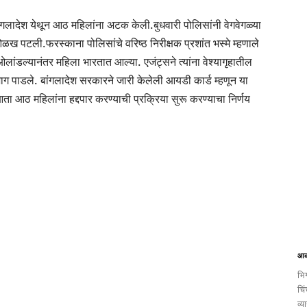
 बांगलादेश येथून आठ महिलांना अटक केली.
बुधवारी पोलिसांनी वेगवेगळ्या
ी ओळख पटली.
फरस्काना पोलिसांचे वरिष्ठ निरीक्षक प्रशांत भस्मे म्हणाले
े ओलांडल्यानंतर महिला भारतात आल्या. एजंट्सने त्यांना वेश्यागृहातील
 भाग पाडले. बांगलादेश सरकारने जारी केलेली आयडी कार्ड म्हणून या
ता आठ महिलांना हद्दपार करण्याची प्रक्रिया सुरू करण्याचा निर्णय
आक
भिग
चिं
व्य