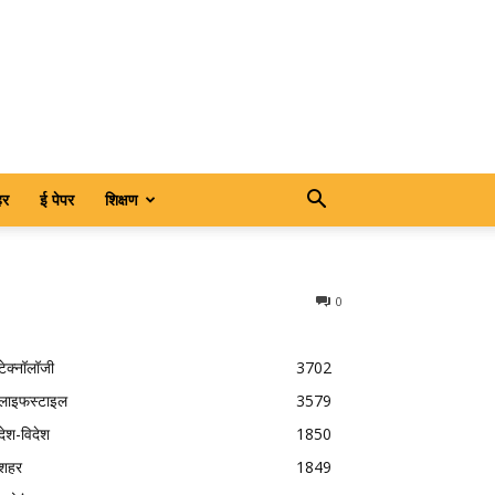
हर
ई पेपर
शिक्षण
0
टेक्नॉलॉजी
3702
लाइफस्टाइल
3579
देश-विदेश
1850
शहर
1849