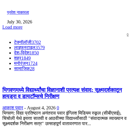
प्रवेश नाकारला
July 30, 2026
Load more
0
टेक्नॉलॉजी
3702
लाइफस्टाइल
3579
देश-विदेश
1850
शहर
1849
मनोरंजन
1724
सामाजिक
28
भिगवणमध्ये विद्यार्थ्यांचा विज्ञानाशी प्रत्यक्ष संवाद; सूक्ष्मदर्शकातून
हायड्रा व डायटॉम्सचे निरीक्षण
आकाश पवार
-
August 4, 2026
0
भिगवण: विद्या प्रतिष्ठान अनंतराव पवार इंग्लिश मिडियम स्कूल (सीबीएसई),
चिंचोली येथे इयत्ता सातवी व आठवीच्या विद्यार्थ्यांसाठी "संवादात्मक व्याख्यान व
सूक्ष्मदर्शक निरीक्षण सत्र" उत्साहपूर्ण वातावरणात पार...