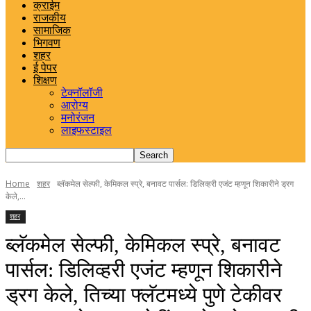
क्राईम
राजकीय
सामाजिक
भिगवण
शहर
ई पेपर
शिक्षण
टेक्नॉलॉजी
आरोग्य
मनोरंजन
लाइफस्टाइल
Home
शहर
ब्लॅकमेल सेल्फी, केमिकल स्प्रे, बनावट पार्सल: डिलिव्हरी एजंट म्हणून शिकारीने ड्रग
केले,...
शहर
ब्लॅकमेल सेल्फी, केमिकल स्प्रे, बनावट
पार्सल: डिलिव्हरी एजंट म्हणून शिकारीने
ड्रग केले, तिच्या फ्लॅटमध्ये पुणे टेकीवर