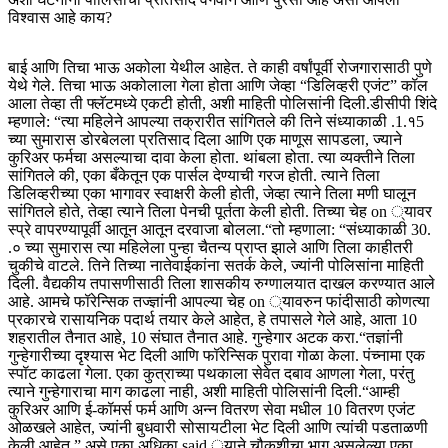
विश्वास आहे काय?
बाई आणि तिचा भाऊ अकोला येथील आहेत. ते काही वर्षांपूर्वी रोजगारासाठी पुणे
येथे गेले. तिचा भाऊ अकोलाला गेला होता आणि जेव्हा “डिलिव्हरी एजंट” कॉल
आला तेव्हा ती फ्लॅटमध्ये एकटी होती, अशी माहिती पोलिसांनी दिली.
डीसीपी शिंदे
म्हणाले: “त्या महिलेने आपल्या तक्रारीत सांगितले की तिने संध्याकाळी .1.१5
च्या सुमारास डोरबेलला प्रतिसाद दिला आणि एक माणूस सापडला, ज्याने
कुरिअर फर्मचा असल्याचा दावा केला होता. थांबला होता. त्या व्यक्तीने तिला
सांगितले की, एका बँकेतून एक पार्सल देण्याची गरज होती. त्याने तिला
डिलिव्हरीच्या एका भागावर स्वाक्षरी केली होती, जेव्हा त्याने तिला मणी घालून
सांगितले होते, तेव्हा त्याने तिला पेनची पूर्तता केली होती. तिच्या चेह on ्यावर
स्प्रे वापरण्यापूर्वी आतून आतून दरवाजा बोलला.
“
तो म्हणाला: “संध्याकाळी 30.
.० च्या सुमारास त्या महिलेला पुन्हा चैतन्य प्राप्त झाले आणि तिला काहीतरी
चुकीचे वाटले. तिने तिच्या नातेवाईकांना सतर्क केले, ज्यांनी पोलिसांना माहिती
दिली. वैद्यकीय तपासणीसाठी तिला शासकीय रुग्णालयात दाखल करण्यात आले
आहे. आमचे फॉरेन्सिक तज्ज्ञांनी आपल्या चेह on ्यावरुन फांदीसाठी कोणत्या
प्रकारचे रासायनिक पदार्थ तयार केले आहेत, हे तपासले गेले आहे, आता 10
शहरातील तैनात आहे, 10 संघात तैनात आहे. गुन्हेगार अटक करा.
“
तज्ञांनी
गुन्हेगारीच्या दृश्यास भेट दिली आणि फॉरेन्सिक पुरावा गोळा केला. पंच्नामा एक
स्पॉट काढला गेला. एका कुत्राच्या पथकाला सेवेत दबाव आणला गेला, परंतु
त्याने गुन्हेगाराचा माग काढला नाही, अशी माहिती पोलिसांनी दिली.
“आम्ही
कुरिअर आणि ई-कॉमर्स फर्म आणि अन्न वितरण सेवा मधील 10 वितरण एजंट
ओळखले आहेत, ज्यांनी बुधवारी सोसायटीला भेट दिली आणि त्यांची पडताळणी
केली आहेत,” असे एका अधिका said ्याने चौकशीचा भाग असलेल्या एका