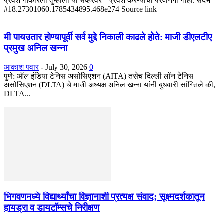
प्रवेश नाकारला तुम्हाला या सर्व्हरवर " प्रवेश करण्याची परवानगी नाही. संदर्भ
#18.27301060.1785434895.468e274 Source link
मी पायउतार होण्यापूर्वी सर्व मुद्दे निकाली काढले होते: माजी डीएलटीए
प्रमुख अनिल खन्ना
आकाश पवार
-
July 30, 2026
0
पुणे: ऑल इंडिया टेनिस असोसिएशन (AITA) तसेच दिल्ली लॉन टेनिस
असोसिएशन (DLTA) चे माजी अध्यक्ष अनिल खन्ना यांनी बुधवारी सांगितले की,
DLTA...
भिगवणमध्ये विद्यार्थ्यांचा विज्ञानाशी प्रत्यक्ष संवाद; सूक्ष्मदर्शकातून
हायड्रा व डायटॉम्सचे निरीक्षण