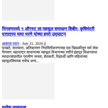
भिगवणमध्ये १ ऑगस्ट ला महसूल समाधान शिबीर; कृषिमंत्री
दत्तात्रय मामा भरणे यांच्या हस्ते उद्घाटन
आकाश पवार
-
July 31, 2026
0
दाखले, सातबारा, अतिक्रमण नियमितीकरणासह एक खिडकीतून सर्व सेवा
भिगवण: महाराष्ट्र शासनाच्या महसूल विभागाच्या वतीने इंदापूर विधानसभा
मतदारसंघातील ग्रामीण जनता, शेतकरी, विद्यार्थी आणि महिलांच्या
महसूलविषयक तसेच अन्य...
प्रवेश नाकारला