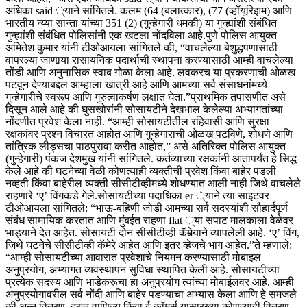
अधिका said ्याने सांगितले. कलम (64 (बलात्कार), (77 (व्हॉयूरिझम) आणि
भारतीय न्य्या सान्ता यांच्या 351 (2) (गुन्हेगारी धमकी) या गुन्ह्यांशी संबंधित
गुन्ह्यांशी संबंधित पोलिसांनी एक खटला नोंदविला आहे.
पुणे पोलिस आयुक्त
अमितेश कुमार यांनी टीओआयला सांगितले की, “वाचलेल्या बेशुद्धपणासाठी
वापरल्या जाणार्‍या रासायनिक पदार्थाची स्थापना करण्यासाठी आम्ही वाचलेल्या
तोंडी आणि अनुनासिक स्वाब गोळा केला आहे. लवकरच या प्रकरणाची ओळख
पटवून देण्याबद्दल आम्हाला खात्री आहे आणि आमच्या सर्व संसाधनांमध्ये
गुन्हेगारीचे स्वरूप आणि गुरुत्वाकर्षण लक्षात घेता.”
प्राथमिक तपासणीत असे
दिसून आले आहे की घुसखोरांनी सोसायटीने देखभाल केलेल्या अभ्यागतांच्या
नोंदणीत प्रवेश केला नाही.
“आम्ही सोसायटीतील रहिवासी आणि सुरक्षा
रक्षकांवर प्रश्न विचारत आहोत आणि गुन्हेगाराची ओळख पटविणे, शोधणे आणि
तांत्रिक लीड्सचा पाठपुरावा करीत आहोत,” असे अतिरिक्त पोलिस आयुक्त
(गुन्हेगारी) पंकज देशमुख यांनी सांगितले. कर्तव्याच्या रक्षकांनी आतापर्यंत हे सिद्ध
केले आहे की घटनेच्या वेळी कोणत्याही व्यक्तीची प्रवेश किंवा बाहेर पडली
नव्हती किंवा बाहेरील व्यक्ती सीसीटीव्हीमध्ये शोधण्यात आली नाही जिथे वाचलेले
राहणारे ‘ए’ विंगकडे गेले.
सोसायटीच्या पदाधिका er ्याने त्या साइटवर
टीओआयला सांगितले: “भाऊ-बहिणी जोडी आमच्या सर्व सदस्यांशी सौहार्दपूर्ण
संबंध सामायिक करतात आणि मुंबईत राहणा flat ्या सपाट मालकाला वेळेवर
भाड्याने देत आहेत. सोसायटी दोन सीसीटीव्ही कॅमेर्‍याने व्यापलेली आहे. ‘ए’ विंग,
जिथे घटनेचे सीसीटीव्ही कॅमेरे आहेत आणि इतर व्हेजचे भाग आहेत.”
ते म्हणाले:
“आम्ही सोसायटीच्या आवारात प्रवेशाचे नियमन करण्यासाठी मोबाइल
अनुप्रयोग, अभ्यागत व्यवस्थापन सुविधा स्थापित केली आहे.
सोसायटीच्या
प्रत्येक सदस्य आणि भाडेकरूचा हा अनुप्रयोग त्यांच्या मोबाईलवर आहे. आम्ही
अनुप्रयोगावरील सर्व नोंदी आणि बाहेर पडण्याचा अभ्यास केला आणि हे समजले
की अन्न वितरण, द्रुत वाणिज्य किंवा ई-कॉमर्स यासारख्या कोणत्याही वितरण