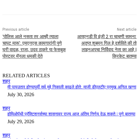
Previous article
Next article
‘पोलिस आले नसता तर आम्ही त्याला
आयएनडी वि इंजी 2 रा चाचणी सामना:
चापट मारू’: एमएनएस कामगारांनी पुणे
अतृप्त शुबमन गिल हे दर्शविते की तो
घरी वादळ; राजा, उदव ठाकरे या फेसबुक
लाइनअपचा निर्विवाद नेता का आहे |
पोस्टवर मॅनला धमकी देते
क्रिकेट बातम्या
RELATED ARTICLES
शहर
मी पायउतार होण्यापूर्वी सर्व मुद्दे निकाली काढले होते: माजी डीएलटीए प्रमुख अनिल खन्ना
July 30, 2026
शहर
होमिओपॅथी प्रॅक्टिशनर्सच्या शासनावर राज्य आज अंतिम निर्णय देऊ शकते | पुणे बातम्या
July 29, 2026
शहर