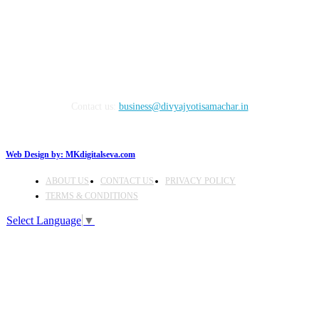
FOLLOW US
Contact us:
business@divyajyotisamachar.in
Web Design by:
MKdigitalseva.com
ABOUT US
CONTACT US
PRIVACY POLICY
TERMS & CONDITIONS
Select Language
▼