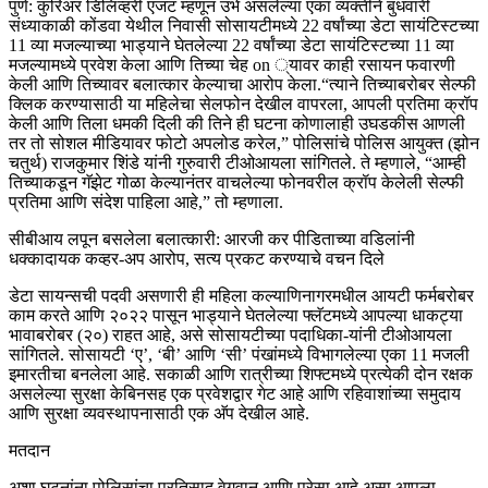
पुणे: कुरिअर डिलिव्हरी एजंट म्हणून उभे असलेल्या एका व्यक्तीने बुधवारी
संध्याकाळी कोंडवा येथील निवासी सोसायटीमध्ये 22 वर्षांच्या डेटा सायंटिस्टच्या
11 व्या मजल्याच्या भाड्याने घेतलेल्या 22 वर्षांच्या डेटा सायंटिस्टच्या 11 व्या
मजल्यामध्ये प्रवेश केला आणि तिच्या चेह on ्यावर काही रसायन फवारणी
केली आणि तिच्यावर बलात्कार केल्याचा आरोप केला.
“त्याने तिच्याबरोबर सेल्फी
क्लिक करण्यासाठी या महिलेचा सेलफोन देखील वापरला, आपली प्रतिमा क्रॉप
केली आणि तिला धमकी दिली की तिने ही घटना कोणालाही उघडकीस आणली
तर तो सोशल मीडियावर फोटो अपलोड करेल,” पोलिसांचे पोलिस आयुक्त (झोन
चतुर्थ) राजकुमार शिंडे यांनी गुरुवारी टीओआयला सांगितले. ते म्हणाले, “आम्ही
तिच्याकडून गॅझेट गोळा केल्यानंतर वाचलेल्या फोनवरील क्रॉप केलेली सेल्फी
प्रतिमा आणि संदेश पाहिला आहे,” तो म्हणाला.
सीबीआय लपून बसलेला बलात्कारी: आरजी कर पीडिताच्या वडिलांनी
धक्कादायक कव्हर-अप आरोप, सत्य प्रकट करण्याचे वचन दिले
डेटा सायन्सची पदवी असणारी ही महिला कल्याणिनागरमधील आयटी फर्मबरोबर
काम करते आणि २०२२ पासून भाड्याने घेतलेल्या फ्लॅटमध्ये आपल्या धाकट्या
भावाबरोबर (२०) राहत आहे, असे सोसायटीच्या पदाधिका-यांनी टीओआयला
सांगितले.
सोसायटी ‘ए’, ‘बी’ आणि ‘सी’ पंखांमध्ये विभागलेल्या एका 11 मजली
इमारतीचा बनलेला आहे. सकाळी आणि रात्रीच्या शिफ्टमध्ये प्रत्येकी दोन रक्षक
असलेल्या सुरक्षा केबिनसह एक प्रवेशद्वार गेट आहे आणि रहिवाशांच्या समुदाय
आणि सुरक्षा व्यवस्थापनासाठी एक अ‍ॅप देखील आहे.
मतदान
अशा घटनांना पोलिसांचा प्रतिसाद वेगवान आणि पुरेसा आहे असा आपला