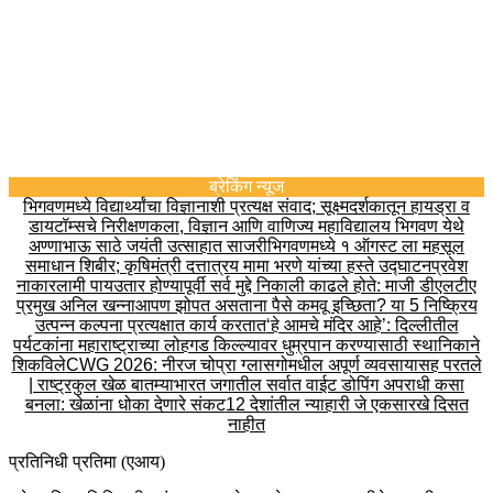
ब्रेकिंग न्यूज
भिगवणमध्ये विद्यार्थ्यांचा विज्ञानाशी प्रत्यक्ष संवाद; सूक्ष्मदर्शकातून हायड्रा व
डायटॉम्सचे निरीक्षण
कला, विज्ञान आणि वाणिज्य महाविद्यालय भिगवण येथे
अण्णाभाऊ साठे जयंती उत्साहात साजरी
भिगवणमध्ये १ ऑगस्ट ला महसूल
समाधान शिबीर; कृषिमंत्री दत्तात्रय मामा भरणे यांच्या हस्ते उद्घाटन
प्रवेश
नाकारला
मी पायउतार होण्यापूर्वी सर्व मुद्दे निकाली काढले होते: माजी डीएलटीए
प्रमुख अनिल खन्ना
आपण झोपत असताना पैसे कमवू इच्छिता? या 5 निष्क्रिय
उत्पन्न कल्पना प्रत्यक्षात कार्य करतात
‘हे आमचे मंदिर आहे’: दिल्लीतील
पर्यटकांना महाराष्ट्राच्या लोहगड किल्ल्यावर धुम्रपान करण्यासाठी स्थानिकाने
शिकविले
CWG 2026: नीरज चोप्रा ग्लासगोमधील अपूर्ण व्यवसायासह परतले
| राष्ट्रकुल खेळ बातम्या
भारत जगातील सर्वात वाईट डोपिंग अपराधी कसा
बनला: खेळांना धोका देणारे संकट
12 देशांतील न्याहारी जे एकसारखे दिसत
नाहीत
प्रतिनिधी प्रतिमा (एआय)