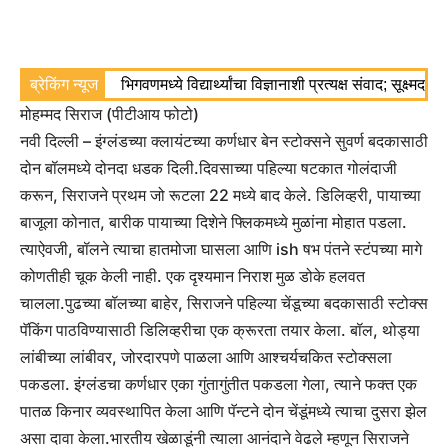
ब्रेकिंग न्यूज
भिगवणमध्ये विद्यार्थ्यांचा विज्ञानाशी प्रत्यक्ष संवाद; सूक्ष्मद
मोहम्मद सिराज (पीटीआय फोटो)
नवी दिल्ली – इंग्लंडच्या क्लायंटच्या कर्णधार बेन स्टोक्सने सुवर्ण बदकासाठी
दोन बॉलमध्ये दोनदा धडक दिली.
दिवसाच्या पहिल्या षटकात गोलंदाजी
करून, सिराजने प्रथम जो रूटला 22 मध्ये बाद केले.
डिलिव्हरी, पायाच्या
बाजूला कोनात, बारीक पायाच्या दिशेने फ्लिकमध्ये मुळांना मोहात पडला.
त्याऐवजी, बॉलने त्याचा हातमोजा घासला आणि ish षभ पंतने स्टंपच्या मागे
कोणतीही चूक केली नाही.
एक दृश्यमान निराश मुळ डोके हलवत
चालला.
पुढच्या बॉलच्या बाहेर, सिराजने पहिल्या चेंडूच्या बदकासाठी स्टोक्स
पॅकिंग पाठविण्यासाठी डिलिव्हरीचा एक क्रूरता तयार केला.
बॉल, थोड्या
लांबीच्या लांबीवर, जोरदारपणे पाळला आणि आश्चर्यचकित स्टोक्सला
पकडला.
इंग्लंडचा कर्णधार एका गुंतागुंतीत पकडला गेला, त्याने फक्त एक
पातळ किनार व्यवस्थापित केला आणि पॅन्टने दोन चेंडूंमध्ये त्याचा दुसरा झेल
असा दावा केला.
भारतीय खेळाडूंनी त्याला आनंदाने वेढले म्हणून सिराजने