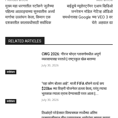
Previous article
Next article
मुख्य महा धरणातील स्टॉकने जुलैच्या
बाईडूचे म्यूसेस्ट्रॅमर एआय व्हिडिओ
पहिल्या आठवड्याच्या सुरुवातीस अर्ध्या
जनरेशन मॉडेल नेटिव्ह ऑडिओ
मार्गाचा उल्लंघन केला, किमान एक
समर्थनासह Google च्या VEO 3 वर
दशकातील कालावधीसाठी सर्वाधिक
घेते: अहवाल द्या
RELATED ARTICLES
CWG 2026: नीरज चोप्रा ग्लासगोमधील अपूर्ण
व्यवसायासह परतले | राष्ट्रकुल खेळ बातम्या
July 30, 2026
मनोरंजन
‘पहा कोण बोलत आहे’: माजी FIFA बॉसने वर्ल्ड कप
$20bn च्या विक्री योजनेवर हल्ला केला, परंतु त्याचा
भूतकाळ त्याला त्रास देण्यासाठी परत आला |...
July 30, 2026
मनोरंजन
लिआंद्रो परेडेसवर विश्वचषक स्पर्धेच्या अंतिम
फसवणुकीबद्दल तीन प्राणघातक आरोपांचा सामना करावा