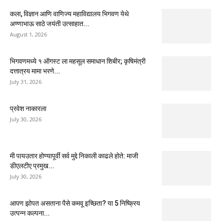
कला, विज्ञान आणि वाणिज्य महाविद्यालय भिगवण येथे
अण्णाभाऊ साठे जयंती उत्साहात...
August 1, 2026
भिगवणमध्ये १ ऑगस्ट ला महसूल समाधान शिबीर; कृषिमंत्री
दत्तात्रय मामा भरणे...
July 31, 2026
प्रवेश नाकारला
July 30, 2026
मी पायउतार होण्यापूर्वी सर्व मुद्दे निकाली काढले होते: माजी
डीएलटीए प्रमुख...
July 30, 2026
आपण झोपत असताना पैसे कमवू इच्छिता? या 5 निष्क्रिय
उत्पन्न कल्पना...