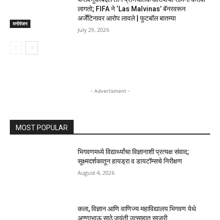
लागतो; FIFA ने ‘Las Malvinas’ बॅनरवरून
अर्जेंटिनावर आरोप लावले | फुटबॉल बातम्या
मनोरंजन
July 29, 2026
- Advertisment -
MOST POPULAR
भिगवणमध्ये विद्यार्थ्यांचा विज्ञानाशी प्रत्यक्ष संवाद;
सूक्ष्मदर्शकातून हायड्रा व डायटॉम्सचे निरीक्षण
August 4, 2026
कला, विज्ञान आणि वाणिज्य महाविद्यालय भिगवण येथे
अण्णाभाऊ साठे जयंती उत्साहात साजरी