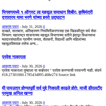
भिगवणमध्ये १ ऑगस्ट ला महसूल समाधान शिबीर; कृषिमंत्री
दत्तात्रय मामा भरणे यांच्या हस्ते उद्घाटन
आकाश पवार
-
July 31, 2026
0
दाखले, सातबारा, अतिक्रमण नियमितीकरणासह एक खिडकीतून सर्व सेवा
भिगवण: महाराष्ट्र शासनाच्या महसूल विभागाच्या वतीने इंदापूर विधानसभा
मतदारसंघातील ग्रामीण जनता, शेतकरी, विद्यार्थी आणि महिलांच्या
महसूलविषयक तसेच अन्य...
प्रवेश नाकारला
आकाश पवार
-
July 30, 2026
0
प्रवेश नाकारला तुम्हाला या सर्व्हरवर " प्रवेश करण्याची परवानगी नाही. संदर्भ
#18.27301060.1785434895.468e274 Source link
मी पायउतार होण्यापूर्वी सर्व मुद्दे निकाली काढले होते: माजी डीएलटीए
प्रमुख अनिल खन्ना
आकाश पवार
-
July 30, 2026
0