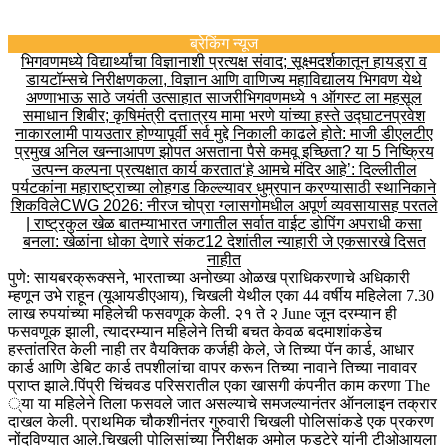
ब्रेकिंग न्यूज
भिगवणमध्ये विद्यार्थ्यांचा विज्ञानाशी प्रत्यक्ष संवाद; सूक्ष्मदर्शकातून हायड्रा व
डायटॉम्सचे निरीक्षण
कला, विज्ञान आणि वाणिज्य महाविद्यालय भिगवण येथे
अण्णाभाऊ साठे जयंती उत्साहात साजरी
भिगवणमध्ये १ ऑगस्ट ला महसूल
समाधान शिबीर; कृषिमंत्री दत्तात्रय मामा भरणे यांच्या हस्ते उद्घाटन
प्रवेश
नाकारला
मी पायउतार होण्यापूर्वी सर्व मुद्दे निकाली काढले होते: माजी डीएलटीए
प्रमुख अनिल खन्ना
आपण झोपत असताना पैसे कमवू इच्छिता? या 5 निष्क्रिय
उत्पन्न कल्पना प्रत्यक्षात कार्य करतात
‘हे आमचे मंदिर आहे’: दिल्लीतील
पर्यटकांना महाराष्ट्राच्या लोहगड किल्ल्यावर धुम्रपान करण्यासाठी स्थानिकाने
शिकविले
CWG 2026: नीरज चोप्रा ग्लासगोमधील अपूर्ण व्यवसायासह परतले
| राष्ट्रकुल खेळ बातम्या
भारत जगातील सर्वात वाईट डोपिंग अपराधी कसा
बनला: खेळांना धोका देणारे संकट
12 देशांतील न्याहारी जे एकसारखे दिसत
नाहीत
पुणे: सायबरक्रूक्सने, भारताच्या अनोख्या ओळख प्राधिकरणाचे अधिकारी
म्हणून उभे राहून (यूआयडीएआय), चिखली येथील एका 44 वर्षीय महिलेला 7.30
लाख रुपयांच्या महिलेची फसवणूक केली.
२१ ते २ June जून दरम्यान ही
फसवणूक झाली, त्यादरम्यान महिलेने तिची बचत केवळ बदमाशांकडेच
हस्तांतरित केली नाही तर वैयक्तिक कर्जही केले, जे तिच्या पॅन कार्ड, आधार
कार्ड आणि डेबिट कार्ड तपशीलांचा वापर करून तिच्या नावाने तिच्या नावावर
प्राप्त झाले.
पिंप्री चिंचवड परिसरातील एका खासगी कंपनीत काम करणा The
्या या महिलेने तिला फसवले जात असल्याचे समजल्यानंतर ऑनलाइन तक्रार
दाखल केली. प्राथमिक चौकशीनंतर गुरुवारी चिखली पोलिसांकडे एक प्रकरण
नोंदविण्यात आले.
चिखली पोलिसांच्या निरीक्षक अमोल फडटेरे यांनी टीओआयला