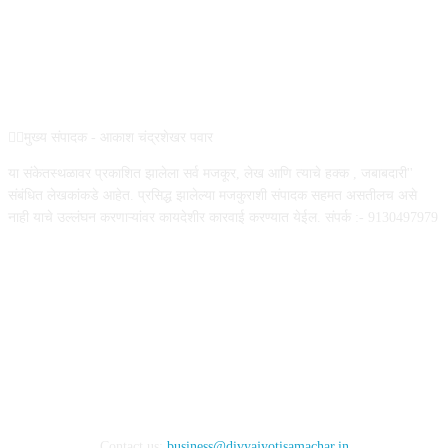
ABOUT US
✍🏻मुख्य संपादक - आकाश चंद्रशेखर पवार
या संकेतस्थळावर प्रकाशित झालेला सर्व मजकूर, लेख आणि त्याचे हक्क , जबाबदारी''
संबंधित लेखकांकडे आहेत. प्रसिद्ध झालेल्या मजकुराशी संपादक सहमत असतीलच असे
नाही याचे उल्लंघन करणाऱ्यांवर कायदेशीर कारवाई करण्यात येईल. संपर्क :- 9130497979
FOLLOW US
Contact us:
business@divyajyotisamachar.in