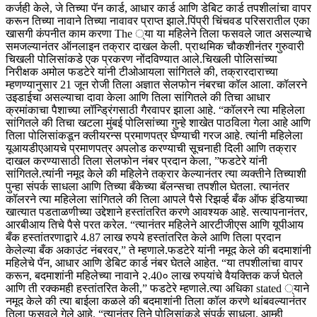
कर्जही केले, जे तिच्या पॅन कार्ड, आधार कार्ड आणि डेबिट कार्ड तपशीलांचा वापर
करून तिच्या नावाने तिच्या नावावर प्राप्त झाले.
पिंप्री चिंचवड परिसरातील एका
खासगी कंपनीत काम करणा The ्या या महिलेने तिला फसवले जात असल्याचे
समजल्यानंतर ऑनलाइन तक्रार दाखल केली. प्राथमिक चौकशीनंतर गुरुवारी
चिखली पोलिसांकडे एक प्रकरण नोंदविण्यात आले.
चिखली पोलिसांच्या
निरीक्षक अमोल फडटेरे यांनी टीओआयला सांगितले की, तक्रारदाराच्या
म्हणण्यानुसार 21 जून रोजी तिला अज्ञात सेलफोन नंबरचा कॉल आला. कॉलरने
उइडाईचा असल्याचा दावा केला आणि तिला सांगितले की तिचा आधार
क्रमांकाचा पैशाच्या लॉन्ड्रिंगसाठी गैरवापर झाला आहे.
“कॉलरने त्या महिलेला
सांगितले की तिचा खटला मुंबई पोलिसांच्या गुन्हे शाखेत पाठविला गेला आहे आणि
तिला पोलिसांकडून क्लीयरन्स प्रमाणपत्र घेण्याची गरज आहे.
त्यांनी महिलेला
यूआयडीएआयचे प्रमाणपत्र अपलोड करण्याची सूचनाही दिली आणि तक्रार
दाखल करण्यासाठी तिला सेलफोन नंबर प्रदान केला, ”फडटेरे यांनी
सांगितले.
त्यांनी नमूद केले की महिलेने तक्रार केल्यानंतर त्या व्यक्तीने तिच्याशी
पुन्हा संपर्क साधला आणि तिच्या बँकेच्या बॅलन्सचा तपशील घेतला. त्यानंतर
कॉलरने त्या महिलेला सांगितले की तिला आपले पैसे रिझर्व्ह बँक ऑफ इंडियाच्या
खात्यात पडताळणीच्या उद्देशाने हस्तांतरित करणे आवश्यक आहे.
सत्यापनानंतर,
आरबीआय तिचे पैसे परत करेल. “त्यानंतर महिलेने आरटीजीएस आणि यूपीआय
बँक हस्तांतरणाद्वारे 4.87 लाख रुपये हस्तांतरित केले आणि तिला प्रदान
केलेल्या बँक अकाउंट नंबरवर,” ते म्हणाले.
फडटेरे यांनी नमूद केले की बदमाशांनी
महिलेचे पॅन, आधार आणि डेबिट कार्ड नंबर घेतले आहेत. “या तपशीलांचा वापर
करून, बदमाशांनी महिलेच्या नावाने २.40० लाख रुपयांचे वैयक्तिक कर्ज घेतले
आणि ती रक्कमही हस्तांतरित केली,” फडटेरे म्हणाले.
त्या अधिका stated ्याने
नमूद केले की त्या बाईला कळले की बदमाशांनी तिला कॉल करणे थांबवल्यानंतर
तिला फसवले गेले आहे. “त्यानंतर तिने पोलिसांकडे संपर्क साधला. आम्ही