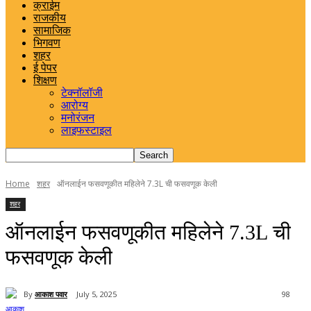
क्राईम
राजकीय
सामाजिक
भिगवण
शहर
ई पेपर
शिक्षण
टेक्नॉलॉजी
आरोग्य
मनोरंजन
लाइफस्टाइल
Home
शहर
ऑनलाईन फसवणूकीत महिलेने 7.3L ची फसवणूक केली
शहर
ऑनलाईन फसवणूकीत महिलेने 7.3L ची
फसवणूक केली
By
आकाश पवार
July 5, 2025
98