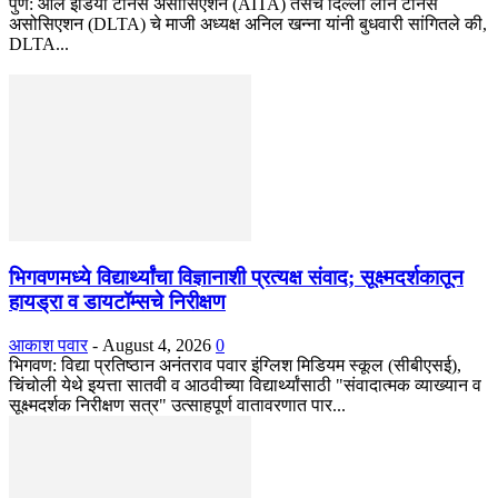
पुणे: ऑल इंडिया टेनिस असोसिएशन (AITA) तसेच दिल्ली लॉन टेनिस
असोसिएशन (DLTA) चे माजी अध्यक्ष अनिल खन्ना यांनी बुधवारी सांगितले की,
DLTA...
भिगवणमध्ये विद्यार्थ्यांचा विज्ञानाशी प्रत्यक्ष संवाद; सूक्ष्मदर्शकातून
हायड्रा व डायटॉम्सचे निरीक्षण
आकाश पवार
-
August 4, 2026
0
भिगवण: विद्या प्रतिष्ठान अनंतराव पवार इंग्लिश मिडियम स्कूल (सीबीएसई),
चिंचोली येथे इयत्ता सातवी व आठवीच्या विद्यार्थ्यांसाठी "संवादात्मक व्याख्यान व
सूक्ष्मदर्शक निरीक्षण सत्र" उत्साहपूर्ण वातावरणात पार...