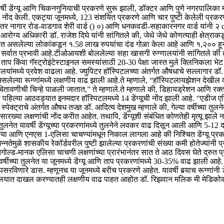
वर्षी डेंग्यू आणि चिकनगुनियाची प्रकरणे सुरू झाली, डॉक्टर आणि पुणे नगरपालिका
ंची नोंद केली. एकट्या जूनमध्ये, 123 संशयित प्रकरणे आणि चार पुष्टी केलेली प
 त्यानंतर नागार रोड-वाडगाव शेरी वार्ड () ०) आणि धनकवडी-सहाकारनगर वार्ड यांनी २
रोग्य अधिकारी डॉ. राजेश दिघे यांनी सांगितले की, जेथे जेथे कोणत्याही क्षेत्राक
न करीत असलेल्या लोकांकडून १.58 लाख रुपयांचा दंड गोळा केला आहे आणि १,२०० 
सर्वात प्रभावी आहे.
टीओआयशी बोललेल्या सहा खासगी रुग्णालयांनी सांगितले की ते 
ताप किंवा गॅस्ट्रोइंटेस्टाइनल समस्यांसाठी 20-30 पेक्षा जास्त मुले क्लिनिकला भे
णालयांमध्ये प्रवेश वाढला आहे. ज्युपिटर हॉस्पिटलच्या अंतर्गत औषधाचे सल्लागार डॉ. 
सलेल्या रूग्णांमध्ये लक्षणीय वाढ झाली आहे.
ते म्हणाले, “हॉस्पिटलायझेशन देखील व
ावणीची चिन्हे पाळली जातात,” ते म्हणाले.
ते म्हणाले की, डिहायड्रेशन आणि रक्तस्
ा पहिल्या आठवड्यात इनमदार हॉस्पिटलमध्ये 14 डेंग्यूची नोंद झाली आहे. “एडीज
्पेक्ट्राचे अंतर्गत औषध तज्ज्ञ डॉ. आदित्य देशमुख म्हणाले की, गेल्या वर्षीच्या तुल
या लक्षणांची नोंद करीत आहेत. तथापि, डेंग्यूशी संबंधित कोणतेही मृत्यू झाले नाही
्या तुलनेत यावर्षी डेंग्यूच्या प्रकरणांमध्ये तुलनेने लवकर वाढ दिसून आली आणि 5-
 आणि एनएस 1-एलिसा चाचण्यांमधून निकाल लागला आहे की निश्चित डेंग्यू प्रकर
िन्नतेमुळे शासकीय रेकॉर्डवरील पुष्टी झालेल्या प्रकरणांची संख्या कमी होते
ज्यांनी 
त
गोल्ड-मानक एलिसा चाचणी लक्षणांच्या प्रारंभानंतर सात ते आठ दिवस घेते
द्रुत 
ा वर्षीच्या तुलनेत या जूनमध्ये डेंग्यू आणि ताप प्रकरणांमध्ये 30-35% वाढ झाली 
 पसरविणारे डास. म्हणूनच या जूनमध्ये बरीच प्रकरणे आहेत. यावर्षी बर्‍याच रूग्णांनी
्णालयात दाखल करण्यातही लक्षणीय वाढ पाहत आहोत
डॉ. रिझवान मलिक मी मेडिकोव