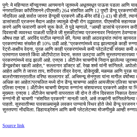
पुणे: मे महिन्यात मॉन्सूनच्या आगमनाने जूनमध्ये अधूनमधून पाऊस पडला आणि या
नगरपालिका कॉर्पोरेशनने (पीएमसी) 264 संशयित आणि 12 पुष्टी डेंग्यू प्रकरणा
नोंदविला आहे.
सर्वात जास्त डेंग्यूची प्रकरणे औंड-बॅनेर वॉर्ड () 43) ची होती,
डासांसाठी प्रजनन मैदान आहेत ज्यामुळे दोन्ही रोग उद्भवतात. पीएमसीचे सहाय्यक आ
करणे आणि फवारणी करणे सुरू केले.
ते पुढे म्हणाले, “आम्ही डासांचे प्रजन
दिवसाची व्यवस्था पाळली पाहिजे जी मुसकीटांच्या प्रजननावर नियंत्रण ठेवण्यास 
औषध तज्ञ डॉ. अरविंद पाटील म्हणाले की, गेल्या काही आठवड्यांत त्यांना व्हायरल 
प्रकरणांच्या संख्येत ही 10% उडी आहे.”
प्रकरणांमध्ये वाढ झाल्यामुळे काही रुग्
रेट्रो-कक्षीय वेदना, पुरळ आणि काही प्रकरणांमध्ये कमी प्लेटलेटची संख्या कमी अ
प्रमाणात घसरते किंवा ओटीपोटात वेदना, सतत उलट्या आणि सुस्तपणासारख्या चेत
प्रकरणांमध्ये वाढ झाली आहे.
एनएस 1 अँटीजेन चाचणीचे निदान झालेल्या जूनच्य
डेंग्यूबरोबर खाली आहेत,” सल्लागार डॉक्टर डॉ. रेखा शर्मा यांनी सांगितले.
अपोलो स
आहेत आणि ते जास्त ताप, शरीरावर तीव्र वेदना, डोकेदुखी, मळमळ आणि पुरळ यासारख्
बालरोगशास्त्रातील वरिष्ठ सल्लागार डॉ. अभिमन्यू सेनगुप्ता यांना मागील वर्षांच
अधिक का आहेत?
प्रचलित मध्ये दोन डेंग्यू चाचण्या आहेत
आयजीएम एलिसा चाचण्या
एलिसा एनएस 1 अँटीजेन चाचणी घेणार्‍या रुग्णांना संशयास्पद प्रकरणे आहेत
या भ
मुख्यतः एनएस 1 अँटीजेन चाचणी वापरतात जी दोन ते तीन दिवसात निकाल देता
रुग्णांनी ही चाचणी “संशयित प्रकरणे” मानली जाते, असे तज्ज्ञांनी सांगितले
गेल्य
पाहतो. सुरुवातीच्या पावसाळ्यामुळे लवकर पाण्याचे स्थिर होते जेथे डेंग्यू प्रजनन
सुस्तपणा नोंदविला.
डिहायड्रेशन आणि कमी प्लेटलेटच्या मोजणीमुळे आम्ही रुग
Source link