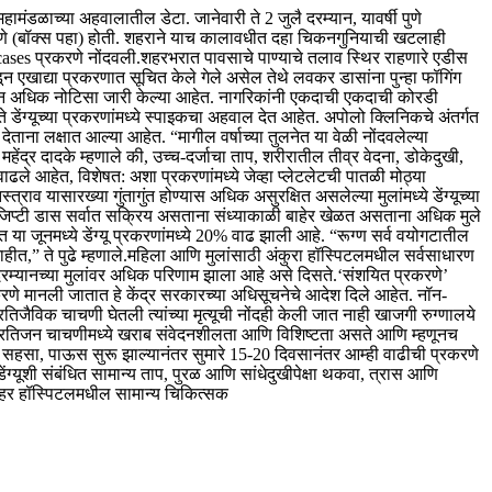
 महामंडळाच्या अहवालातील डेटा.
जानेवारी ते 2 जुलै दरम्यान, यावर्षी पुणे
्रकरणे (बॉक्स पहा) होती. शहराने याच कालावधीत दहा चिकनगुनियाची खटलाही
 cases प्रकरणे नोंदवली.
शहरभरात पावसाचे पाण्याचे तलाव स्थिर राहणारे एडीस
डून एखाद्या प्रकरणात सूचित केले गेले असेल तेथे लवकर डासांना पुन्हा फॉगिंग
हून अधिक नोटिसा जारी केल्या आहेत. नागरिकांनी एकदाची एकदाची कोरडी
डेंग्यूच्या प्रकरणांमध्ये स्पाइकचा अहवाल देत आहेत.
अपोलो क्लिनिकचे अंतर्गत
ट देताना लक्षात आल्या आहेत.
“मागील वर्षाच्या तुलनेत या वेळी नोंदवलेल्या
महेंद्र दादके म्हणाले की, उच्च-दर्जाचा ताप, शरीरातील तीव्र वेदना, डोकेदुखी,
ाढले आहेत, विशेषत: अशा प्रकरणांमध्ये जेव्हा प्लेटलेटची पातळी मोठ्या
त्राव यासारख्या गुंतागुंत होण्यास अधिक असुरक्षित असलेल्या मुलांमध्ये डेंग्यूच्या
 एजिप्टी डास सर्वात सक्रिय असताना संध्याकाळी बाहेर खेळत असताना अधिक मुले
नेत या जूनमध्ये डेंग्यू प्रकरणांमध्ये 20% वाढ झाली आहे.
“रूग्ण सर्व वयोगटातील
त,” ते पुढे म्हणाले.
महिला आणि मुलांसाठी अंकुरा हॉस्पिटलमधील सर्वसाधारण
12 दरम्यानच्या मुलांवर अधिक परिणाम झाला आहे असे दिसते.
‘संशयित प्रकरणे’
णे मानली जातात हे केंद्र सरकारच्या अधिसूचनेचे आदेश दिले आहेत.
नॉन-
प्रतिजैविक चाचणी घेतली त्यांच्या मृत्यूची नोंदही केली जात नाही
खाजगी रुग्णालये
प्रतिजन चाचणीमध्ये खराब संवेदनशीलता आणि विशिष्टता असते आणि म्हणूनच
आहे. सहसा, पाऊस सुरू झाल्यानंतर सुमारे 15-20 दिवसानंतर आम्ही वाढीची प्रकरणे
 डेंग्यूशी संबंधित सामान्य ताप, पुरळ आणि सांधेदुखीपेक्षा थकवा, त्रास आणि
्हर हॉस्पिटलमधील सामान्य चिकित्सक