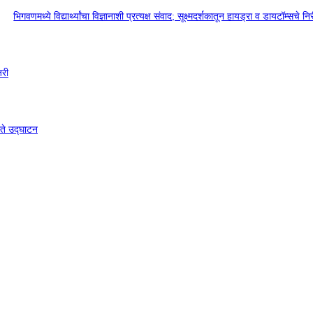
भिगवणमध्ये विद्यार्थ्यांचा विज्ञानाशी प्रत्यक्ष संवाद; सूक्ष्मदर्शकातून हायड्रा व डायटॉम्सचे नि
जरी
्ते उद्घाटन