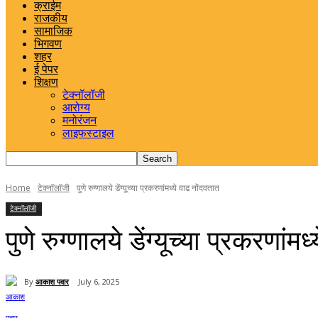
क्राईम
राजकीय
सामाजिक
भिगवण
शहर
ई पेपर
शिक्षण
टेक्नॉलॉजी
आरोग्य
मनोरंजन
लाइफस्टाइल
Home
टेक्नॉलॉजी
पुणे रुग्णालये डेंग्यूच्या प्रकरणांमध्ये वाढ नोंदवतात
टेक्नॉलॉजी
पुणे रुग्णालये डेंग्यूच्या प्रकरणांम
By
आकाश पवार
July 6, 2025