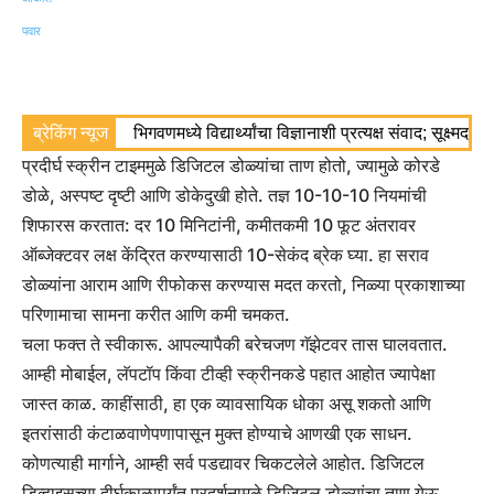
ब्रेकिंग न्यूज
भिगवणमध्ये विद्यार्थ्यांचा विज्ञानाशी प्रत्यक्ष संवाद; सूक्ष्मद
प्रदीर्घ स्क्रीन टाइममुळे डिजिटल डोळ्यांचा ताण होतो, ज्यामुळे कोरडे
डोळे, अस्पष्ट दृष्टी आणि डोकेदुखी होते. तज्ञ 10-10-10 नियमांची
शिफारस करतात: दर 10 मिनिटांनी, कमीतकमी 10 फूट अंतरावर
ऑब्जेक्टवर लक्ष केंद्रित करण्यासाठी 10-सेकंद ब्रेक घ्या. हा सराव
डोळ्यांना आराम आणि रीफोकस करण्यास मदत करतो, निळ्या प्रकाशाच्या
परिणामाचा सामना करीत आणि कमी चमकत.
चला फक्त ते स्वीकारू. आपल्यापैकी बरेचजण गॅझेटवर तास घालवतात.
आम्ही मोबाईल, लॅपटॉप किंवा टीव्ही स्क्रीनकडे पहात आहोत ज्यापेक्षा
जास्त काळ. काहींसाठी, हा एक व्यावसायिक धोका असू शकतो आणि
इतरांसाठी कंटाळवाणेपणापासून मुक्त होण्याचे आणखी एक साधन.
कोणत्याही मार्गाने, आम्ही सर्व पडद्यावर चिकटलेले आहोत. डिजिटल
डिव्हाइसच्या दीर्घकाळापर्यंत प्रदर्शनामुळे डिजिटल डोळ्यांचा ताण येऊ