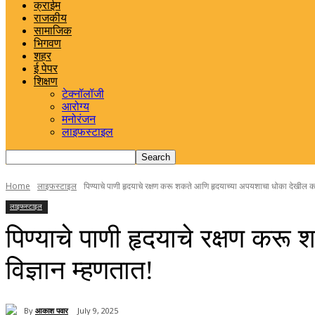
क्राईम
राजकीय
सामाजिक
भिगवण
शहर
ई पेपर
शिक्षण
टेक्नॉलॉजी
आरोग्य
मनोरंजन
लाइफस्टाइल
Home
लाइफस्टाइल
पिण्याचे पाणी हृदयाचे रक्षण करू शकते आणि हृदयाच्या अपयशाचा धोका देखील क
लाइफस्टाइल
पिण्याचे पाणी हृदयाचे रक्षण क
विज्ञान म्हणतात!
By
आकाश पवार
July 9, 2025