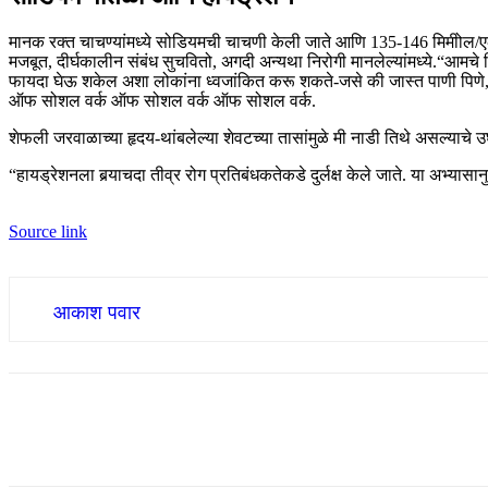
मानक रक्त चाचण्यांमध्ये सोडियमची चाचणी केली जाते आणि 135-146 मिमीोल/एल 
मजबूत, दीर्घकालीन संबंध सुचवितो, अगदी अन्यथा निरोगी मानलेल्यांमध्ये.
“आमचे न
फायदा घेऊ शकेल अशा लोकांना ध्वजांकित करू शकते-जसे की जास्त पाणी पिणे
ऑफ सोशल वर्क ऑफ सोशल वर्क ऑफ सोशल वर्क.
शेफली जरवाळाच्या हृदय-थांबलेल्या शेवटच्या तासांमुळे मी नाडी तिथे असल्याच
“हायड्रेशनला बर्‍याचदा तीव्र रोग प्रतिबंधकतेकडे दुर्लक्ष केले जाते. या अभ्य
Source link
आकाश पवार
Share