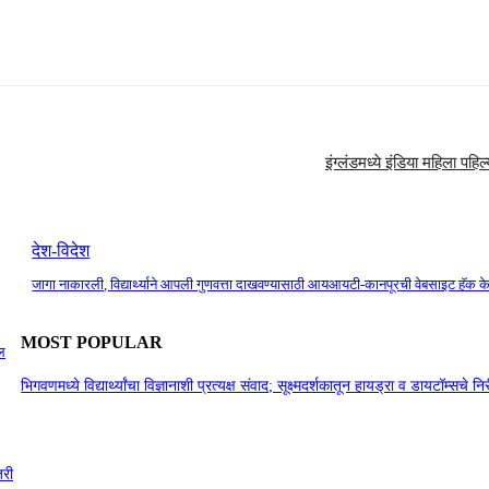
इंग्लंडमध्ये इंडिया महिला पह
देश-विदेश
जागा नाकारली, विद्यार्थ्याने आपली गुणवत्ता दाखवण्यासाठी आयआयटी-कानपूरची वेबसाइट हॅक क
MOST POPULAR
ेल
भिगवणमध्ये विद्यार्थ्यांचा विज्ञानाशी प्रत्यक्ष संवाद; सूक्ष्मदर्शकातून हायड्रा व डायटॉम्सचे नि
जरी