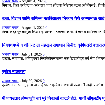
आकाश पवार
-
August 4, 2026
0
भिगवण: विद्या प्रतिष्ठान अनंतराव पवार इंग्लिश मिडियम स्कूल (सीबीएसई), चिंचोली 
कला, विज्ञान आणि वाणिज्य महाविद्यालय भिगवण येथे अण्णाभाऊ साठे
आकाश पवार
-
August 1, 2026
0
भिगवण: इंदापूर तालुका शिक्षण प्रसारक मंडळाच्या कला, विज्ञान व वाणिज्य महा
भिगवणमध्ये १ ऑगस्ट ला महसूल समाधान शिबीर; कृषिमंत्री दत्तात्रय 
आकाश पवार
-
July 31, 2026
0
दाखले, सातबारा, अतिक्रमण नियमितीकरणासह एक खिडकीतून सर्व सेवा भिगवण: महा
प्रवेश नाकारला
आकाश पवार
-
July 30, 2026
0
प्रवेश नाकारला तुम्हाला या सर्व्हरवर " प्रवेश करण्याची परवानगी नाही. सं
मी पायउतार होण्यापूर्वी सर्व मुद्दे निकाली काढले होते: माजी डीएलटीए