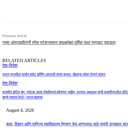
Share
Previous article
नासा अंतराळवीरांनी स्पेस स्टेशनवरून वादळापेक्षा दुर्मिळ लाल स्प्राइट पकडला
RELATED ARTICLES
देश-विदेश
भारत जगातील सर्वात वाईट डोपिंग अपराधी कसा बनला: खेळांना धोका देणारे संकट
देश-विदेश
काश्मीर हॉटेल बूम: पर्यटक आता टॅक्सीमध्ये झोपणार नाहीत, फारुक अब्दुल्ला यांनी काश्मीरमधील हॉट
बूमचे स्वागत केले | भारत बातम्या
August 4, 2026
कला, विज्ञान आणि वाणिज्य महाविद्यालय भिगवण येथे अण्णाभाऊ साठे जयंती उत्साहात सा