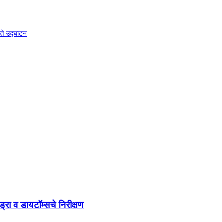
्ते उद्घाटन
हायड्रा व डायटॉम्सचे निरीक्षण