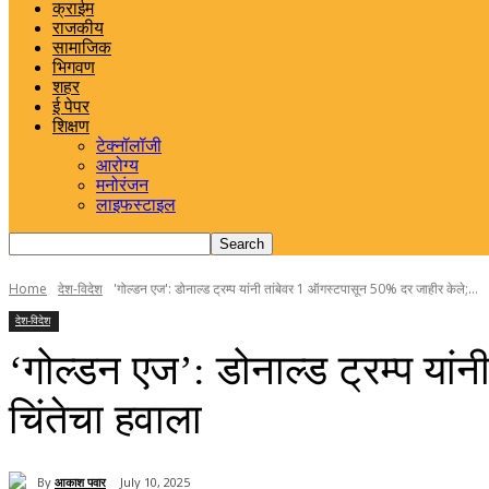
क्राईम
राजकीय
सामाजिक
भिगवण
शहर
ई पेपर
शिक्षण
टेक्नॉलॉजी
आरोग्य
मनोरंजन
लाइफस्टाइल
Home
देश-विदेश
'गोल्डन एज': डोनाल्ड ट्रम्प यांनी तांबेवर 1 ऑगस्टपासून 50% दर जाहीर केले;...
देश-विदेश
‘गोल्डन एज’: डोनाल्ड ट्रम्प यांन
चिंतेचा हवाला
By
आकाश पवार
July 10, 2025