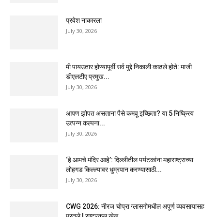
प्रवेश नाकारला
July 30, 2026
मी पायउतार होण्यापूर्वी सर्व मुद्दे निकाली काढले होते: माजी
डीएलटीए प्रमुख...
July 30, 2026
आपण झोपत असताना पैसे कमवू इच्छिता? या 5 निष्क्रिय
उत्पन्न कल्पना...
July 30, 2026
‘हे आमचे मंदिर आहे’: दिल्लीतील पर्यटकांना महाराष्ट्राच्या
लोहगड किल्ल्यावर धुम्रपान करण्यासाठी...
July 30, 2026
CWG 2026: नीरज चोप्रा ग्लासगोमधील अपूर्ण व्यवसायासह
परतले | राष्ट्रकुल खेळ...