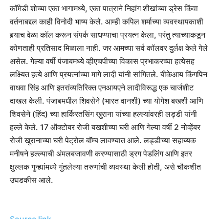
कॉमेडी शोच्या एका भागामध्ये, एका पात्राने निहांग शीखांच्या ड्रेस किंवा
वर्तनाबद्दल काही विनोदी भाष्य केले. आम्ही कपिल शर्माच्या व्यवस्थापकाशी
बर्‍याच वेळा कॉल करून संपर्क साधण्याचा प्रयत्न केला, परंतु त्याच्याकडून
कोणताही प्रतिसाद मिळाला नाही. जर आमच्या सर्व कॉलवर दुर्लक्ष केले गेले
असेल.
गेल्या वर्षी पंजाबमध्ये व्हीएचपीच्या विकास प्रभाकरच्या हत्येसह
लक्ष्यित हत्ये आणि प्रयत्नांच्या मागे लादी यांनी सांगितले. बीकेआय किंगपिन
वाधवा सिंह आणि इतरांव्यतिरिक्त एनआयएने लादीविरूद्ध एक चार्जशीट
दाखल केली.
पंजाबमधील शिवसेने (भारत वानशी) च्या योगेश बखशी आणि
शिवसेने (हिंद) च्या हार्किरतसिंग खुराना यांच्या हल्ल्यांवरही लड्डी यांनी
हल्ले केले. 17 ऑक्टोबर रोजी बखशीच्या घरी आणि गेल्या वर्षी 2 नोव्हेंबर
रोजी खुरानाच्या घरी पेट्रोल बॉम्ब लावण्यात आले. लड्डीच्या सहाय्यक
मनीषने हल्ल्याची अंमलबजावणी करण्यासाठी ड्रग पेडलिंग आणि इतर
क्षुल्लक गुन्ह्यांमध्ये गुंतलेल्या तरुणांची व्यवस्था केली होती, असे चौकशीत
उघडकीस आले.