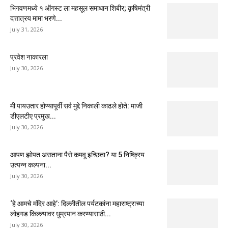
भिगवणमध्ये १ ऑगस्ट ला महसूल समाधान शिबीर; कृषिमंत्री
दत्तात्रय मामा भरणे...
July 31, 2026
प्रवेश नाकारला
July 30, 2026
मी पायउतार होण्यापूर्वी सर्व मुद्दे निकाली काढले होते: माजी
डीएलटीए प्रमुख...
July 30, 2026
आपण झोपत असताना पैसे कमवू इच्छिता? या 5 निष्क्रिय
उत्पन्न कल्पना...
July 30, 2026
‘हे आमचे मंदिर आहे’: दिल्लीतील पर्यटकांना महाराष्ट्राच्या
लोहगड किल्ल्यावर धुम्रपान करण्यासाठी...
July 30, 2026