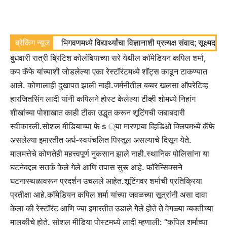
ब्रेकिंग न्यूज
भिगवणमध्ये विद्यार्थ्यांचा विज्ञानाशी प्रत्यक्ष संवाद; सूक्ष्मद
बुधवारी रात्री ब्रिटिश कोलंबियाच्या सरे येथील कॉमेडियन कपिल शर्मा,
कप कॅफे यांच्याशी जोडलेल्या एका रेस्टॉरंटमध्ये शॉट्स काढून टाकण्यात
आले. कोणालाही दुखापत झाली नाही.
जर्मनीतील बब्बर खलसा ऑपरेटिव्ह
हारजितसिंग लादी यांनी कपिलने होस्ट केलेल्या टीव्ही शोमध्ये निहांग
शीखांच्या पोशाखात काही टीका उद्धृत करून शूटिंगची जबाबदारी
स्वीकारली.
सोशल मीडियाच्या फे s ्या मारणार्‍या व्हिडिओ क्लिपमध्ये कॅफे
असलेल्या इमारतीत अर्ध-स्वयंचलित पिस्तूल असल्याचे दिसून येते.
मालमत्तेचे कोणतेही महत्त्वपूर्ण नुकसान झाले नाही.
स्थानिक पोलिसांना या
घटनेबद्दल सतर्क केले गेले आणि तपास सुरू आहे. फॉरेन्सिक्सने
घटनास्थळावरून प्रदर्शन उचलले आहेत.
शूटिंगवर शर्माची प्रतिक्रिया
प्रतीक्षा आहे.
कॉमेडियन कपिल शर्मा यांच्या जवळच्या सूत्रांनी असा दावा
केला की रेस्टॉरंट आणि ज्या इमारतीत उडाले गेले होते ते वेगळ्या व्यक्तीच्या
मालकीचे होते.
सोशल मीडिया पोस्टमध्ये लादी म्हणाली: “कपिल शर्माच्या