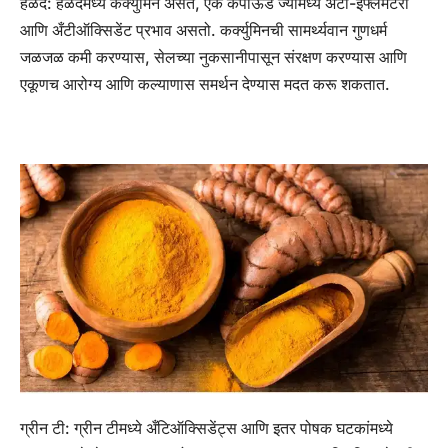
हळद:
हळदमध्ये कर्क्युमिन असते, एक कंपाऊंड ज्यामध्ये अँटी-इंफ्लेमेटरी
आणि अँटीऑक्सिडेंट प्रभाव असतो. कर्क्युमिनची सामर्थ्यवान गुणधर्म
जळजळ कमी करण्यास, सेलच्या नुकसानीपासून संरक्षण करण्यास आणि
एकूणच आरोग्य आणि कल्याणास समर्थन देण्यास मदत करू शकतात.
ग्रीन टी:
ग्रीन टीमध्ये अँटिऑक्सिडेंट्स आणि इतर पोषक घटकांमध्ये