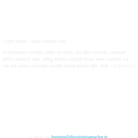
ABOUT US
✍🏻मुख्य संपादक - आकाश चंद्रशेखर पवार
या संकेतस्थळावर प्रकाशित झालेला सर्व मजकूर, लेख आणि त्याचे हक्क , जबाबदारी''
संबंधित लेखकांकडे आहेत. प्रसिद्ध झालेल्या मजकुराशी संपादक सहमत असतीलच असे
नाही याचे उल्लंघन करणाऱ्यांवर कायदेशीर कारवाई करण्यात येईल. संपर्क :- 9130497979
FOLLOW US
Contact us:
business@divyajyotisamachar.in