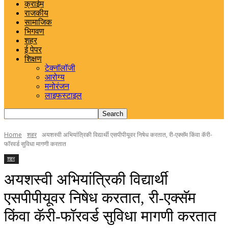
क्राईम
राजकीय
सामाजिक
भिगवण
शहर
ई पेपर
शिक्षण
टेक्नॉलॉजी
आरोग्य
मनोरंजन
लाइफस्टाइल
Home
शहर
अयशस्वी अभियांत्रिकी विद्यार्थी एसपीपीयूवर निषेध करतात, री-एक्सॅम किंवा कॅरी-
फॉरवर्ड सुविधा मागणी करतात
शहर
अयशस्वी अभियांत्रिकी विद्यार्थी
एसपीपीयूवर निषेध करतात, री-एक्सॅम
किंवा कॅरी-फॉरवर्ड सुविधा मागणी करतात