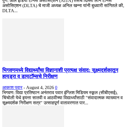
पुणे: ऑल इंडिया टेनिस असोसिएशन (AITA) तसेच दिल्ली लॉन टेनिस
असोसिएशन (DLTA) चे माजी अध्यक्ष अनिल खन्ना यांनी बुधवारी सांगितले की,
DLTA...
भिगवणमध्ये विद्यार्थ्यांचा विज्ञानाशी प्रत्यक्ष संवाद; सूक्ष्मदर्शकातून
हायड्रा व डायटॉम्सचे निरीक्षण
आकाश पवार
-
August 4, 2026
0
भिगवण: विद्या प्रतिष्ठान अनंतराव पवार इंग्लिश मिडियम स्कूल (सीबीएसई),
चिंचोली येथे इयत्ता सातवी व आठवीच्या विद्यार्थ्यांसाठी "संवादात्मक व्याख्यान व
सूक्ष्मदर्शक निरीक्षण सत्र" उत्साहपूर्ण वातावरणात पार...