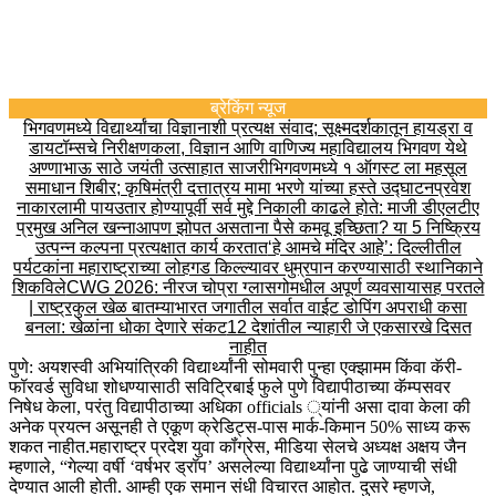
ब्रेकिंग न्यूज
भिगवणमध्ये विद्यार्थ्यांचा विज्ञानाशी प्रत्यक्ष संवाद; सूक्ष्मदर्शकातून हायड्रा व
डायटॉम्सचे निरीक्षण
कला, विज्ञान आणि वाणिज्य महाविद्यालय भिगवण येथे
अण्णाभाऊ साठे जयंती उत्साहात साजरी
भिगवणमध्ये १ ऑगस्ट ला महसूल
समाधान शिबीर; कृषिमंत्री दत्तात्रय मामा भरणे यांच्या हस्ते उद्घाटन
प्रवेश
नाकारला
मी पायउतार होण्यापूर्वी सर्व मुद्दे निकाली काढले होते: माजी डीएलटीए
प्रमुख अनिल खन्ना
आपण झोपत असताना पैसे कमवू इच्छिता? या 5 निष्क्रिय
उत्पन्न कल्पना प्रत्यक्षात कार्य करतात
‘हे आमचे मंदिर आहे’: दिल्लीतील
पर्यटकांना महाराष्ट्राच्या लोहगड किल्ल्यावर धुम्रपान करण्यासाठी स्थानिकाने
शिकविले
CWG 2026: नीरज चोप्रा ग्लासगोमधील अपूर्ण व्यवसायासह परतले
| राष्ट्रकुल खेळ बातम्या
भारत जगातील सर्वात वाईट डोपिंग अपराधी कसा
बनला: खेळांना धोका देणारे संकट
12 देशांतील न्याहारी जे एकसारखे दिसत
नाहीत
पुणे: अयशस्वी अभियांत्रिकी विद्यार्थ्यांनी सोमवारी पुन्हा एक्झामम किंवा कॅरी-
फॉरवर्ड सुविधा शोधण्यासाठी सविट्रिबाई फुले पुणे विद्यापीठाच्या कॅम्पसवर
निषेध केला, परंतु विद्यापीठाच्या अधिका officials ्यांनी असा दावा केला की
अनेक प्रयत्न असूनही ते एकूण क्रेडिट्स-पास मार्क-किमान 50% साध्य करू
शकत नाहीत.
महाराष्ट्र प्रदेश युवा कॉंग्रेस, मीडिया सेलचे अध्यक्ष अक्षय जैन
म्हणाले, “गेल्या वर्षी ‘वर्षभर ड्रॉप’ असलेल्या विद्यार्थ्यांना पुढे जाण्याची संधी
देण्यात आली होती. आम्ही एक समान संधी विचारत आहोत. दुसरे म्हणजे,