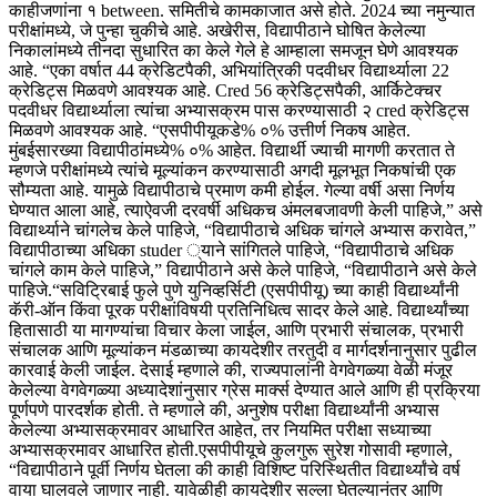
काहीजणांना १ between. समितीचे कामकाजात असे होते. 2024 च्या नमुन्यात
परीक्षांमध्ये, जे पुन्हा चुकीचे आहे.
अखेरीस, विद्यापीठाने घोषित केलेल्या
निकालांमध्ये तीनदा सुधारित का केले गेले हे आम्हाला समजून घेणे आवश्यक
आहे. “
एका वर्षात 44 क्रेडिटपैकी, अभियांत्रिकी पदवीधर विद्यार्थ्याला 22
क्रेडिट्स मिळवणे आवश्यक आहे. Cred 56 क्रेडिट्सपैकी, आर्किटेक्चर
पदवीधर विद्यार्थ्याला त्यांचा अभ्यासक्रम पास करण्यासाठी २ cred क्रेडिट्स
मिळवणे आवश्यक आहे.
“एसपीपीयूकडे% ०% उत्तीर्ण निकष आहेत.
मुंबईसारख्या विद्यापीठांमध्ये% ०% आहेत. विद्यार्थी ज्याची मागणी करतात ते
म्हणजे परीक्षांमध्ये त्यांचे मूल्यांकन करण्यासाठी अगदी मूलभूत निकषांची एक
सौम्यता आहे. यामुळे विद्यापीठाचे प्रमाण कमी होईल. गेल्या वर्षी असा निर्णय
घेण्यात आला आहे, त्याऐवजी दरवर्षी अधिकच अंमलबजावणी केली पाहिजे,” असे
विद्यार्थ्याने चांगलेच केले पाहिजे, “विद्यापीठाचे अधिक चांगले अभ्यास करावेत,”
विद्यापीठाच्या अधिका studer ्याने सांगितले पाहिजे, “विद्यापीठाचे अधिक
चांगले काम केले पाहिजे,” विद्यापीठाने असे केले पाहिजे, “विद्यापीठाने असे केले
पाहिजे.
“सविट्रिबाई फुले पुणे युनिव्हर्सिटी (एसपीपीयू) च्या काही विद्यार्थ्यांनी
कॅरी-ऑन किंवा पूरक परीक्षांविषयी प्रतिनिधित्व सादर केले आहे. विद्यार्थ्यांच्या
हितासाठी या मागण्यांचा विचार केला जाईल, आणि प्रभारी संचालक, प्रभारी
संचालक आणि मूल्यांकन मंडळाच्या कायदेशीर तरतुदी व मार्गदर्शनानुसार पुढील
कारवाई केली जाईल.
देसाई म्हणाले की, राज्यपालांनी वेगवेगळ्या वेळी मंजूर
केलेल्या वेगवेगळ्या अध्यादेशांनुसार ग्रेस मार्क्स देण्यात आले आणि ही प्रक्रिया
पूर्णपणे पारदर्शक होती. ते म्हणाले की, अनुशेष परीक्षा विद्यार्थ्यांनी अभ्यास
केलेल्या अभ्यासक्रमावर आधारित आहेत, तर नियमित परीक्षा सध्याच्या
अभ्यासक्रमावर आधारित होती.
एसपीपीयूचे कुलगुरू सुरेश गोसावी म्हणाले,
“विद्यापीठाने पूर्वी निर्णय घेतला की काही विशिष्ट परिस्थितीत विद्यार्थ्यांचे वर्ष
वाया घालवले जाणार नाही. यावेळीही कायदेशीर सल्ला घेतल्यानंतर आणि