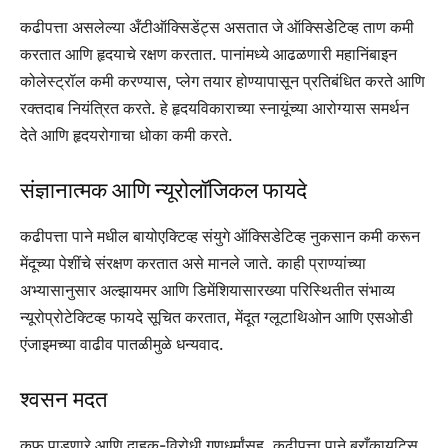
कढीपत्ता असलेल्या अँटीऑक्सिडेंट्स असतात जे ऑक्सिडेटिव्ह ताण कमी
करतात आणि हृदयाचे रक्षण करतात.
पानांमध्ये आढळणारी महानिंबाइन
कोलेस्ट्रॉल कमी करण्यास, प्लेग तयार होण्यापासून प्रतिबंधित करते आणि
रक्तदाब नियंत्रित करते. हे हृदयविकाराच्या स्नायूंच्या आरोग्यास समर्थन
देते आणि हृदयरोगाचा धोका कमी करते.
संज्ञानात्मक आणि न्यूरोलॉजिकल फायदे
कढीपत्ता पाने मधील बायोएक्टिव्ह संयुगे ऑक्सिडेटिव्ह नुकसान कमी करून
मेंदूच्या पेशींचे संरक्षण करतात असे मानले जाते. काही प्राण्यांच्या
अभ्यासानुसार अल्झायमर आणि डिमेंशियासारख्या परिस्थितीत संभाव्य
न्यूरोप्रोटेक्टिव्ह फायदे सूचित करतात, मेंदूत ग्लूटाथिओन आणि एसओडी
एंजाइमच्या वाढीव पातळीमुळे धन्यवाद.
श्वसन मदत
कफ पाडणारे आणि दाहक-विरोधी गुणधर्मांसह, कढीपत्ता पाने ब्राँकायटिस,