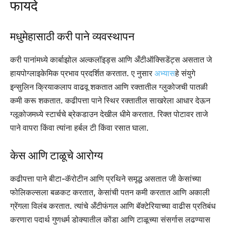
फायदे
मधुमेहासाठी करी पाने
व्यवस्थापन
करी पानांमध्ये कार्बाझोल अल्कलॉइड्स आणि अँटीऑक्सिडेंट्स असतात जे
हायपोग्लाइकेमिक प्रभाव प्रदर्शित करतात. ए नुसार
अभ्यास
हे संयुगे
इन्सुलिन क्रियाकलाप वाढवू शकतात आणि रक्तातील ग्लुकोजची पातळी
कमी करू शकतात. कढीपत्ता पाने स्थिर रक्तातील साखरेला आधार देऊन
ग्लूकोजमध्ये स्टार्चचे ब्रेकडाउन देखील धीमे करतात. रिक्त पोटावर ताजे
पाने वापरा किंवा त्यांना हर्बल टी किंवा रसात घाला.
केस आणि टाळूचे आरोग्य
कढीपत्ता पाने बीटा-कॅरोटीन आणि प्रथिने समृद्ध असतात जी केसांच्या
फोलिकल्सला बळकट करतात, केसांची पतन कमी करतात आणि अकाली
ग्रेंगला विलंब करतात.
त्यांचे अँटीफंगल आणि बॅक्टेरियाच्या वाढीस प्रतिबंध
करणारा पदार्थ गुणधर्म डोक्यातील कोंडा आणि टाळूच्या संसर्गास लढण्यास