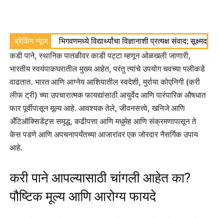
ब्रेकिंग न्यूज
भिगवणमध्ये विद्यार्थ्यांचा विज्ञानाशी प्रत्यक्ष संवाद; सूक्ष्मद
कडी पाने, स्थानिक पातळीवर काडी पट्टा म्हणून ओळखली जाणारी,
भारतीय स्वयंपाकघरातील मुख्य आहेत, परंतु त्यांचे उपयोग चवच्या पलीकडे
वाढतात. भारत आणि आग्नेय आशियातील स्वदेशी, मुर्राया कोएनिगी (करी
लीफ ट्री) च्या उपचारात्मक फायद्यांसाठी आयुर्वेद आणि पारंपारिक औषधात
फार पूर्वीपासून मूल्य आहे.
आवश्यक तेले, जीवनसत्त्वे, खनिजे आणि
अँटिऑक्सिडेंट्स समृद्ध, कढीपत्ता आणि मधुमेह आणि संक्रमणापासून ते
केस पडणे आणि अपचनापर्यंतच्या आजारांवर एक जोरदार नैसर्गिक उपाय
आहे.
करी पाने आपल्यासाठी चांगली आहेत का?
पौष्टिक मूल्य आणि आरोग्य फायदे