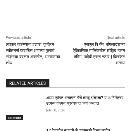
Previous article
Next article
लवकर तारुण्याचा इशारा: कृत्रिम
एसएल वि बॅन: बांगलादेशच्या
स्वीटनर्स कदाचित आपल्या मुलाचे
ऐतिहासिक मालिकेतील टांझिद हसन
संप्रेरक बदलत असतील, अभ्यासाचा
तमिम, माहेदी हसन स्टार | क्रिकेट
शोध
बातम्या
RELATED ARTICLES
आपण झोपत असताना पैसे कमवू इच्छिता? या 5 निष्क्रिय
उत्पन्न कल्पना प्रत्यक्षात कार्य करतात
July 30, 2026
लाइफस्टाइल
12 देशांतील न्याहारी जे एकसारखे दिसत नाहीत