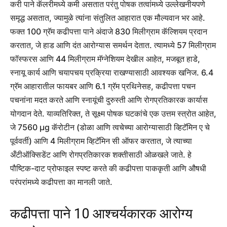
करी पाने कॅलरीमध्ये कमी असतात परंतु पोषक तत्वांमध्ये उल्लेखनीयपणे
समृद्ध असतात, ज्यामुळे त्यांना संतुलित आहारात एक मौल्यवान भर आहे.
फक्त 100 ग्रॅम कढीपत्ता पाने अंदाजे 830 मिलीग्राम कॅल्शियम प्रदान
करतात, जे हाड आणि दंत आरोग्यास समर्थन देतात. त्यामध्ये 57 मिलीग्राम
फॉस्फरस आणि 44 मिलीग्राम मॅग्नेशियम देखील आहेत, मजबूत हाडे,
स्नायू कार्य आणि चयापचय प्रक्रिया राखण्यासाठी आवश्यक खनिज.
6.4
ग्रॅम आहारातील फायबर आणि 6.1 ग्रॅम प्रथिनेसह, कढीपत्ता पचन
पचनांना मदत करते आणि स्नायूंची दुरुस्ती आणि रोगप्रतिकारक कार्यास
योगदान देते.
याव्यतिरिक्त, ते सूक्ष्म पोषक घटकांचे एक उत्तम स्त्रोत आहेत,
जे 7560 µg कॅरोटीन (डोळा आणि त्वचेच्या आरोग्यासाठी व्हिटॅमिन ए चे
पूर्ववर्ती) आणि 4 मिलीग्राम व्हिटॅमिन सी ऑफर करतात, जे त्याच्या
अँटीऑक्सिडेंट आणि रोगप्रतिकारक शक्तीसाठी ओळखले जाते. हे
पौष्टिक-दाट प्रोफाइल स्पष्ट करते की कढीपत्ता पाककृती आणि औषधी
परंपरांमध्ये कढीपत्ता का मानली जाते.
कढीपत्ता पाने 10 आश्चर्यकारक आरोग्य