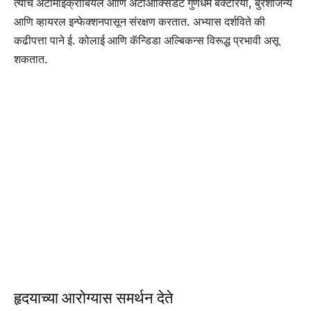
त्यांचे अँटीमाइक्रोबियल आणि अँटीऑक्सिडेंट गुणधर्म बॅक्टेरिया, बुरशीजन्य
आणि व्हायरल इन्फेक्शनपासून संरक्षण करतात. अभ्यास दर्शविते की
कढीपत्ता पाने ई. कोलाई आणि कॅन्डिडा अल्बिकन्स विरूद्ध प्रभावी असू
शकतात.
हृदयाच्या आरोग्यास समर्थन देते