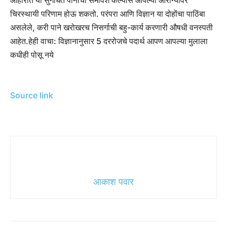
आहारात या सुगंधित पानांचा समावेश केल्यास आपल्या आरोग्यावर
चिरस्थायी परिणाम होऊ शकतो. परंपरा आणि विज्ञान या दोहोंचा पाठिंबा
असलेले, करी पाने खरोखरच निसर्गाची बहु-कार्य करणारी औषधी वनस्पती
आहेत.
हेही वाचा:
विज्ञानानुसार 5 दररोजचे पदार्थ आपण आपल्या मुलाला
कधीही पोसू नये
Source link
आकाश पवार