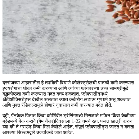
दररोजच्या आहारातील हे तपकिरी बियाणे कोलेस्ट्रॉलची पातळी कमी करण्यास,
हृदयरोगाचा धोका कमी करण्यास आणि त्यांच्या फायबरच्या उच्च सामग्रीमुळे
बद्धकोष्ठता कमी करण्यास मदत करू शकतात. फ्लेक्ससीडमध्ये
अँटीऑक्सिडेंट्स देखील असतात ज्यात कर्करोग-लढाऊ गुणधर्म असू शकतात
आणि मुक्त रॅडिकल्समुळे होणारे नुकसान कमी करण्यात मदत होते.
दही, पॅनकेक पिठात किंवा कोशिंबीर ड्रेसिंगमध्ये मिसळा
ते मफिन किंवा केळीच्या
ब्रेडमध्ये बेक करावे (गेम चेंजर)
दिवसाला 1-22 चमचे रहा. फक्त खात्री करुन
घ्या की ते ग्राउंड किंवा मिल केलेले आहेत, संपूर्ण फ्लेक्ससीड्स जास्त न करता
आपल्या सिस्टमद्वारे उजवीकडे जात आहेत.