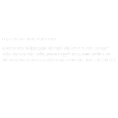
ABOUT US
✍🏻मुख्य संपादक - आकाश चंद्रशेखर पवार
या संकेतस्थळावर प्रकाशित झालेला सर्व मजकूर, लेख आणि त्याचे हक्क , जबाबदारी''
संबंधित लेखकांकडे आहेत. प्रसिद्ध झालेल्या मजकुराशी संपादक सहमत असतीलच असे
नाही याचे उल्लंघन करणाऱ्यांवर कायदेशीर कारवाई करण्यात येईल. संपर्क :- 9130497979
FOLLOW US