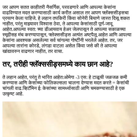
जर आपण सतत काहीतरी नैसर्गिक, परवडणारे आणि आपल्या केसांना
वाढविण्यात मदत करण्यासाठी कार्य करीत असाल तर आपण फ्लॅक्ससीड्सचा
प्रयत्न केला पाहिजे. हे लहान तपकिरी किंवा सोनेरी बियाणे जास्त दिसू शकत
नाहीत, परंतु माझ्यावर विश्वास ठेवा, ते आपल्या केसांसाठी पूर्ण-जादू
आहेत.
आपल्या स्वत: च्या डीआयवाय हेअर जेलपासून ते आपल्या सकाळच्या
स्मूदीसह मंच करण्यापासून, फ्लेक्ससीड्स अत्यंत अष्टपैलू आहेत आणि आपल्या
केसांना आवश्यक असलेल्या सर्व चांगल्या गोष्टींनी भरलेले आहेत. तर, जर
आपल्या तारांना कोरडे, लंगडा वाटला असेल किंवा जसे की ते आपल्या
खांद्यावरुन वाढणार नाहीत, तर वाचा.
तर, तरीही फ्लॅक्ससीड्समध्ये काय छान आहे?
ते लहान आहेत, परंतु ते भारित आहेत:
ओमेगा -3 एस: हे टाळूची जळजळ कमी
करण्यास आणि केसांच्या फोलिकल्सला चालना देण्यास मदत करते = केसांची
चांगली वाढ.
व्हिटॅमिन ई: केसांच्या सामर्थ्यासाठी आणि चमकण्यासाठी हे एक
उत्कृष्ट आहे.