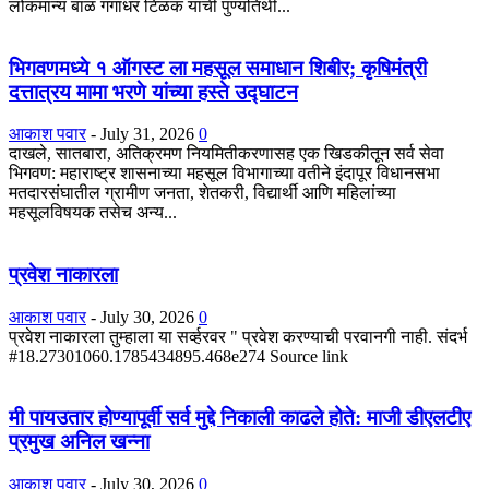
लोकमान्य बाळ गंगाधर टिळक यांची पुण्यतिथी...
भिगवणमध्ये १ ऑगस्ट ला महसूल समाधान शिबीर; कृषिमंत्री
दत्तात्रय मामा भरणे यांच्या हस्ते उद्घाटन
आकाश पवार
-
July 31, 2026
0
दाखले, सातबारा, अतिक्रमण नियमितीकरणासह एक खिडकीतून सर्व सेवा
भिगवण: महाराष्ट्र शासनाच्या महसूल विभागाच्या वतीने इंदापूर विधानसभा
मतदारसंघातील ग्रामीण जनता, शेतकरी, विद्यार्थी आणि महिलांच्या
महसूलविषयक तसेच अन्य...
प्रवेश नाकारला
आकाश पवार
-
July 30, 2026
0
प्रवेश नाकारला तुम्हाला या सर्व्हरवर " प्रवेश करण्याची परवानगी नाही. संदर्भ
#18.27301060.1785434895.468e274 Source link
मी पायउतार होण्यापूर्वी सर्व मुद्दे निकाली काढले होते: माजी डीएलटीए
प्रमुख अनिल खन्ना
आकाश पवार
-
July 30, 2026
0