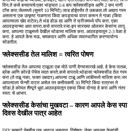
विन.
ते कसे बनवायचे:
एका भांड्यात 1/4 कप फ्लॅक्ससीड्स आणि 2 कप पाणी
टॉस करा.
जेलमध्ये (सुमारे 10 मिनिटे) जाड होईपर्यंत ते उकळवा.
तो अद्याप गरम
असताना एक उत्कृष्ट गाळणारा किंवा कपड्याचा वापर करून ते गाळा (किंवा
आपल्याला खेद वाटेल).
ते थंड होऊ द्या आणि ते फ्रीजमध्ये पॉप करा. एका
आठवड्याच्या आत वापरा.
कसे वापरावे:
रजा-इन सारख्या ओलसर केसांना लागू
करा, आपल्या टाळूमध्ये देखील थोडासा मालिश करा. आठवड्यातून 2-3 वेळा हे
करा. हे आपले केस मऊ, चमकदार आणि अधिक व्यवस्थापित करण्यायोग्य
सोडतील.
फ्लेक्ससीड तेल मालिश = त्वरित पोषण
फ्लेक्ससीड तेल आपल्या टाळूला एक मोठे पाणी देण्यासारखे आहे. हे केस पातळ,
ब्रेक आणि कोरडे पॅचेस मदत करते.
कसे वापरावे:
थोडासा फ्लेक्ससीड तेल गरम
करा (ते तळू नका, फक्त उबदार).
आपल्या टाळू आणि लांबीमध्ये मालिश करा.
जर
आपल्याला फॅन्सी वाटत असेल तर कमीतकमी 30 मिनिटे किंवा रात्रभर ते
सोडा.
हे कोमल शैम्पूने धुवा.
आठवड्यातून एकदा किंवा दोनदा हे करा आणि नंतर
स्वत: चे आभार.
फ्लेक्ससीड केसांचा मुखवटा – कारण आपले केस स्पा
दिवस देखील पात्र आहेत
DIY मुखवटे नेहमीच एक आवाज असतात, विशेषत: जेव्हा आपल्या केसांची