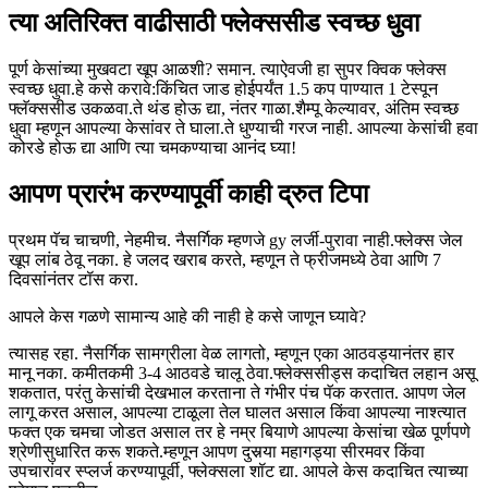
त्या अतिरिक्त वाढीसाठी फ्लेक्ससीड स्वच्छ धुवा
पूर्ण केसांच्या मुखवटा खूप आळशी? समान. त्याऐवजी हा सुपर क्विक फ्लेक्स
स्वच्छ धुवा.
हे कसे करावे:
किंचित जाड होईपर्यंत 1.5 कप पाण्यात 1 टेस्पून
फ्लॅक्ससीड उकळवा.
ते थंड होऊ द्या, नंतर गाळा.
शैम्पू केल्यावर, अंतिम स्वच्छ
धुवा म्हणून आपल्या केसांवर ते घाला.
ते धुण्याची गरज नाही. आपल्या केसांची हवा
कोरडे होऊ द्या आणि त्या चमकण्याचा आनंद घ्या!
आपण प्रारंभ करण्यापूर्वी काही द्रुत टिपा
प्रथम पॅच चाचणी, नेहमीच. नैसर्गिक म्हणजे gy लर्जी-पुरावा नाही.
फ्लेक्स जेल
खूप लांब ठेवू नका. हे जलद खराब करते, म्हणून ते फ्रीजमध्ये ठेवा आणि 7
दिवसांनंतर टॉस करा.
आपले केस गळणे सामान्य आहे की नाही हे कसे जाणून घ्यावे?
त्यासह रहा. नैसर्गिक सामग्रीला वेळ लागतो, म्हणून एका आठवड्यानंतर हार
मानू नका. कमीतकमी 3-4 आठवडे चालू ठेवा.
फ्लेक्ससीड्स कदाचित लहान असू
शकतात, परंतु केसांची देखभाल करताना ते गंभीर पंच पॅक करतात. आपण जेल
लागू करत असाल, आपल्या टाळूला तेल घालत असाल किंवा आपल्या नाश्त्यात
फक्त एक चमचा जोडत असाल तर हे नम्र बियाणे आपल्या केसांचा खेळ पूर्णपणे
श्रेणीसुधारित करू शकते.
म्हणून आपण दुसर्‍या महागड्या सीरमवर किंवा
उपचारांवर स्प्लर्ज करण्यापूर्वी, फ्लेक्सला शॉट द्या. आपले केस कदाचित त्याच्या