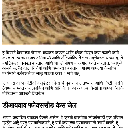
हे बियाणे केसांच्या रोमांना बळकट करून आणि ब्रेक रोखून केस गळती कमी
करतात. त्यांच्या उच्च ओमेगा -3 आणि अँटिऑक्सिडेंट सामग्रीबद्दल धन्यवाद, ते
क्यूटिकल्स मजबूत करतात आणि चांगले पोषण करण्यात मदत करतात, ज्यामुळे
आमचे स्ट्रँड दाट, निरोगी आणि चमकदार बनतात. आपण आपल्या केसांच्या
पथ्येमध्ये फ्लॅक्ससीड जोडू शकता अशा 4 मार्ग पाहू.
लिग्नन्स आणि अँटीऑक्सिडेंट्स: केसांचे नुकसान लढण्यास आणि गोष्टी निरोगी
ठेवण्यास मदत करा.
प्रथिने आणि खनिजे: कारण आपल्या केसांना आपण जितके
पौष्टिकता आवडते तितकेच.
डीआयवाय फ्लेक्ससीड केस जेल
आपण कदाचित याबद्दल ऐकले असेल, हे कुरळे केसांच्या लोकांसाठी एक पवित्र
ग्रेईल आहे परंतु प्रामाणिकपणे, हे सर्व केसांच्या प्रकारांसाठी कार्य करते. हे
केसांच्या वाढीची व्याख्या, हायड्रेट आणि प्रोत्साहित करण्यात मदत करते. विन-