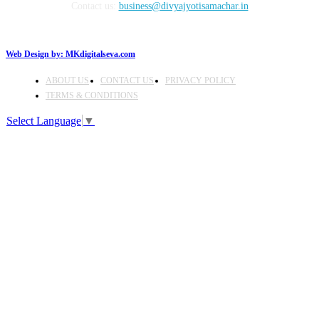
Contact us:
business@divyajyotisamachar.in
Web Design by:
MKdigitalseva.com
ABOUT US
CONTACT US
PRIVACY POLICY
TERMS & CONDITIONS
Select Language
▼