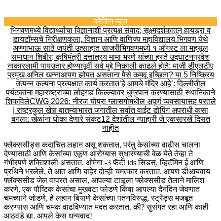
ब्रेकिंग न्यूज
भिगवणमध्ये विद्यार्थ्यांचा विज्ञानाशी प्रत्यक्ष संवाद; सूक्ष्मदर्शकातून हायड्रा व
डायटॉम्सचे निरीक्षण
कला, विज्ञान आणि वाणिज्य महाविद्यालय भिगवण येथे
अण्णाभाऊ साठे जयंती उत्साहात साजरी
भिगवणमध्ये १ ऑगस्ट ला महसूल
समाधान शिबीर; कृषिमंत्री दत्तात्रय मामा भरणे यांच्या हस्ते उद्घाटन
प्रवेश
नाकारला
मी पायउतार होण्यापूर्वी सर्व मुद्दे निकाली काढले होते: माजी डीएलटीए
प्रमुख अनिल खन्ना
आपण झोपत असताना पैसे कमवू इच्छिता? या 5 निष्क्रिय
उत्पन्न कल्पना प्रत्यक्षात कार्य करतात
‘हे आमचे मंदिर आहे’: दिल्लीतील
पर्यटकांना महाराष्ट्राच्या लोहगड किल्ल्यावर धुम्रपान करण्यासाठी स्थानिकाने
शिकविले
CWG 2026: नीरज चोप्रा ग्लासगोमधील अपूर्ण व्यवसायासह परतले
| राष्ट्रकुल खेळ बातम्या
भारत जगातील सर्वात वाईट डोपिंग अपराधी कसा
बनला: खेळांना धोका देणारे संकट
12 देशांतील न्याहारी जे एकसारखे दिसत
नाहीत
फ्लेक्ससीड्स कदाचित लहान असू शकतात, परंतु केसांच्या वाढीस चालना
देण्यासाठी आणि केसांच्या एकूण आरोग्यास सुधारण्याची वेळ येते तेव्हा ते
गंभीरपणे शक्तिशाली असतात. ओमेगा -3 फॅटी ids सिडस्, व्हिटॅमिन ई आणि
प्रथिने भरलेले, ते आत आणि बाहेर दोन्ही चमत्कार करतात. आपण डीआयवाय
फ्लॅक्ससीड जेल वापरत असाल, आपल्या टाळूला फ्लेक्ससीड तेलाने मालिश
करणे, एक पौष्टिक केसांचा मुखवटा फोडणे किंवा आपल्या दैनंदिन जेवणात
चमच्याने जोडणे, हे लहान बियाणे केसांच्या पतनविरूद्ध, स्ट्रँड्स मजबूत
करण्यास आणि चमक वाढविण्यात मदत करतात. की? सुसंगत रहा आणि काही
आठवडे द्या. आपले केस धन्यवाद!