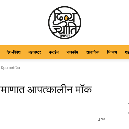
देश-विदेश
महाराष्ट्र
क्राईम
राजकीय
सामाजिक
भिगवण
श
DIVYAJYOTI
ॉक ड्रिल आयोजित
 प्रमाणात आपत्कालीन मॉक
SAMACHAR
98