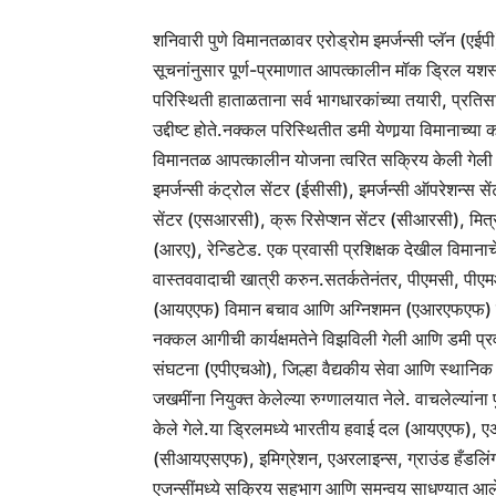
शनिवारी पुणे विमानतळावर एरोड्रोम इमर्जन्सी प्लॅन (ए
सूचनांनुसार पूर्ण-प्रमाणात आपत्कालीन मॉक ड्रिल यश
परिस्थिती हाताळताना सर्व भागधारकांच्या तयारी, प्रतिस
उद्दीष्ट होते.
नक्कल परिस्थितीत डमी येणार्‍या विमानाच्या 
विमानतळ आपत्कालीन योजना त्वरित सक्रिय केली गेली आ
इमर्जन्सी कंट्रोल सेंटर (ईसीसी), इमर्जन्सी ऑपरेशन्स सें
सेंटर (एसआरसी), क्रू रिसेप्शन सेंटर (सीआरसी), मित्
(आरए), रेन्डिटेड.
एक प्रवासी प्रशिक्षक देखील विमानाचे
वास्तववादाची खात्री करुन.
सतर्कतेनंतर, पीएमसी, पी
(आयएएफ) विमान बचाव आणि अग्निशमन (एआरएफएफ) सेवां
नक्कल आगीची कार्यक्षमतेने विझविली गेली आणि डमी प्र
संघटना (एपीएचओ), जिल्हा वैद्यकीय सेवा आणि स्थानिक 
जखमींना नियुक्त केलेल्या रुग्णालयात नेले.
वाचलेल्यांना 
केले गेले.
या ड्रिलमध्ये भारतीय हवाई दल (आयएएफ), एअर
(सीआयएसएफ), इमिग्रेशन, एअरलाइन्स, ग्राउंड हँड
एजन्सींमध्ये सक्रिय सहभाग आणि समन्वय साधण्यात आल