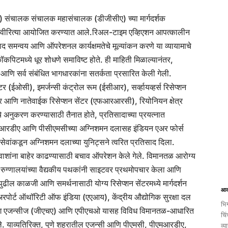
ईपी) संचालक संचालक महासंचालक (डीजीसीए) च्या मार्गदर्शक
स्वीरित्या आयोजित करण्यात आले.
रिअल-टाइम एव्हिएशन आपत्कालीन
ाद समन्वय आणि ऑपरेशनल कार्यक्षमतेचे मूल्यांकन करणे या व्यायामाचे
कॉकपिटमध्ये धूर शोधणे समाविष्ट होते. ही माहिती मिळाल्यानंतर,
णि सर्व संबंधित भागधारकांना सतर्कता प्रसारित केली गेली.
टर (ईओसी), इमर्जन्सी कंट्रोल रूम (ईसीआर), सर्व्हायव्हर्स रिसेप्शन
र आणि नातेवाईक रिसेप्शन सेंटर (एफआरआरसी), रियोनियन क्षेत्र
 अनुकरण करण्यासाठी तैनात होते, प्रतिसादाच्या प्रयत्नात
एमआरडीए आणि पीसीएमसीच्या अग्निशमन दलासह इंडियन एअर फोर्स
कडून अग्निशमन दलाच्या युनिट्सने त्वरित प्रतिसाद दिला.
वाशांना बाहेर काढण्यासाठी बचाव ऑपरेशन केले गेले. विमानतळ आरोग्य
रुग्णालयांच्या वैद्यकीय पथकांनी साइटवर प्रथमोपचार केला आणि
पुढील काळजी आणि समर्थनासाठी योग्य रिसेप्शन सेंटरमध्ये मार्गदर्शन
आक
पोर्ट ऑथॉरिटी ऑफ इंडिया (एएआय), केंद्रीय औद्योगिक सुरक्षा दल
भिग
लिंग एजन्सीज (जीएचए) आणि एपीएचओ यासह विविध विमानतळ-आधारित
चिं
े. याव्यतिरिक्त, पुणे शहरातील एजन्सी आणि पीएमसी, पीएमआरडीए,
व्य