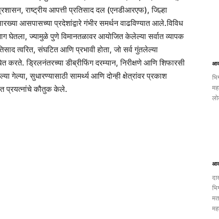
प्रशासन, राष्ट्रीय आपत्ती प्रतिसाद दल (एनडीआरएफ), जिल्हा
रख्या आसपासच्या प्रदेशांद्वारे गंभीर समर्थन वाढविण्यात आले.
विविध
 भाग घेतला, ज्यामुळे पुणे विमानतळावर आयोजित केलेल्या सर्वात व्यापक
िसाद त्वरित, संघटित आणि प्रभावी होता, जो सर्व गुंतलेल्या
ित करते. ड्रिलनंतरच्या डीब्रीफिंग दरम्यान, निरीक्षणे आणि शिफारसी
आक
ल्या गेल्या, सुधारण्यासाठी सामर्थ्य आणि दोन्ही क्षेत्रांवर प्रकाश
भि
मह
 प्रयत्नांचे कौतुक केले.
लो
आक
दा
भि
मत
मह