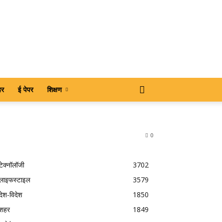
हर
ई पेपर
शिक्षण
0
टेक्नॉलॉजी
3702
लाइफस्टाइल
3579
देश-विदेश
1850
शहर
1849