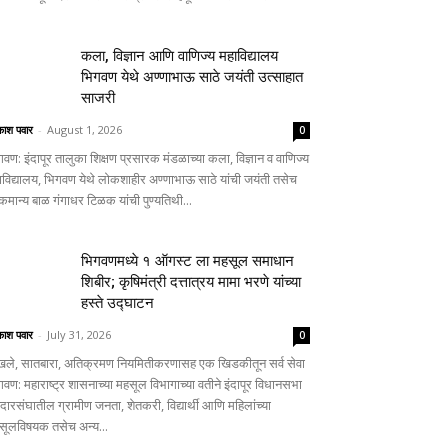
कला, विज्ञान आणि वाणिज्य महाविद्यालय
भिगवण येथे अण्णाभाऊ साठे जयंती उत्साहात
साजरी
ाश पवार
-
August 1, 2026
0
गवण: इंदापूर तालुका शिक्षण प्रसारक मंडळाच्या कला, विज्ञान व वाणिज्य
ाविद्यालय, भिगवण येथे लोकशाहीर अण्णाभाऊ साठे यांची जयंती तसेच
कमान्य बाळ गंगाधर टिळक यांची पुण्यतिथी...
भिगवणमध्ये १ ऑगस्ट ला महसूल समाधान
शिबीर; कृषिमंत्री दत्तात्रय मामा भरणे यांच्या
हस्ते उद्घाटन
ाश पवार
-
July 31, 2026
0
खले, सातबारा, अतिक्रमण नियमितीकरणासह एक खिडकीतून सर्व सेवा
गवण: महाराष्ट्र शासनाच्या महसूल विभागाच्या वतीने इंदापूर विधानसभा
दारसंघातील ग्रामीण जनता, शेतकरी, विद्यार्थी आणि महिलांच्या
सूलविषयक तसेच अन्य...