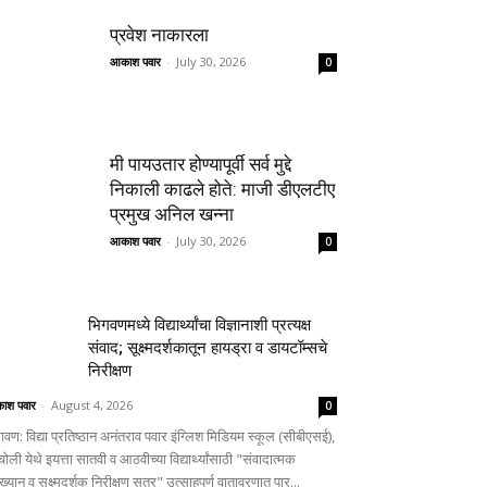
प्रवेश नाकारला
आकाश पवार
-
July 30, 2026
0
मी पायउतार होण्यापूर्वी सर्व मुद्दे
निकाली काढले होते: माजी डीएलटीए
प्रमुख अनिल खन्ना
आकाश पवार
-
July 30, 2026
0
भिगवणमध्ये विद्यार्थ्यांचा विज्ञानाशी प्रत्यक्ष
संवाद; सूक्ष्मदर्शकातून हायड्रा व डायटॉम्सचे
निरीक्षण
ाश पवार
-
August 4, 2026
0
वण: विद्या प्रतिष्ठान अनंतराव पवार इंग्लिश मिडियम स्कूल (सीबीएसई),
चोली येथे इयत्ता सातवी व आठवीच्या विद्यार्थ्यांसाठी "संवादात्मक
ाख्यान व सूक्ष्मदर्शक निरीक्षण सत्र" उत्साहपूर्ण वातावरणात पार...