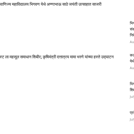
 वाणिज्य महाविद्यालय भिगवण येथे अण्णाभाऊ साठे जयंती उत्साहात साजरी
भिग
संव
निर
Au
कल
ट ला महसूल समाधान शिबीर; कृषिमंत्री दत्तात्रय मामा भरणे यांच्या हस्ते उद्घाटन
ये
Au
भि
शिब
Ju
प्
Ju