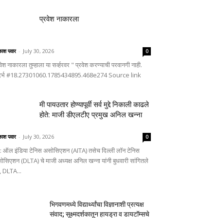
प्रवेश नाकारला
ाश पवार
-
July 30, 2026
0
वेश नाकारला तुम्हाला या सर्व्हरवर " प्रवेश करण्याची परवानगी नाही.
दर्भ #18.27301060.1785434895.468e274 Source link
मी पायउतार होण्यापूर्वी सर्व मुद्दे निकाली काढले
होते: माजी डीएलटीए प्रमुख अनिल खन्ना
ाश पवार
-
July 30, 2026
0
णे: ऑल इंडिया टेनिस असोसिएशन (AITA) तसेच दिल्ली लॉन टेनिस
ोसिएशन (DLTA) चे माजी अध्यक्ष अनिल खन्ना यांनी बुधवारी सांगितले
, DLTA...
भिगवणमध्ये विद्यार्थ्यांचा विज्ञानाशी प्रत्यक्ष
संवाद; सूक्ष्मदर्शकातून हायड्रा व डायटॉम्सचे