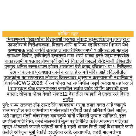
ब्रेकिंग न्यूज
भिगवणमध्ये विद्यार्थ्यांचा विज्ञानाशी प्रत्यक्ष संवाद; सूक्ष्मदर्शकातून हायड्रा व
डायटॉम्सचे निरीक्षण
कला, विज्ञान आणि वाणिज्य महाविद्यालय भिगवण येथे
अण्णाभाऊ साठे जयंती उत्साहात साजरी
भिगवणमध्ये १ ऑगस्ट ला महसूल
समाधान शिबीर; कृषिमंत्री दत्तात्रय मामा भरणे यांच्या हस्ते उद्घाटन
प्रवेश
नाकारला
मी पायउतार होण्यापूर्वी सर्व मुद्दे निकाली काढले होते: माजी डीएलटीए
प्रमुख अनिल खन्ना
आपण झोपत असताना पैसे कमवू इच्छिता? या 5 निष्क्रिय
उत्पन्न कल्पना प्रत्यक्षात कार्य करतात
‘हे आमचे मंदिर आहे’: दिल्लीतील
पर्यटकांना महाराष्ट्राच्या लोहगड किल्ल्यावर धुम्रपान करण्यासाठी स्थानिकाने
शिकविले
CWG 2026: नीरज चोप्रा ग्लासगोमधील अपूर्ण व्यवसायासह परतले
| राष्ट्रकुल खेळ बातम्या
भारत जगातील सर्वात वाईट डोपिंग अपराधी कसा
बनला: खेळांना धोका देणारे संकट
12 देशांतील न्याहारी जे एकसारखे दिसत
नाहीत
पुणे: राज्य सरकार लँड टायटलिंग कायद्याचा मसुदा तयार करत आहे ज्यामुळे
राज्यभरातील सर्व जमिनीच्या पार्सलसाठी प्रॉपर्टी कार्ड अनिवार्य केले जाईल,
असे महसूल मंत्री चंद्रशेखर बावनकुळे यांनी रविवारी पुण्यात सांगितले.
इतर
तपशीलांव्यतिरिक्त, कार्ड मालमत्तेचे मूल्य प्रतिबिंबित करेल.
मालमत्ता पत्रिका
म्हणून ओळखले जाणारे प्रॉपर्टी कार्ड हे शहरी भागात सिटी सर्व्हे विभागाद्वारे जारी
केलेले अधिकृत भूमी रेकॉर्ड दस्तऐवज आहे. आत्तापर्यंत, शहरी मालमत्तेच्या