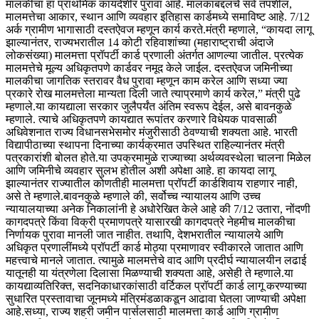
मालकीचा हा प्राथमिक कायदेशीर पुरावा आहे. मालकाबद्दलचे सर्व तपशील,
मालमत्तेचा आकार, स्थान आणि व्यवहार इतिहास कार्डमध्ये समाविष्ट आहे. 7/12
अर्क ग्रामीण भागासाठी दस्तऐवज म्हणून कार्य करते.
मंत्री म्हणाले, “कायदा लागू
झाल्यानंतर, राज्यभरातील 14 कोटी रहिवाशांच्या (महाराष्ट्राची अंदाजे
लोकसंख्या) मालमत्ता प्रॉपर्टी कार्ड प्रणाली अंतर्गत आणल्या जातील. प्रत्येक
मालमत्तेचे मूल्य अधिकृतपणे कार्डवर नमूद केले जाईल. दस्तऐवज जमिनीच्या
मालकीचा जागतिक स्तरावर वैध पुरावा म्हणून काम करेल आणि सध्या ज्या
प्रकारे रोख मालमत्तेला मान्यता दिली जाते त्याप्रमाणे कार्य करेल,” मंत्री पुढे
म्हणाले.
या कायद्याला सरकार जुलैपर्यंत अंतिम स्वरूप देईल, असे बावनकुळे
म्हणाले. त्याचे अधिकृतपणे कायद्यात रूपांतर करणारे विधेयक पावसाळी
अधिवेशनात राज्य विधानसभेसमोर मंजुरीसाठी ठेवण्याची शक्यता आहे. भारती
विद्यापीठाच्या स्थापना दिनाच्या कार्यक्रमात उपस्थित राहिल्यानंतर मंत्री
पत्रकारांशी बोलत होते.
या उपक्रमामुळे राज्याच्या अर्थव्यवस्थेला चालना मिळेल
आणि जमिनीचे व्यवहार सुलभ होतील अशी अपेक्षा आहे. हा कायदा लागू
झाल्यानंतर राज्यातील कोणतीही मालमत्ता प्रॉपर्टी कार्डशिवाय राहणार नाही,
असे ते म्हणाले.
बावनकुळे म्हणाले की, सर्वोच्च न्यायालय आणि उच्च
न्यायालयाच्या अनेक निकालांनी हे अधोरेखित केले आहे की 7/12 उतारा, नोंदणी
कागदपत्रे किंवा विक्री प्रमाणपत्रे यासारखी कागदपत्रे नेहमीच मालकीचा
निर्णायक पुरावा मानली जात नाहीत. तथापि, देशभरातील न्यायालये आणि
अधिकृत प्रणालींमध्ये प्रॉपर्टी कार्ड मोठ्या प्रमाणावर स्वीकारले जातात आणि
महत्त्वाचे मानले जातात. त्यामुळे मालमत्तेचे वाद आणि प्रदीर्घ न्यायालयीन लढाई
यातूनही या यंत्रणेला दिलासा मिळण्याची शक्यता आहे, असेही ते म्हणाले.
या
कायद्याव्यतिरिक्त, सदनिकाधारकांसाठी वर्टिकल प्रॉपर्टी कार्ड लागू करण्याच्या
सुधारित प्रस्तावाचा जूनमध्ये मंत्रिमंडळाकडून आढावा घेतला जाण्याची अपेक्षा
आहे.
सध्या, राज्य शहरी जमीन पार्सलसाठी मालमत्ता कार्ड आणि ग्रामीण