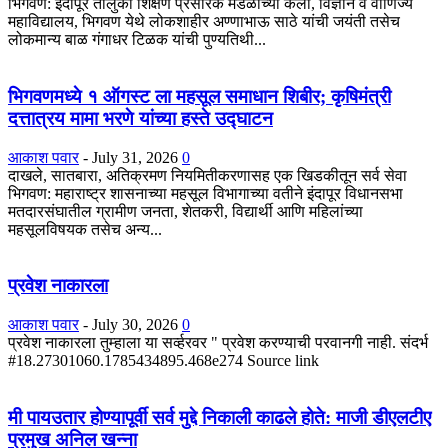
भिगवण: इंदापूर तालुका शिक्षण प्रसारक मंडळाच्या कला, विज्ञान व वाणिज्य
महाविद्यालय, भिगवण येथे लोकशाहीर अण्णाभाऊ साठे यांची जयंती तसेच
लोकमान्य बाळ गंगाधर टिळक यांची पुण्यतिथी...
भिगवणमध्ये १ ऑगस्ट ला महसूल समाधान शिबीर; कृषिमंत्री
दत्तात्रय मामा भरणे यांच्या हस्ते उद्घाटन
आकाश पवार
-
July 31, 2026
0
दाखले, सातबारा, अतिक्रमण नियमितीकरणासह एक खिडकीतून सर्व सेवा
भिगवण: महाराष्ट्र शासनाच्या महसूल विभागाच्या वतीने इंदापूर विधानसभा
मतदारसंघातील ग्रामीण जनता, शेतकरी, विद्यार्थी आणि महिलांच्या
महसूलविषयक तसेच अन्य...
प्रवेश नाकारला
आकाश पवार
-
July 30, 2026
0
प्रवेश नाकारला तुम्हाला या सर्व्हरवर " प्रवेश करण्याची परवानगी नाही. संदर्भ
#18.27301060.1785434895.468e274 Source link
मी पायउतार होण्यापूर्वी सर्व मुद्दे निकाली काढले होते: माजी डीएलटीए
प्रमुख अनिल खन्ना