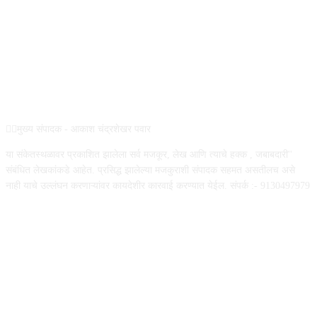
ABOUT US
✍🏻मुख्य संपादक - आकाश चंद्रशेखर पवार
या संकेतस्थळावर प्रकाशित झालेला सर्व मजकूर, लेख आणि त्याचे हक्क , जबाबदारी''
संबंधित लेखकांकडे आहेत. प्रसिद्ध झालेल्या मजकुराशी संपादक सहमत असतीलच असे
नाही याचे उल्लंघन करणाऱ्यांवर कायदेशीर कारवाई करण्यात येईल. संपर्क :- 9130497979
FOLLOW US