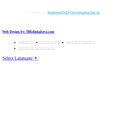
Contact us:
business@divyajyotisamachar.in
Web Design by:
MKdigitalseva.com
ABOUT US
CONTACT US
PRIVACY POLICY
TERMS & CONDITIONS
Select Language
▼