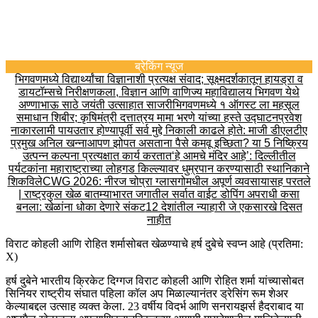
ब्रेकिंग न्यूज
भिगवणमध्ये विद्यार्थ्यांचा विज्ञानाशी प्रत्यक्ष संवाद; सूक्ष्मदर्शकातून हायड्रा व
डायटॉम्सचे निरीक्षण
कला, विज्ञान आणि वाणिज्य महाविद्यालय भिगवण येथे
अण्णाभाऊ साठे जयंती उत्साहात साजरी
भिगवणमध्ये १ ऑगस्ट ला महसूल
समाधान शिबीर; कृषिमंत्री दत्तात्रय मामा भरणे यांच्या हस्ते उद्घाटन
प्रवेश
नाकारला
मी पायउतार होण्यापूर्वी सर्व मुद्दे निकाली काढले होते: माजी डीएलटीए
प्रमुख अनिल खन्ना
आपण झोपत असताना पैसे कमवू इच्छिता? या 5 निष्क्रिय
उत्पन्न कल्पना प्रत्यक्षात कार्य करतात
‘हे आमचे मंदिर आहे’: दिल्लीतील
पर्यटकांना महाराष्ट्राच्या लोहगड किल्ल्यावर धुम्रपान करण्यासाठी स्थानिकाने
शिकविले
CWG 2026: नीरज चोप्रा ग्लासगोमधील अपूर्ण व्यवसायासह परतले
| राष्ट्रकुल खेळ बातम्या
भारत जगातील सर्वात वाईट डोपिंग अपराधी कसा
बनला: खेळांना धोका देणारे संकट
12 देशांतील न्याहारी जे एकसारखे दिसत
नाहीत
विराट कोहली आणि रोहित शर्मासोबत खेळण्याचे हर्ष दुबेचे स्वप्न आहे (प्रतिमा:
X)
हर्ष दुबेने भारतीय क्रिकेट दिग्गज विराट कोहली आणि रोहित शर्मा यांच्यासोबत
सिनियर राष्ट्रीय संघात पहिला कॉल अप मिळाल्यानंतर ड्रेसिंग रूम शेअर
केल्याबद्दल उत्साह व्यक्त केला. 23 वर्षीय विदर्भ आणि सनरायझर्स हैदराबाद या