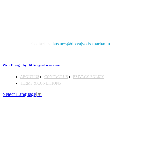
Contact us:
business@divyajyotisamachar.in
Web Design by:
MKdigitalseva.com
ABOUT US
CONTACT US
PRIVACY POLICY
TERMS & CONDITIONS
Select Language
▼