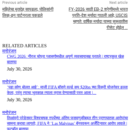
Previous article
Next article
महिलेचा मृतदेह सापडला, पोलिसांनी
FY-2026 साठी EB-2 श्रेणीमध्ये भारत
लिव्ह-इन पार्टनरला पकडले
प्रति-देश मर्यादा गाठली आहे; USCIS
म्हणते: वार्षिक मर्यादा याच्या सुरूवातीस
रीसेट होईल …
RELATED ARTICLES
मनोरंजन
CWG 2026: नीरज चोप्रा ग्लासगोमधील अपूर्ण व्यवसायासह परतले | राष्ट्रकुल खेळ
बातम्या
July 30, 2026
मनोरंजन
‘पहा कोण बोलत आहे’: माजी FIFA बॉसने वर्ल्ड कप $20bn च्या विक्री योजनेवर हल्ला
केला, परंतु त्याचा भूतकाळ त्याला त्रास देण्यासाठी परत आला |...
July 30, 2026
मनोरंजन
लिआंद्रो परेडेसवर विश्वचषक स्पर्धेच्या अंतिम फसवणुकीबद्दल तीन प्राणघातक आरोपांचा
सामना करावा लागतो; FIFA ने ‘Las Malvinas’ बॅनरवरून अर्जेंटिनावर आरोप लावले |
फुटबॉल बातम्या