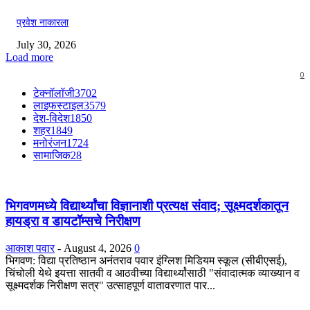
प्रवेश नाकारला
July 30, 2026
Load more
0
टेक्नॉलॉजी
3702
लाइफस्टाइल
3579
देश-विदेश
1850
शहर
1849
मनोरंजन
1724
सामाजिक
28
भिगवणमध्ये विद्यार्थ्यांचा विज्ञानाशी प्रत्यक्ष संवाद; सूक्ष्मदर्शकातून
हायड्रा व डायटॉम्सचे निरीक्षण
आकाश पवार
-
August 4, 2026
0
भिगवण: विद्या प्रतिष्ठान अनंतराव पवार इंग्लिश मिडियम स्कूल (सीबीएसई),
चिंचोली येथे इयत्ता सातवी व आठवीच्या विद्यार्थ्यांसाठी "संवादात्मक व्याख्यान व
सूक्ष्मदर्शक निरीक्षण सत्र" उत्साहपूर्ण वातावरणात पार...