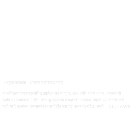
ABOUT US
✍🏻मुख्य संपादक - आकाश चंद्रशेखर पवार
या संकेतस्थळावर प्रकाशित झालेला सर्व मजकूर, लेख आणि त्याचे हक्क , जबाबदारी''
संबंधित लेखकांकडे आहेत. प्रसिद्ध झालेल्या मजकुराशी संपादक सहमत असतीलच असे
नाही याचे उल्लंघन करणाऱ्यांवर कायदेशीर कारवाई करण्यात येईल. संपर्क :- 9130497979
FOLLOW US