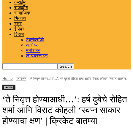
क्राईम
राजकीय
सामाजिक
भिगवण
शहर
ई पेपर
शिक्षण
टेक्नॉलॉजी
आरोग्य
मनोरंजन
लाइफस्टाइल
Home
मनोरंजन
'ते निवृत्त होण्याआधी...': हर्ष दुबेचे रोहित शर्मा आणि विराट कोहली 'स्वप्न साकार...
मनोरंजन
‘ते निवृत्त होण्याआधी…’: हर्ष दुबेचे रोहित
शर्मा आणि विराट कोहली ‘स्वप्न साकार
होण्याचा क्षण’ | क्रिकेट बातम्या