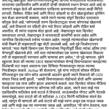
अष्टपैलू खेळाडूला अफगाणिस्तानविरुद्धच्या आगामी मायदेशातील मालिकेसाठी
भारताच्या एकदिवसीय आणि कसोटी दोन्ही संघांमध्ये स्थान देण्यात आले आहे.
या
तरुणाने कबूल केले की बातम्यांवर प्रक्रिया करण्यासाठी त्याला काही मिनिटे
लागली, विशेषत: रोहित शर्मा आणि विराट कोहली या दोन खेळाडूंसोबत ड्रेसिंग
रूम शेअर करण्याची शक्यता, ज्यांचे त्याने त्याच्या संपूर्ण क्रिकेट प्रवासात
कौतुक केले आहे.
“कोणत्याही तरुण क्रिकेटपटूला सध्या कोणासह खेळायचे
आहे, असे विचारले तर पहिली दोन नावे विराट कोहली आणि रोहित शर्मा
असतील. मी त्यांना पाहतच मोठा झालो आहे. जेव्हापासून मला क्रिकेट
समजायला लागले, तेव्हापासून ते भारतासाठी कामगिरी करत आहेत आणि
जागतिक क्रिकेटमध्ये वर्चस्व गाजवत आहेत.
त्यामुळे त्यांच्यासोबत खेळण्याची
संधी मिळणे ही माझ्यासाठी खूप मोठी उपलब्धी आहे, असे दुबे जिओस्टारवर
म्हणाले.
“मला नेहमी किमान एका दिग्गजांच्या निवृत्तीपूर्वी किंवा त्यांचा अंतिम टप्पा
येण्यापूर्वी खेळायचे होते. जरी मला त्यांच्यासोबत एक सामना खेळायला मिळाला
तरी तो माझ्यासाठी स्वप्नवत आणि सत्याचा क्षण असेल,” तो पुढे म्हणाला.
दुबेने
खुलासा केला की त्याच्या SRH सहकाऱ्यांसोबत चेन्नई विमानतळावर फ्लाइटच्या
विलंबाची वाट पाहत असताना एका विचित्र गैरसमजातून त्याला त्याच्या
निवडीबद्दल कळले. JioStar शी बोलताना, दुबे यांना स्पोर्ट्स सोशल मीडिया
मॅनेजरकडून एक फोन कॉल आल्याची आठवण झाली ज्याने विचारले की ODI
संघात निवड कशी झाली.
“आम्ही विमानतळावर पोहोचलो होतो आणि आमच्या
फ्लाइटला एक तास उशीर झाला असल्याचे कळले. मला क्रिकेट सोशल मीडिया
पेजचे व्यवस्थापन करणाऱ्या कोणाचा तरी कॉल आला, ज्याने मला माझे नाव
एकदिवसीय मालिकेत कसे वाटले ते विचारले. लाउंजमधील गोंगाट आणि नेटवर्क
समस्यांमुळे, मला वाटले की तो श्रीलंका A ODI तिरंगी मालिकेचा संदर्भ देत
आहे, म्हणून मी म्हणालो की असे वाटले की माझे स्वप्न अजून एक पाऊल जवळ
आहे आणि माझे लक्ष त्या स्वप्नाच्या जवळ आहे.
आयपीएल
.
“मी फोन ठेवताच, मला