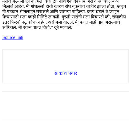
मेसेज येऊ लागले की मला कसोटी आणि एकदिवसीय असे दोन्ही कॉल-अप
मिळाले आहेत. मी गोंधळलो होतो कारण संघ नुकताच जाहीर झाला होता, म्हणून
मी पटकन ऑनलाइन तपासले आणि बातम्या पाहिल्या. काय घडले ते जाणून
घेण्यासाठी मला काही मिनिटे लागली. मुरली सरांनी मला विचारले की, संघातील
इतर फिरकीपटू कोण आहेत, असे मला वाटले, मी फक्त माझे नाव असल्याचे
सांगितले. मी स्वप्न पाहत होतो,” दुबे म्हणाले.
Source link
आकाश पवार