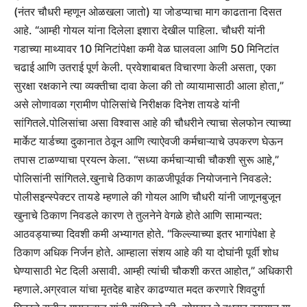
(नंतर चौधरी म्हणून ओळखला जातो) या जोडप्याचा माग काढताना दिसत
आहे. “आम्ही गोयल यांना दिलेला इशारा देखील पाहिला. चौधरी यांनी
गडाच्या माथ्यावर 10 मिनिटांपेक्षा कमी वेळ घालवला आणि 50 मिनिटांत
चढाई आणि उतराई पूर्ण केली. प्रवेशाबाबत विचारणा केली असता, एका
सुरक्षा रक्षकाने त्या व्यक्तीचा दावा केला की तो व्यायामासाठी आला होता,”
असे लोणावळा ग्रामीण पोलिसांचे निरीक्षक दिनेश तायडे यांनी
सांगितले.
पोलिसांचा असा विश्वास आहे की चौधरीने त्याचा सेलफोन त्याच्या
मार्केट यार्डच्या दुकानात ठेवून आणि त्याऐवजी कर्मचाऱ्याचे उपकरण घेऊन
तपास टाळण्याचा प्रयत्न केला. “सध्या कर्मचाऱ्याची चौकशी सुरू आहे,”
पोलिसांनी सांगितले.
खुनाचे ठिकाण काळजीपूर्वक नियोजनाने निवडले:
पोलीस
इन्स्पेक्टर तायडे म्हणाले की गोयल आणि चौधरी यांनी जाणूनबुजून
खुनाचे ठिकाण निवडले कारण ते तुलनेने वेगळे होते आणि सामान्यत:
आठवड्याच्या दिवशी कमी अभ्यागत होते.
“किल्ल्याच्या इतर भागांपेक्षा हे
ठिकाण अधिक निर्जन होते. आम्हाला संशय आहे की या दोघांनी पूर्वी शोध
घेण्यासाठी भेट दिली असावी. आम्ही त्यांची चौकशी करत आहोत,” अधिकारी
म्हणाले.
अग्रवाल यांचा मृतदेह बाहेर काढण्यात मदत करणारे शिवदुर्गा