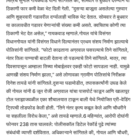
मित्रचे सुनील गायकवाड यांनी सांगितले की, सोमवार ते बुधवार दरम्यान या
ठिकाणी फार कमी वेळा भेट दिली गेली. “दुसऱ्या बाजूला असलेल्या गुरुवार
आणि शुक्रवारी गडावरील दर्ग्यालाही भाविक भेट देतात.
सोमवार ते बुधवार
या कालावधीत गडावर येणाऱ्यांची संख्या कमी असते. क्वचितच कोणी त्या
ठिकाणी भेट देत असेल,” गायकवाड म्हणाले.
गोयल यांचे विसंगत
विधान
गोयल यांनी विसंगत विधाने दिल्यानंतर प्रथम संशय निर्माण झाल्याचे
पोलिसांनी सांगितले. “फोटो काढताना अग्रवाल घसरल्याचे तिने सांगितले,
नंतर तिला पाण्याची बाटली देताना तो पडल्याचे तिने सांगितले. मात्र, त्या
दिवसापासून आम्हाला तिच्या मोबाईलवर एकही फोटो सापडला नाही. यामुळे
आणखी संशय निर्माण झाला,” असे लोणावळा ग्रामीण पोलिसांचे निरीक्षक
दिनेश तायडे यांनी सांगितले.
दुसऱ्या घडामोडीत, तपासकर्त्यांनी उघड केले
की गोयल यांनी 6 जून रोजी अग्रवाल यांचा पासपोर्ट फाडून आणि खालापूर
टोल प्लाझाजवळील एका शौचालयात टाकून बाली येथे नियोजित प्री-वेडिंग
ट्रिपची तोडफोड केली होती. “तिने नंतर कृत्य कबूल केले आणि चौधरीने
या सहलीला विरोध केला,” असे तायडे म्हणाले.
6 महिन्यांत, आरोपी दोघांनी
फोनवर 238 तास घालवले: पोलीस
कॉल डिटेल रेकॉर्ड पुढे त्यांच्या
संबंधांची व्याप्ती दर्शवितात.
अधिकाऱ्याने सांगितले की, गोयल आणि चौधरी,