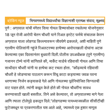
ब्रेकिंग न्यूज
भिगवणमध्ये विद्यार्थ्यांचा विज्ञानाशी प्रत्यक्ष संवाद; सूक्ष्मद
पुणे :
अग्रवाल यांची मंगेतर सिया गोयल हिच्यासोबत रचलेल्या योजनेनुसार
18 जून रोजी आरोपी चेतन चौधरी याने रिअल इस्टेट फर्मचे संचालक केतन
अग्रवाल याला लोहगड किल्ल्यावरून जीवघेणे ढकलले, अशी माहिती पुणे
ग्रामीण पोलिसांनी गहुंजे रिअलटरच्या हत्येच्या आरोपाखाली दोघांना अटक
केल्याच्या एका दिवसानंतर बुधवारी दिली.
पोलीस उपअधीक्षक (पुणे ग्रामीण)
गजानन टोम्पे यांनी सांगितले की, मार्केट यार्डचे रहिवासी गोयल आणि तिचा
साथीदार चौधरी यांनी या हत्येचा कट रचला होता. “कोंढव्याचे रहिवासी
चौधरी हे जोडप्याचा पाठलाग करून विंचू काटा कड्याच्या जवळ पवना
धरणाच्या निर्जन कड्याकडे गेले आणि गोयलच्या पूर्वनियोजित सिग्नलची
वाट पाहत होते. त्यांनी कबूल केले होते की गोयल चौधरींना सावध
करण्यासाठी खाली बसतील. तिने असे केल्यावर, तो अग्रवालच्या मागे गेला
आणि त्याला टोलेपुढे ढकलून दिले.”
लोहगडच्या पायथ्याजवळील सीसीटीव्ही
फुटेजमधून या प्रकरणातील यश आले आहे, ज्यामध्ये एक हुशार माणूस