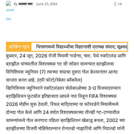
By
आकाश पवार
June 25, 2026
14
ब्रेकिंग न्यूज
भिगवणमध्ये विद्यार्थ्यांचा विज्ञानाशी प्रत्यक्ष संवाद; सूक्ष्मद
बुधवार, 24 जून, 2026 रोजी मियामी गार्डन्स, फ्ला. येथे स्कॉटलंड आणि
ब्राझील यांच्यातील विश्वचषक गट सी सॉकर सामन्यात ब्राझीलचा
विनिशियस ज्युनियर (7) त्याच्या संघाचा दुसरा गोल केल्यानंतर आनंद
साजरा करत आहे. (एपी फोटो/रेबेका ब्लॅकवेल)
व्हिनिसियस ज्युनियरने स्कॉटलंडवर सेलेकाओच्या 3-0 विजयादरम्यान
ब्राझिलियन फुटबॉल इतिहासात आपले नाव लिहून FIFA विश्वचषक
2026 मोहीम सुरू ठेवली. रियल माद्रिदच्या या फॉरवर्डने मियामीमध्ये
दोनदा गोल केले आणि 24 वर्षात विश्वचषकाच्या तीनही गट-टप्प्यातील
सामन्यांमध्ये गोल करणारा पहिला ब्राझिलियन खेळाडू बनला, 2002 च्या
ब्राझीलच्या विजयी मोहिमेदरम्यान रोनाल्डो नाझारियो आणि रिवाल्डो यांनी