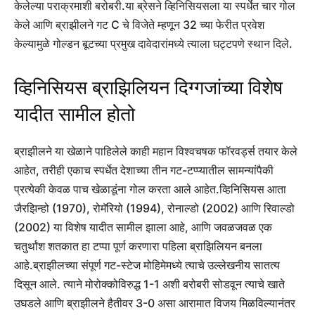
केलेल्या पराक्रमाशी बरोबरी.
या ब्रेसने व्हिनिसियसला या स्पर्धेत चार गोल
केले आणि ब्राझीलने गट C चे विजेते म्हणून 32 च्या फेरीत प्रवेश
केल्यामुळे गोल्डन बूटच्या प्रमुख दावेदारांमध्ये त्याला घट्टपणे स्थान दिले.
व्हिनिसियस ब्राझिलियन दिग्गजांच्या विशेष
यादीत सामील होतो
ब्राझीलने या खेळाने पाहिलेले काही महान विश्वचषक फॉरवर्ड्स तयार केले
आहेत, तरीही एकाच स्पर्धेत देशाच्या तीन गट-टप्प्यातील सामन्यांपैकी
प्रत्येकी केवळ पाच खेळाडूंना गोल करता आले आहेत.
व्हिनिसियस आता
जैरझिन्हो (1970), रोमॅरियो (1994), रोनाल्डो (2002) आणि रिवाल्डो
(2002) या विशेष यादीत सामील झाला आहे, आणि जवळजवळ एक
चतुर्थांश शतकात हा टप्पा पूर्ण करणारा पहिला ब्राझिलियन बनला
आहे.
ब्राझीलच्या संपूर्ण गट-स्टेज मोहिमेमध्ये त्याचे उल्लेखनीय सातत्य
दिसून आले. त्याने मोरोक्कोविरुद्ध 1-1 अशी बरोबरी सोडवून त्याचे खाते
उघडले आणि ब्राझीलने हैतीवर 3-0 असा आरामात विजय मिळविल्यानंतर