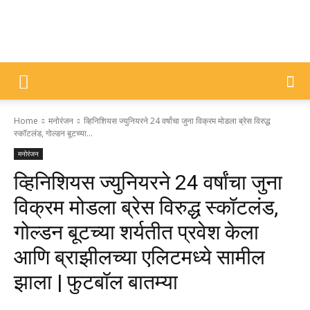
DIVYAJYOTI
Home
मनोरंजन
व्हिनिशियस ज्युनियरने 24 वर्षांचा जुना विक्रम मोडला ब्रेस विरुद्ध
SAMACHAR
स्कॉटलंड, गोल्डन बूटच्या...
मनोरंजन
व्हिनिशियस ज्युनियरने 24 वर्षांचा जुना
विक्रम मोडला ब्रेस विरुद्ध स्कॉटलंड,
गोल्डन बूटच्या शर्यतीत प्रवेश केला
आणि ब्राझीलच्या एलिटमध्ये सामील
झाला | फुटबॉल बातम्या