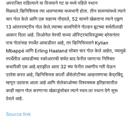
अपराजित राहिल्याने या विजयाने गट क मध्ये पहिले स्थान
मिळवले.
व्हिनिशियस त्या धावण्याच्या मध्यभागी होता. तीन सामन्यांमध्ये त्याने
चार गोल केले आणि एक सहाय्य नोंदवले, 52 सामने खेळताना त्याने एकूण
13 आंतरराष्ट्रीय गोल केले.
त्याच्या कामगिरीने गोल्डन बूटच्या शर्यतीलाही
आकार दिला आहे. लिओनेल मेस्सी सध्या ऑस्ट्रियाविरुद्धच्या ब्रेसनंतर
पाच गोलांसह स्पर्धेत आघाडीवर आहे, तर व्हिनिसियसने Kylian
Mbappé आणि Erling Haaland सोबत चार गोल केले आहेत, ज्यामुळे
स्पर्धेतील आघाडीच्या स्कोअररची शर्यत बाद फेरीत जाणाऱ्या निश्चित
कथांपैकी एक आहे.
ब्राझील आता 32 च्या फेरीत लक्षणीय गती घेऊन
प्रवेश करत आहे, व्हिनिसियस कार्लो अँसेलोटीच्या आक्रमणाचा केंद्रबिंदू
म्हणून उदयास आला आहे आणि सेलेकाओच्या विश्वचषक इतिहासातील
काही महान गोल करणाऱ्या खेळाडूंसोबत त्याने स्वतःला स्थान देणे सुरू
ठेवले आहे.
Source link