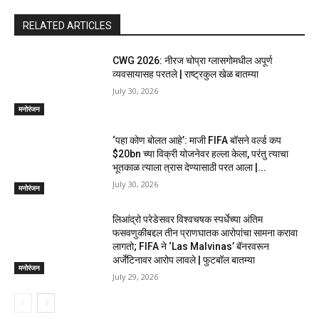
RELATED ARTICLES
CWG 2026: नीरज चोप्रा ग्लासगोमधील अपूर्ण
व्यवसायासह परतले | राष्ट्रकुल खेळ बातम्या
July 30, 2026
मनोरंजन
‘पहा कोण बोलत आहे’: माजी FIFA बॉसने वर्ल्ड कप
$20bn च्या विक्री योजनेवर हल्ला केला, परंतु त्याचा
भूतकाळ त्याला त्रास देण्यासाठी परत आला |...
July 30, 2026
मनोरंजन
लिआंद्रो परेडेसवर विश्वचषक स्पर्धेच्या अंतिम
फसवणुकीबद्दल तीन प्राणघातक आरोपांचा सामना करावा
लागतो; FIFA ने ‘Las Malvinas’ बॅनरवरून
अर्जेंटिनावर आरोप लावले | फुटबॉल बातम्या
मनोरंजन
July 29, 2026