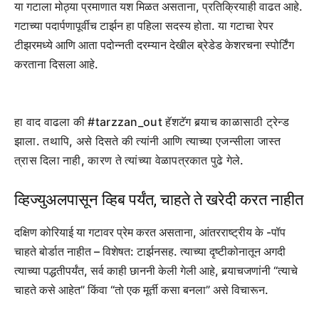
या गटाला मोठ्या प्रमाणात यश मिळत असताना, प्रतिक्रियाही वाढत आहे.
गटाच्या पदार्पणापूर्वीच टार्झन हा पहिला सदस्य होता. या गटाचा रेपर
टीझरमध्ये आणि आता पदोन्नती दरम्यान देखील ब्रेडेड केशरचना स्पोर्टिंग
करताना दिसला आहे.
हा वाद वाढला की #tarzzan_out हॅशटॅग बर्‍याच काळासाठी ट्रेन्ड
झाला. तथापि, असे दिसते की त्यांनी आणि त्याच्या एजन्सीला जास्त
त्रास दिला नाही, कारण ते त्यांच्या वेळापत्रकात पुढे गेले.
व्हिज्युअलपासून व्हिब पर्यंत, चाहते ते खरेदी करत नाहीत
दक्षिण कोरियाई या गटावर प्रेम करत असताना, आंतरराष्ट्रीय के -पॉप
चाहते बोर्डात नाहीत – विशेषत: टार्झनसह. त्याच्या दृष्टीकोनातून अगदी
त्याच्या पद्धतीपर्यंत, सर्व काही छाननी केली गेली आहे, बर्‍याचजणांनी “त्याचे
चाहते कसे आहेत” किंवा “तो एक मूर्ती कसा बनला” असे विचारून.