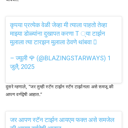
कृपया प्रत्येक वेळी जेव्हा मी त्याला पाहतो तेव्हा
माझ्या डोळ्यांना दुखापत करणा T ्या टार्झन
मुलाला त्या टारझन मुलाला ठेवणे थांबवा 🫩
– ज्युली 🌹 (@BLAZINGSTARWAYS)
1
जुलै, 2025
दुसरे म्हणाले, “जर तुम्ही स्टॅन टार्झन स्टॅन टार्झानला असे समजू की
आपण वर्णद्वेषी आहात.”
जर आपण स्टॅन टार्झन आयएम फक्त असे समजेल