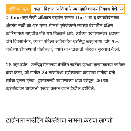
्षण
ब्रेकिंग न्यूज
कला, विज्ञान आणि वाणिज्य महाविद्यालय भिगवण येथे अण्णाभाऊ साठे जयं
२ June जून रोजी अधिकृत पदार्पण करणा The ्या द ब्लाक्लेबेलच्या
अंतर्गत रुकी को-एड ग्रुप ऑलडे प्रोजेक्टने त्यांच्या देशातील दक्षिण
कोरियामध्ये यापूर्वीच मोठे यश मिळवले आहे. त्यांच्या पदार्पणानंतर अवघ्या
दोन दिवसांनंतर, त्यांचा पहिला अविवाहित
प्रसिद्ध
खरबूजच्या ‘टॉप १००’
चार्टच्या शीर्षस्थानी पोहोचला, ज्याने या गटासाठी जोरदार सुरुवात केली.
28 जून पर्यंत,
प्रसिद्ध
मेलनच्या दैनंदिन चार्टवर प्रथम क्रमांकाच्या जागेवर
दावा केला, जो मागील 24 तासांमध्ये श्रोत्याच्या वापराचा मागोवा घेतो.
त्यांचा दुसरा ट्रॅक,
दुष्ट
यशस्वी पदार्पणाच्या धावा दर्शवून, 40 व्या
क्रमांकावर चार्टमध्ये प्रवेश करून वचन देखील दर्शविले.
टार्झनला माउंटिंग बॅकलॅशचा सामना करावा लागतो