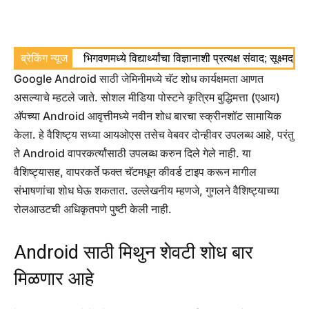
ब्रेकिंग न्यूज
भिगवणमध्ये विद्यार्थ्यांचा विज्ञानाशी प्रत्यक्ष संवाद; सूक्ष्मद
Google Android साठी जेमिनीमध्ये चॅट शोध कार्यक्षमता आणत
असल्याचे म्हटले जाते. सोशल मीडिया पोस्टने कृत्रिम बुद्धिमत्ता (एआय)
अ‍ॅपच्या Android आवृत्तीमध्ये नवीन शोध बारचा स्क्रीनशॉट सामायिक
केला. हे वैशिष्ट्य सध्या आयओएस तसेच वेबवर दोन्हीवर उपलब्ध आहे, परंतु
ते Android वापरकर्त्यांसाठी उपलब्ध करुन दिले गेले नाही. या
वैशिष्ट्यासह, वापरकर्ते फक्त चॅटमधून कीवर्ड टाइप करून मागील
संभाषणांचा शोध घेऊ शकतात. उल्लेखनीय म्हणजे, गुगलने वैशिष्ट्याच्या
रोलआउटची अधिकृतपणे पुष्टी केली नाही.
Android साठी मिथुन शेवटी शोध बार
मिळणार आहे