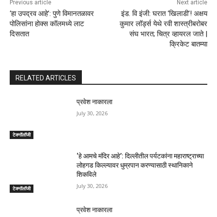
Previous article
Next article
‘हा उपद्रव आहे’: पुणे विमानतळावर
इंड. वि इंजी: घरात ‘खिलाडी’! अक्षय
पोलिसांना होक्स कॉलमध्ये लाट
कुमार लॉर्ड्स येथे रवी शास्त्रीबरोबर
दिसतात
संघ भारत; चित्र व्हायरल जाते |
क्रिकेट बातम्या
RELATED ARTICLES
प्रवेश नाकारला
July 30, 2026
टेक्नॉलॉजी
‘हे आमचे मंदिर आहे’: दिल्लीतील पर्यटकांना महाराष्ट्राच्या
लोहगड किल्ल्यावर धुम्रपान करण्यासाठी स्थानिकाने
शिकविले
July 30, 2026
टेक्नॉलॉजी
प्रवेश नाकारला