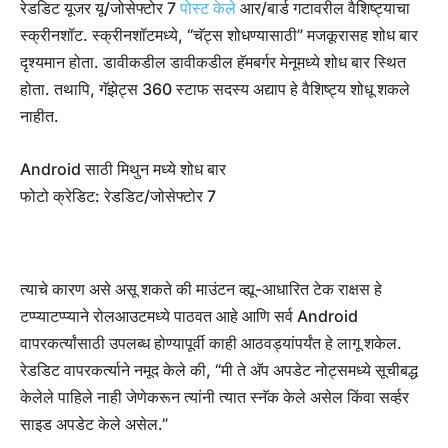
रेडडिट यूजर यू/जोसेफ्टोर 7
पोस्ट केले
आर/बार्ड गटावरील वैशिष्ट्याचा
स्क्रीनशॉट. स्क्रीनशॉटमध्ये, “चॅट्स शोधण्यासाठी” मजकूरासह शोध बार
दृश्यमान होता. डावीकडील डावीकडील हॅमबर्गर मेनूमध्ये शोध बार स्थित
होता. तथापि, गॅझेट्स 360 स्टाफ सदस्य अद्याप हे वैशिष्ट्य शोधू शकले
नाहीत.
Android साठी मिथुन मध्ये शोध बार
फोटो क्रेडिट: रेडडिट/जोसेफ्टोर 7
त्याचे कारण असे असू शकते की माउंटन व्ह्यू-आधारित टेक राक्षस हे
टप्प्याटप्प्याने रोलआउटमध्ये पाठवत आहे आणि सर्व Android
वापरकर्त्यांसाठी उपलब्ध होण्यापूर्वी काही आठवड्यांपर्यंत हे लागू शकेल.
रेडडिट वापरकर्त्याने नमूद केले की, “मी ते अ‍ॅप अपडेट नोट्समध्ये सूचीबद्ध
केलेले पाहिले नाही जेणेकरून त्यांनी त्यात स्नॅक केले असेल किंवा सर्व्हर
साइड अपडेट केले असेल.”