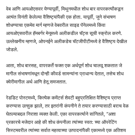
वेब आणि आयओएसवर येण्यापूर्वी, मिथुनमधील शोध बार वापरकर्त्यांकडून
अत्यंत विनंती केलेल्या वैशिष्ट्यांपैकी एक होता. यापूर्वी, जुने संभाषण
शोधण्याचा एकमेव मार्ग म्हणजे वेबवरील साइड पॅनेलमध्ये किंवा
आयओएसवरील हॅमबर्गर मेनूमध्ये अलीकडील चॅट्स सूची स्क्रोल करणे.
उल्लेखनीय म्हणजे, ओपनईने अलीकडेच चॅटजीपीटीमध्ये हे वैशिष्ट्य देखील
जोडले.
आता, शोध बारसह, वापरकर्ते फक्त एक अर्थपूर्ण शोध चालवू शकतात जे
मागील संभाषणांमधून दोन्ही कीवर्ड सामन्यांना प्राधान्य देतात, तसेच शोध
क्वेरीमागील अर्थ आणि हेतू समजतात.
रेडडिट पोस्टमध्ये, कित्येक कमेंटर्स शेवटी बहुप्रतिक्षित वैशिष्ट्य प्राप्त
करण्यास उत्सुक झाले, तर इतरांनी कंपनीने ते तयार करण्यासाठी बराच वेळ
घेतल्याबद्दल निराशा व्यक्त केली. एका वापरकर्त्याने सांगितले, “अशा
प्रकारचे मजेदार आहे की शोध कंपनीला त्यांच्या स्वत: च्या ऑपरेटिंग
सिस्टमवरील त्यांच्या सर्वात महत्वाच्या उत्पादनांपैकी एकामध्ये एक अतिशय