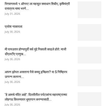
भिगवणमध्ये १ ऑगस्ट ला महसूल समाधान शिबीर; कृषिमंत्री
दत्तात्रय मामा भरणे...
July 31, 2026
प्रवेश नाकारला
July 30, 2026
मी पायउतार होण्यापूर्वी सर्व मुद्दे निकाली काढले होते: माजी
डीएलटीए प्रमुख...
July 30, 2026
आपण झोपत असताना पैसे कमवू इच्छिता? या 5 निष्क्रिय
उत्पन्न कल्पना...
July 30, 2026
‘हे आमचे मंदिर आहे’: दिल्लीतील पर्यटकांना महाराष्ट्राच्या
लोहगड किल्ल्यावर धुम्रपान करण्यासाठी...
July 30, 2026