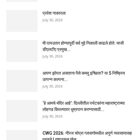
प्रवेश नाकारला
July 30, 2026
मी पायउतार होण्यापूर्वी सर्व मुद्दे निकाली काढले होते: माजी
डीएलटीए प्रमुख...
July 30, 2026
आपण झोपत असताना पैसे कमवू इच्छिता? या 5 निष्क्रिय
उत्पन्न कल्पना...
July 30, 2026
‘हे आमचे मंदिर आहे’: दिल्लीतील पर्यटकांना महाराष्ट्राच्या
लोहगड किल्ल्यावर धुम्रपान करण्यासाठी...
July 30, 2026
CWG 2026: नीरज चोप्रा ग्लासगोमधील अपूर्ण व्यवसायासह
परतले | राष्ट्रकुल खेळ...