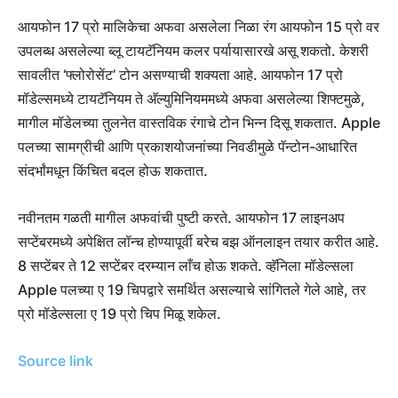
आयफोन 17 प्रो मालिकेचा अफवा असलेला निळा रंग आयफोन 15 प्रो वर
उपलब्ध असलेल्या ब्लू टायटॅनियम कलर पर्यायासारखे असू शकतो. केशरी
सावलीत ‘फ्लोरोसेंट’ टोन असण्याची शक्यता आहे. आयफोन 17 प्रो
मॉडेल्समध्ये टायटॅनियम ते अ‍ॅल्युमिनियममध्ये अफवा असलेल्या शिफ्टमुळे,
मागील मॉडेलच्या तुलनेत वास्तविक रंगाचे टोन भिन्न दिसू शकतात. Apple
पलच्या सामग्रीची आणि प्रकाशयोजनांच्या निवडीमुळे पॅन्टोन-आधारित
संदर्भांमधून किंचित बदल होऊ शकतात.
नवीनतम गळती मागील अफवांची पुष्टी करते. आयफोन 17 लाइनअप
सप्टेंबरमध्ये अपेक्षित लॉन्च होण्यापूर्वी बरेच बझ ऑनलाइन तयार करीत आहे.
8 सप्टेंबर ते 12 सप्टेंबर दरम्यान लाँच होऊ शकते. व्हॅनिला मॉडेल्सला
Apple पलच्या ए 19 चिपद्वारे समर्थित असल्याचे सांगितले गेले आहे, तर
प्रो मॉडेल्सला ए 19 प्रो चिप मिळू शकेल.
Source link