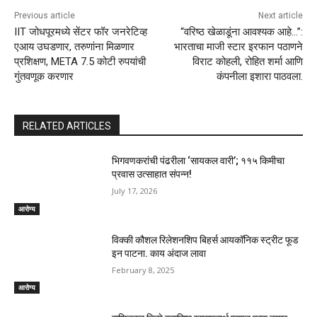
Previous article
Next article
IIT जोधपूरमध्ये सेंटर फॉर जनरेटिव्ह
“वरिष्ठ खेळाडूंना आवश्यक आहे…”:
एआय उघडणार, तरुणांना मिळणार
भारताचा माजी स्टार इरफान पठाणने
प्रशिक्षण, META 7.5 कोटी रुपयांची
विराट कोहली, रोहित शर्मा आणि
गुंतवणूक करणार
कंपनीला इशारा पाठवला.
RELATED ARTICLES
भिगवणकरांची पंढरीला ‘सायकल वारी’; ११५ किमीचा
प्रवास उत्साहात संपन्न!
July 17, 2026
आरोग्य
विक्की कौशल रिलेशनशिप बिहर्स आयकॉनिक स्ट्रीट फूड
इन पाटना. काय अंदाज लावा
February 8, 2025
आरोग्य