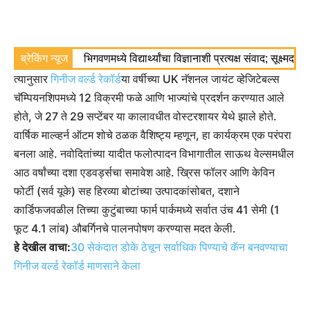
ब्रेकिंग न्यूज
भिगवणमध्ये विद्यार्थ्यांचा विज्ञानाशी प्रत्यक्ष संवाद; सूक्ष्मद
त्यानुसार
गिनीज वर्ल्ड रेकॉर्ड
या वर्षीच्या UK नॅशनल जायंट व्हेजिटेबल्स
चॅम्पियनशिपमध्ये 12 विक्रमी फळे आणि भाज्यांचे प्रदर्शन करण्यात आले
होते, जे 27 ते 29 सप्टेंबर या कालावधीत वोस्टरशायर येथे झाले होते.
वार्षिक माल्व्हर्न ऑटम शोचे ठळक वैशिष्ट्य म्हणून, हा कार्यक्रम एक परंपरा
बनला आहे. नवोदितांच्या यादीत फलोत्पादन विभागातील साऊथ वेल्समधील
आठ वर्षांच्या दशा एडवर्ड्सचा समावेश आहे. ख्रिस फॉलर आणि केविन
फोर्टी (सर्व यूके) सह हिरव्या बोटांच्या उत्पादकांसोबत, दशाने
कार्डिफजवळील तिच्या कुटुंबाच्या फार्म पार्कमध्ये सर्वात उंच 41 सेमी (1
फूट 4.1 लांब) औबर्गिनचे पालनपोषण करण्यास मदत केली.
हे देखील वाचा:
30 सेकंदात डोके ठेचून सर्वाधिक पिण्याचे कॅन बनवण्याचा
गिनीज वर्ल्ड रेकॉर्ड माणसाने केला