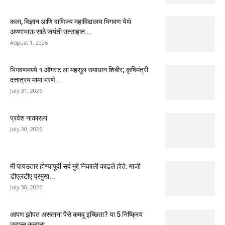
कला, विज्ञान आणि वाणिज्य महाविद्यालय भिगवण येथे
अण्णाभाऊ साठे जयंती उत्साहात...
August 1, 2026
भिगवणमध्ये १ ऑगस्ट ला महसूल समाधान शिबीर; कृषिमंत्री
दत्तात्रय मामा भरणे...
July 31, 2026
प्रवेश नाकारला
July 30, 2026
मी पायउतार होण्यापूर्वी सर्व मुद्दे निकाली काढले होते: माजी
डीएलटीए प्रमुख...
July 30, 2026
आपण झोपत असताना पैसे कमवू इच्छिता? या 5 निष्क्रिय
उत्पन्न कल्पना...