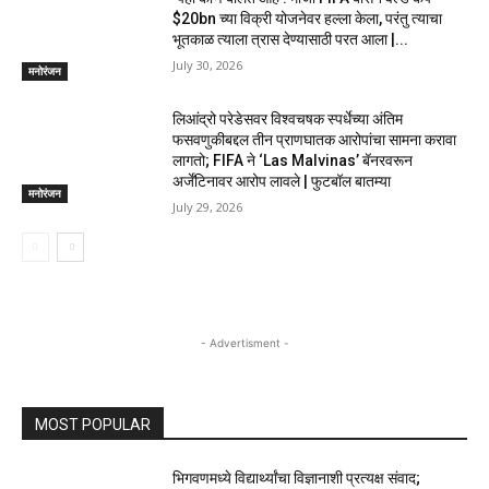
$20bn च्या विक्री योजनेवर हल्ला केला, परंतु त्याचा
भूतकाळ त्याला त्रास देण्यासाठी परत आला |...
July 30, 2026
मनोरंजन
लिआंद्रो परेडेसवर विश्वचषक स्पर्धेच्या अंतिम
फसवणुकीबद्दल तीन प्राणघातक आरोपांचा सामना करावा
लागतो; FIFA ने ‘Las Malvinas’ बॅनरवरून
अर्जेंटिनावर आरोप लावले | फुटबॉल बातम्या
मनोरंजन
July 29, 2026
- Advertisment -
MOST POPULAR
भिगवणमध्ये विद्यार्थ्यांचा विज्ञानाशी प्रत्यक्ष संवाद;