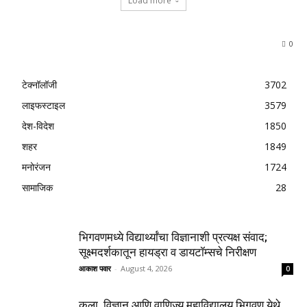
Load more
0
टेक्नॉलॉजी
3702
लाइफस्टाइल
3579
देश-विदेश
1850
शहर
1849
मनोरंजन
1724
सामाजिक
28
भिगवणमध्ये विद्यार्थ्यांचा विज्ञानाशी प्रत्यक्ष संवाद;
सूक्ष्मदर्शकातून हायड्रा व डायटॉम्सचे निरीक्षण
आकाश पवार
-
August 4, 2026
0
कला, विज्ञान आणि वाणिज्य महाविद्यालय भिगवण येथे