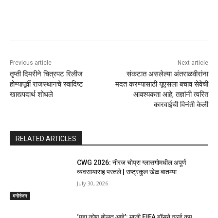
Previous article
Next article
तृप्ती दिमरीने चित्रपट रिलीज
संकटात असलेल्या अंतराळवीरांना
होण्यापूर्वी राजस्थानचे स्वादिष्ट
मदत करण्यासाठी यूएसला बचाव सेवेची
खाद्यपदार्थ शोधले
आवश्यकता आहे, तज्ञांनी त्वरित
कारवाईची विनंती केली
RELATED ARTICLES
CWG 2026: नीरज चोप्रा ग्लासगोमधील अपूर्ण
व्यवसायासह परतले | राष्ट्रकुल खेळ बातम्या
July 30, 2026
मनोरंजन
‘पहा कोण बोलत आहे’: माजी FIFA बॉसने वर्ल्ड कप