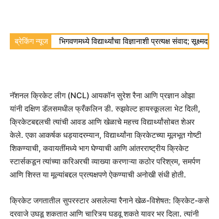
ब्रेकिंग न्यूज
भिगवणमध्ये विद्यार्थ्यांचा विज्ञानाशी प्रत्यक्ष संवाद; सूक्ष्मद
नॅशनल क्रिकेट लीग (NCL) आयकॉन सुरेश रैना आणि प्रज्ञान ओझा
यांनी दक्षिण डॅलसमधील फ्रँकलिन डी. रुझवेल्ट हायस्कूलला भेट दिली,
क्रिकेटबद्दलची त्यांची आवड आणि खेळाचे महत्त्व विद्यार्थ्यांसोबत शेअर
केले. एका आकर्षक धड्यादरम्यान, विद्यार्थ्यांना क्रिकेटच्या मूलभूत गोष्टी
शिकण्याची, कवायतींमध्ये भाग घेण्याची आणि आंतरराष्ट्रीय क्रिकेट
स्टार्सकडून त्यांच्या करिअरची व्याख्या करणाऱ्या कठोर परिश्रम, समर्पण
आणि शिस्त या मूल्यांबद्दल प्रत्यक्षपणे ऐकण्याची अनोखी संधी होती.
क्रिकेट जगतातील सुपरस्टार असलेल्या रैनाने खेळ-विशेषत: क्रिकेट-कसे
दरवाजे उघडू शकतात आणि चारित्र्य घडवू शकते यावर भर दिला. त्यांनी