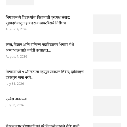
भिगवणमध्ये विद्यार्थ्यांचा विज्ञानाशी प्रत्यक्ष संवाद;
सूक्ष्मदर्शकातून हायड्रा व डायटॉम्सचे निरीक्षण
August 4, 2026
कला, विज्ञान आणि वाणिज्य महाविद्यालय भिगवण येथे
अण्णाभाऊ साठे जयंती उत्साहात...
August 1, 2026
भिगवणमध्ये १ ऑगस्ट ला महसूल समाधान शिबीर; कृषिमंत्री
दत्तात्रय मामा भरणे...
July 31, 2026
प्रवेश नाकारला
July 30, 2026
मी पायउतार होण्यापूर्वी सर्व मुद्दे निकाली काढले होते: माजी