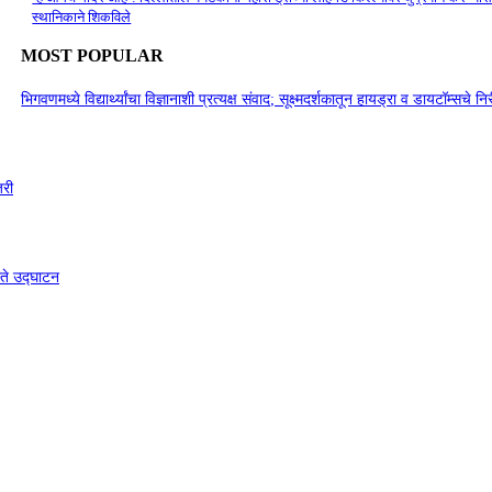
स्थानिकाने शिकविले
MOST POPULAR
भिगवणमध्ये विद्यार्थ्यांचा विज्ञानाशी प्रत्यक्ष संवाद; सूक्ष्मदर्शकातून हायड्रा व डायटॉम्सचे नि
जरी
्ते उद्घाटन