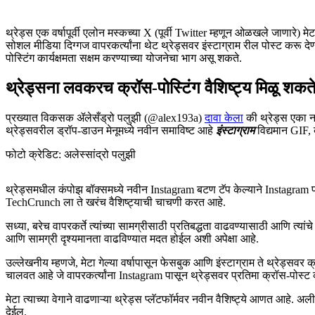
थ्रेड्स एक वर्षापूर्वी एलोन मस्कच्या X (पूर्वी Twitter म्हणून ओळखले जाणारे) मेट
सोशल मीडिया दिग्गज वापरकर्त्यांना थेट थ्रेड्सवर इंस्टाग्राम रील पोस्ट करू 
पोस्टिंग कार्यक्षमता सक्षम करण्याच्या योजनेचा भाग असू शकते.
थ्रेड्सना लवकरच क्रॉस-पोस्टिंग वैशिष्ट्य मिळू शकत
प्रख्यात विकसक ॲलेसँड्रो पलुझी (@alex193a)
दावा केला
की थ्रेड्स एका नव
थ्रेड्सवरील ड्रॉप-डाउन मेनूमध्ये नवीन समाविष्ट आहे
इंस्टाग्राम
विद्यमान GIF,
फोटो क्रेडिट: अलेस्सांद्रो पलुझी
थ्रेड्समधील कंपोझ बॉक्समध्ये नवीन Instagram बटण टॅप केल्याने Instagram पो
TechCrunch ला ते खरंच वैशिष्ट्याची चाचणी करत आहे.
सध्या, बरेच वापरकर्ते त्यांच्या सामग्रीसाठी प्रतिबद्धता वाढवण्यासाठी आणि त्या
आणि सामग्री दृश्यमानता वाढविण्यात मदत होईल अशी अपेक्षा आहे.
उल्लेखनीय म्हणजे, मेटा गेल्या वर्षापासून फेसबुक आणि इंस्टाग्राम ते थ्रेड्
चालवत आहे जे वापरकर्त्यांना Instagram पासून थ्रेड्सवर प्रतिमा क्रॉस-पोस्ट 
मेटा त्याच्या वेगाने वाढणाऱ्या थ्रेड्स प्लॅटफॉर्मवर नवीन वैशिष्ट्ये आणत आहे.
देईल.