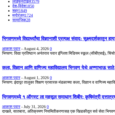
लाइफस्टाइल
3579
देश-विदेश
1850
शहर
1849
मनोरंजन
1724
सामाजिक
28
भिगवणमध्ये विद्यार्थ्यांचा विज्ञानाशी प्रत्यक्ष संवाद; सूक्ष्मदर्शकातून 
आकाश पवार
-
August 4, 2026
0
भिगवण: विद्या प्रतिष्ठान अनंतराव पवार इंग्लिश मिडियम स्कूल (सीबीएसई), चिंचोली 
कला, विज्ञान आणि वाणिज्य महाविद्यालय भिगवण येथे अण्णाभाऊ साठे
आकाश पवार
-
August 1, 2026
0
भिगवण: इंदापूर तालुका शिक्षण प्रसारक मंडळाच्या कला, विज्ञान व वाणिज्य महा
भिगवणमध्ये १ ऑगस्ट ला महसूल समाधान शिबीर; कृषिमंत्री दत्तात्रय 
आकाश पवार
-
July 31, 2026
0
दाखले, सातबारा, अतिक्रमण नियमितीकरणासह एक खिडकीतून सर्व सेवा भिगवण: महा