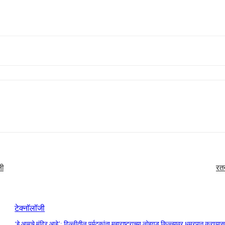
ली
रतन
टेक्नॉलॉजी
‘हे आमचे मंदिर आहे’: दिल्लीतील पर्यटकांना महाराष्ट्राच्या लोहगड किल्ल्यावर धुम्रपान करण्यास