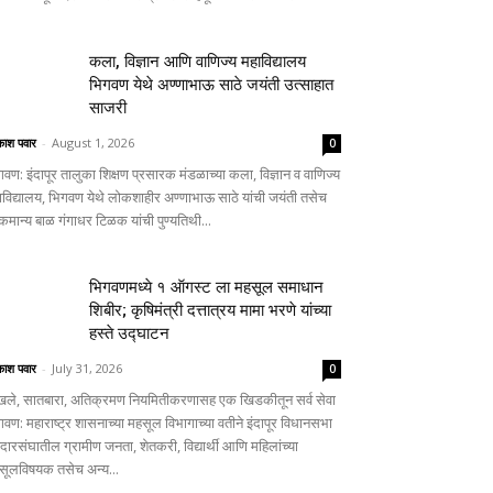
कला, विज्ञान आणि वाणिज्य महाविद्यालय
भिगवण येथे अण्णाभाऊ साठे जयंती उत्साहात
साजरी
ाश पवार
-
August 1, 2026
0
गवण: इंदापूर तालुका शिक्षण प्रसारक मंडळाच्या कला, विज्ञान व वाणिज्य
ाविद्यालय, भिगवण येथे लोकशाहीर अण्णाभाऊ साठे यांची जयंती तसेच
कमान्य बाळ गंगाधर टिळक यांची पुण्यतिथी...
भिगवणमध्ये १ ऑगस्ट ला महसूल समाधान
शिबीर; कृषिमंत्री दत्तात्रय मामा भरणे यांच्या
हस्ते उद्घाटन
ाश पवार
-
July 31, 2026
0
खले, सातबारा, अतिक्रमण नियमितीकरणासह एक खिडकीतून सर्व सेवा
गवण: महाराष्ट्र शासनाच्या महसूल विभागाच्या वतीने इंदापूर विधानसभा
दारसंघातील ग्रामीण जनता, शेतकरी, विद्यार्थी आणि महिलांच्या
सूलविषयक तसेच अन्य...