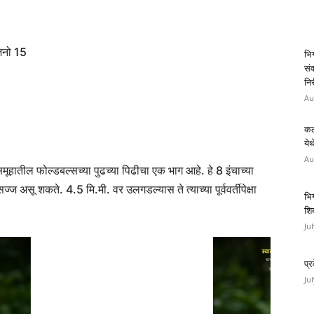
जनो 15
भिग
संव
निर
Au
कल
ये
Au
समूहातील फोल्डबल्सच्या पुढच्या पिढीचा एक भाग आहे. हे 8 इंचाच्या
ज असू शकते. 4.5 मि.मी. वर उलगडल्यास ते त्याच्या पूर्ववर्तीपेक्षा
भि
शिब
Ju
प्
Ju