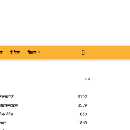
हर
ई पेपर
शिक्षण
0
टेक्नॉलॉजी
3702
लाइफस्टाइल
3579
देश-विदेश
1850
शहर
1849