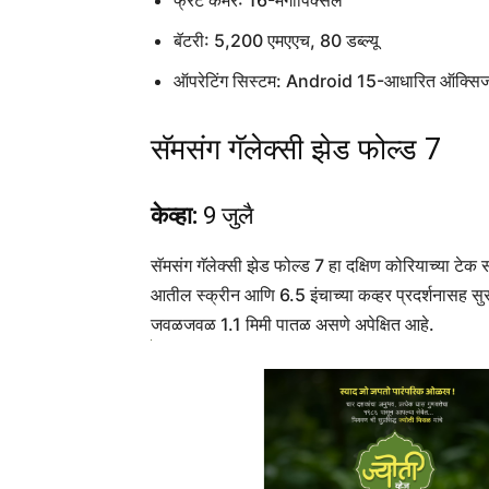
फ्रंट कॅमेरे: 16-मेगापिक्सल
बॅटरी: 5,200 एमएएच, 80 डब्ल्यू
ऑपरेटिंग सिस्टम: Android 15-आधारित ऑक्सि
सॅमसंग गॅलेक्सी झेड फोल्ड 7
केव्हा:
9 जुलै
सॅमसंग गॅलेक्सी झेड फोल्ड 7 हा दक्षिण कोरियाच्या टेक 
आतील स्क्रीन आणि 6.5 इंचाच्या कव्हर प्रदर्शनासह सुसज्
जवळजवळ 1.1 मिमी पातळ असणे अपेक्षित आहे.