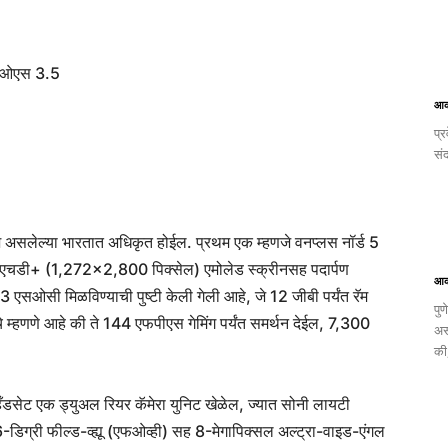
ी ओएस 3.5
आक
प्र
सं
 असलेल्या भारतात अधिकृत होईल. प्रथम एक म्हणजे वनप्लस नॉर्ड 5
ुल-एचडी+ (1,272×2,800 पिक्सेल) एमोलेड स्क्रीनसह पदार्पण
आक
3 एसओसी मिळविण्याची पुष्टी केली गेली आहे, जे 12 जीबी पर्यंत रॅम
पु
चे म्हणणे आहे की ते 144 एफपीएस गेमिंग पर्यंत समर्थन देईल, 7,300
अस
की
ँडसेट एक ड्युअल रियर कॅमेरा युनिट खेळेल, ज्यात सोनी लायटी
डिग्री फील्ड-व्ह्यू (एफओव्ही) सह 8-मेगापिक्सल अल्ट्रा-वाइड-एंगल