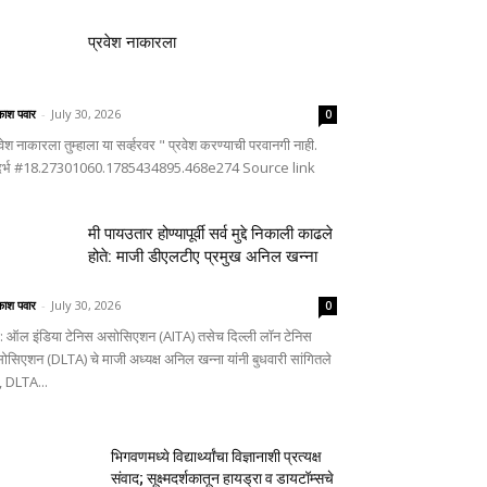
प्रवेश नाकारला
ाश पवार
-
July 30, 2026
0
वेश नाकारला तुम्हाला या सर्व्हरवर " प्रवेश करण्याची परवानगी नाही.
दर्भ #18.27301060.1785434895.468e274 Source link
मी पायउतार होण्यापूर्वी सर्व मुद्दे निकाली काढले
होते: माजी डीएलटीए प्रमुख अनिल खन्ना
ाश पवार
-
July 30, 2026
0
णे: ऑल इंडिया टेनिस असोसिएशन (AITA) तसेच दिल्ली लॉन टेनिस
ोसिएशन (DLTA) चे माजी अध्यक्ष अनिल खन्ना यांनी बुधवारी सांगितले
, DLTA...
भिगवणमध्ये विद्यार्थ्यांचा विज्ञानाशी प्रत्यक्ष
संवाद; सूक्ष्मदर्शकातून हायड्रा व डायटॉम्सचे