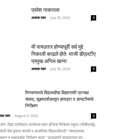
प्रवेश नाकारला
आकाश पवार
-
July 30, 2026
0
मी पायउतार होण्यापूर्वी सर्व मुद्दे
निकाली काढले होते: माजी डीएलटीए
प्रमुख अनिल खन्ना
आकाश पवार
-
July 30, 2026
0
भिगवणमध्ये विद्यार्थ्यांचा विज्ञानाशी प्रत्यक्ष
संवाद; सूक्ष्मदर्शकातून हायड्रा व डायटॉम्सचे
निरीक्षण
ाश पवार
-
August 4, 2026
0
वण: विद्या प्रतिष्ठान अनंतराव पवार इंग्लिश मिडियम स्कूल (सीबीएसई),
चोली येथे इयत्ता सातवी व आठवीच्या विद्यार्थ्यांसाठी "संवादात्मक
ाख्यान व सूक्ष्मदर्शक निरीक्षण सत्र" उत्साहपूर्ण वातावरणात पार...