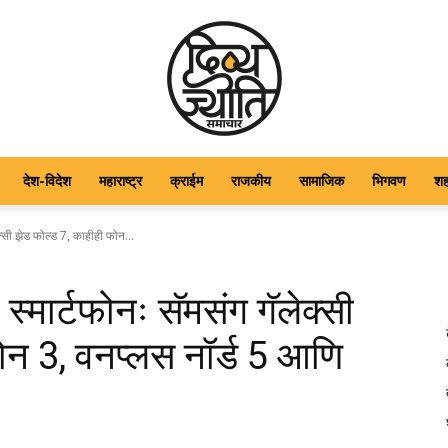
देश-विदेश
महाराष्ट्र
क्राईम
राजकीय
सामाजिक
भिगवण
श
DIVYAJYOTI
क्सी झेड फोल्ड 7, काहीही फोन...
स्मार्टफोनः सॅमसंग गॅलेक्सी
ोन 3, वनप्लस नॉर्ड 5 आणि
SAMACHAR