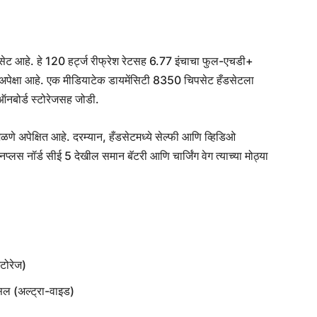
ेट आहे. हे 120 हर्ट्ज रीफ्रेश रेटसह 6.77 इंचाचा फुल-एचडी+
पेक्षा आहे. एक मीडियाटेक डायमेंसिटी 8350 चिपसेट हँडसेटला
ऑनबोर्ड स्टोरेजसह जोडी.
मिळणे अपेक्षित आहे. दरम्यान, हँडसेटमध्ये सेल्फी आणि व्हिडिओ
लस नॉर्ड सीई 5 देखील समान बॅटरी आणि चार्जिंग वेग त्याच्या मोठ्या
्टोरेज)
्सल (अल्ट्रा-वाइड)