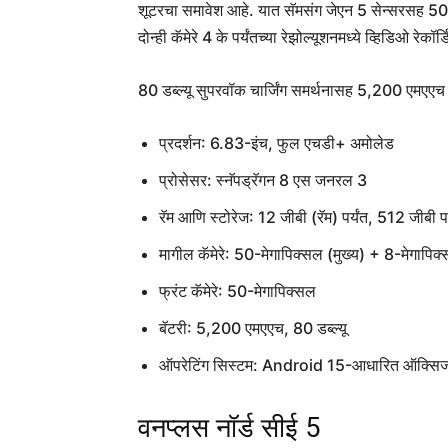
शूटरचा समावेश आहे. यात सॅमसंग जेएन 5 सेन्सरसह 50
दोन्ही कॅमेरे 4 के पर्यंतच्या रेझोल्यूशनमध्ये व्हिडिओ रेकॉ
80 डब्ल्यू सुपरवॉक चार्जिंग समर्थनासह 5,200 एमएएच ब
प्रदर्शन: 6.83-इंच, फुल एचडी+ अमोलेड
प्रोसेसर: स्नॅपड्रॅगन 8 एस जनरल 3
रॅम आणि स्टोरेज: 12 जीबी (रॅम) पर्यंत, 512 जीबी पर्
मागील कॅमेरे: 50-मेगापिक्सल (मुख्य) + 8-मेगापिक
फ्रंट कॅमेरे: 50-मेगापिक्सल
बॅटरी: 5,200 एमएएच, 80 डब्ल्यू
ऑपरेटिंग सिस्टम: Android 15-आधारित ऑक्सि
वनप्लस नॉर्ड सीई 5