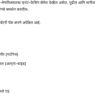
-मेगापिक्सलचा फ्रंट-फेसिंग कॅमेरा देखील असेल. पुढील आणि मागील
र्डिंगचे समर्थन करतील.
ॅटरी पॅक करणे अपेक्षित आहे.
यंत (स्टोरेज)
्सल (अल्ट्रा-वाइड)
जनो 15