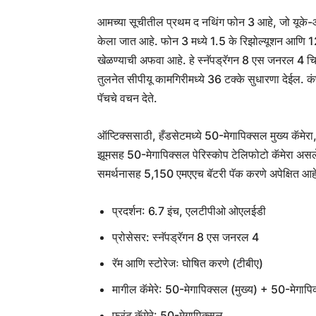
आमच्या सूचीतील प्रथम द नथिंग फोन 3 आहे, जो यूके-
केला जात आहे. फोन 3 मध्ये 1.5 के रिझोल्यूशन आणि 1
खेळण्याची अफवा आहे. हे स्नॅपड्रॅगन 8 एस जनरल 4 चिपसे
तुलनेत सीपीयू कामगिरीमध्ये 36 टक्के सुधारणा देईल. कंपन
पॅचचे वचन देते.
ऑप्टिक्ससाठी, हँडसेटमध्ये 50-मेगापिक्सल मुख्य कॅम
झूमसह 50-मेगापिक्सल पेरिस्कोप टेलिफोटो कॅमेरा असले
समर्थनासह 5,150 एमएएच बॅटरी पॅक करणे अपेक्षित आह
प्रदर्शन: 6.7 इंच, एलटीपीओ ओएलईडी
प्रोसेसर: स्नॅपड्रॅगन 8 एस जनरल 4
रॅम आणि स्टोरेजः घोषित करणे (टीबीए)
मागील कॅमेरे: 50-मेगापिक्सल (मुख्य) + 50-मेगाप
फ्रंट कॅमेरे: 50-मेगापिक्सल