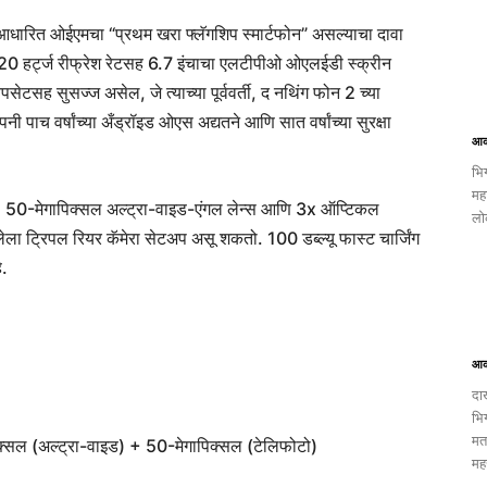
आधारित ओईएमचा “प्रथम खरा फ्लॅगशिप स्मार्टफोन” असल्याचा दावा
20 हर्ट्ज रीफ्रेश रेटसह 6.7 इंचाचा एलटीपीओ ओएलईडी स्क्रीन
टसह सुसज्ज असेल, जे त्याच्या पूर्ववर्ती, द नथिंग फोन 2 च्या
ी पाच वर्षांच्या अँड्रॉइड ओएस अद्यतने आणि सात वर्षांच्या सुरक्षा
आक
भि
मह
ेरा, 50-मेगापिक्सल अल्ट्रा-वाइड-एंगल लेन्स आणि 3x ऑप्टिकल
लो
ला ट्रिपल रियर कॅमेरा सेटअप असू शकतो. 100 डब्ल्यू फास्ट चार्जिंग
े.
आक
दा
भि
मत
िक्सल (अल्ट्रा-वाइड) + 50-मेगापिक्सल (टेलिफोटो)
मह