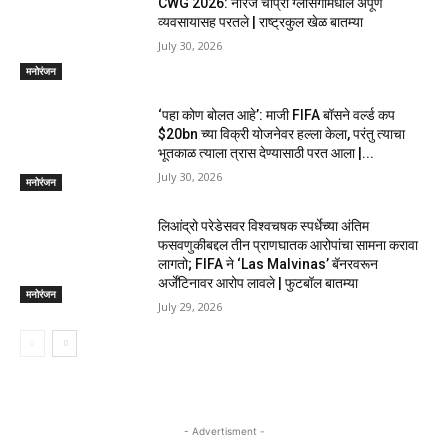
CWG 2026: नीरज चोप्रा ग्लासगोमधील अपूर्ण
व्यवसायासह परतले | राष्ट्रकुल खेळ बातम्या
July 30, 2026
मनोरंजन
‘पहा कोण बोलत आहे’: माजी FIFA बॉसने वर्ल्ड कप
$20bn च्या विक्री योजनेवर हल्ला केला, परंतु त्याचा
भूतकाळ त्याला त्रास देण्यासाठी परत आला |...
July 30, 2026
मनोरंजन
लिआंद्रो परेडेसवर विश्वचषक स्पर्धेच्या अंतिम
फसवणुकीबद्दल तीन प्राणघातक आरोपांचा सामना करावा
लागतो; FIFA ने ‘Las Malvinas’ बॅनरवरून
अर्जेंटिनावर आरोप लावले | फुटबॉल बातम्या
मनोरंजन
July 29, 2026
- Advertisment -