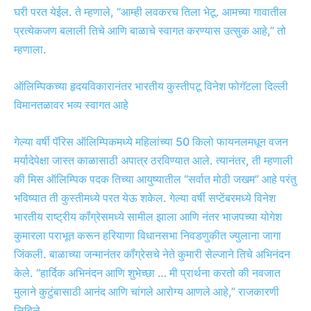
घरी परत येईल.
ते म्हणाले, “आम्ही लवकरच तिला भेटू. आमच्या गावातील
प्रत्येकजण बलाली तिचे आणि बाळाचे स्वागत करण्यास उत्सुक आहे,” तो
म्हणाला.
ऑलिम्पिकच्या हृदयविकारानंतर भारतीय कुस्तीपटू विनेश फोगॅटला दिल्ली
विमानतळावर भव्य स्वागत आहे
गेल्या वर्षी पॅरिस ऑलिम्पिकमध्ये महिलांच्या 50 किलो फायनलमधून वजन
मर्यादेपेक्षा जास्त काळासाठी अपात्र ठरविण्यात आले. त्यानंतर, ती म्हणाली
की मिस ऑलिम्पिक पदक तिच्या आयुष्यातील “सर्वात मोठी जखम” आहे परंतु
भविष्यात ती कुस्तीमध्ये परत येऊ शकेल.
गेल्या वर्षी सप्टेंबरमध्ये विनेश
भारतीय राष्ट्रीय कॉंग्रेसमध्ये सामील झाला आणि नंतर भाजपच्या योगेश
कुमारला पराभूत करून हरियाणा विधानसभा निवडणुकीत ज्युलाना जागा
जिंकली. बाळाच्या जन्मानंतर कॉंग्रेसचे नेते कुमारी सेल्जाने तिचे अभिनंदन
केले. “हार्दिक अभिनंदन आणि शुभेच्छा … मी प्रार्थना करतो की नवजात
मुलाने कुटुंबासाठी आनंद आणि चांगले आरोग्य आणले आहे,” राजकारणी
लिहिले.