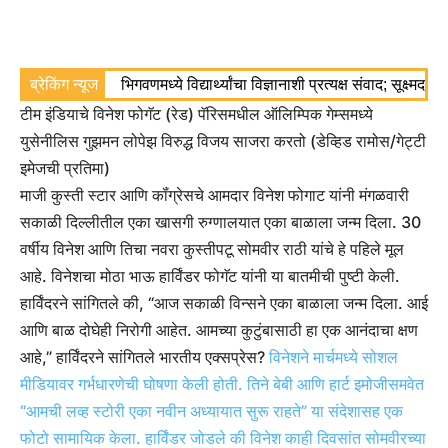
ब्रेकिंग न्यूज
भिगवणमध्ये विद्यार्थ्यांचा विज्ञानाशी प्रत्यक्ष संवाद; सूक्ष्मद
टीम इंडियाचे विनेश फोगॅट (रेड) पॅरिसमधील ऑलिम्पिक गेम्समध्ये
युसेनीलिस गुझमन लोपेझ विरुद्ध विजय साजरा करतो (डेव्हिड रामोस/गेट्टी
इमेजची प्रतिमा)
माजी कुस्ती स्टार आणि कॉंग्रेसचे आमदार विनेश फोगाट यांनी मंगळवारी
सकाळी दिल्लीतील एका खासगी रुग्णालयात एका बाळाला जन्म दिला. 30
वर्षीय विनेश आणि तिचा नवरा कुस्तीपटू सोमवीर राठी यांचे हे पहिले मूल
आहे.
विनेशचा मोठा भाऊ हार्विंडर फोगॅट यांनी या बातमीची पुष्टी केली.
हार्विंदरने सांगितले की, “आज सकाळी विन्सने एका बाळाला जन्म दिला. आई
आणि बाळ दोघेही निरोगी आहेत. आमच्या कुटुंबासाठी हा एक आनंदाचा क्षण
आहे,” हार्विंदरने सांगितले
भारतीय एक्सप्रेस
?
विनेशने मार्चमध्ये सोशल
मीडियावर गर्भधारणेची घोषणा केली होती. तिने बेबी आणि हार्ट इमोजीसमवेत
“आमची लव्ह स्टोरी एका नवीन अध्यायात सुरू राहते” या संदेशासह एक
फोटो सामायिक केला. हार्विंडर जोडले की विनेश काही दिवसांत सोमवीरच्या