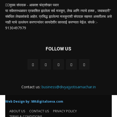
✍🏻मुख्य संपादक - आकाश चंद्रशेखर पवार
या संकेतस्थळावर प्रकाशित झालेला सर्व मजकूर, लेख आणि त्याचे हक्क , जबाबदारी''
संबंधित लेखकांकडे आहेत. प्रसिद्ध झालेल्या मजकुराशी संपादक सहमत असतीलच असे
नाही याचे उल्लंघन करणाऱ्यांवर कायदेशीर कारवाई करण्यात येईल. संपर्क :-
9130497979
FOLLOW US
Contact us:
business@divyajyotisamachar.in
Web Design by:
MKdigitalseva.com
ABOUT US
CONTACT US
PRIVACY POLICY
TERMS & CONDITIONS