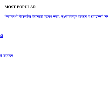
MOST POPULAR
भिगवणमध्ये विद्यार्थ्यांचा विज्ञानाशी प्रत्यक्ष संवाद; सूक्ष्मदर्शकातून हायड्रा व डायटॉम्सचे नि
जरी
्ते उद्घाटन