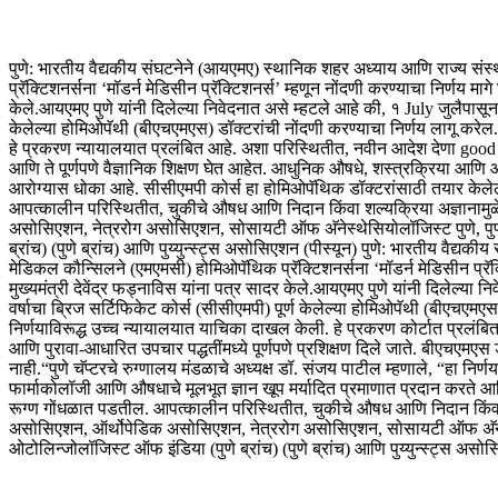
पुणे: भारतीय वैद्यकीय संघटनेने (आयएमए) स्थानिक शहर अध्याय आणि राज्य संस्
प्रॅक्टिशनर्सना ‘मॉडर्न मेडिसीन प्रॅक्टिशनर्स’ म्हणून नोंदणी करण्याचा निर्णय मागे
केले.
आयएमए पुणे यांनी दिलेल्या निवेदनात असे म्हटले आहे की, १ July जुलैपासू
केलेल्या होमिओपॅथी (बीएचएमएस) डॉक्टरांची नोंदणी करण्याचा निर्णय लागू करेल.
हे प्रकरण न्यायालयात प्रलंबित आहे. अशा परिस्थितीत, नवीन आदेश देणा good ्य
आणि ते पूर्णपणे वैज्ञानिक शिक्षण घेत आहेत. आधुनिक औषधे, शस्त्रक्रिया आणि 
आरोग्यास धोका आहे. सीसीएमपी कोर्स हा होमिओपॅथिक डॉक्टरांसाठी तयार केलेला ए
आपत्कालीन परिस्थितीत, चुकीचे औषध आणि निदान किंवा शल्यक्रिया अज्ञानामुळे रुग
असोसिएशन, नेत्ररोग असोसिएशन, सोसायटी ऑफ अ‍ॅनेस्थेसियोलॉजिस्ट पुणे, 
ब्रांच) (पुणे ब्रांच) आणि पुय्युन्स्ट्स असोसिएशन (पीस्यून)
पुणे: भारतीय वैद्यकी
मेडिकल कौन्सिलने (एमएमसी) होमिओपॅथिक प्रॅक्टिशनर्सना ‘मॉडर्न मेडिसीन प्रॅक्ट
मुख्यमंत्री देवेंद्र फड्नाविस यांना पत्र सादर केले.
आयएमए पुणे यांनी दिलेल्या न
वर्षाचा ब्रिज सर्टिफिकेट कोर्स (सीसीएमपी) पूर्ण केलेल्या होमिओपॅथी (बीएचएमएस
निर्णयाविरूद्ध उच्च न्यायालयात याचिका दाखल केली.
हे प्रकरण कोर्टात प्रलंब
आणि पुरावा-आधारित उपचार पद्धतींमध्ये पूर्णपणे प्रशिक्षण दिले जाते. बीएचएमए
नाही.
“
पुणे चॅप्टरचे रुग्णालय मंडळाचे अध्यक्ष डॉ. संजय पाटील म्हणाले, “हा 
फार्माकोलॉजी आणि औषधाचे मूलभूत ज्ञान खूप मर्यादित प्रमाणात प्रदान करते आ
रूग्ण गोंधळात पडतील.
आपत्कालीन परिस्थितीत, चुकीचे औषध आणि निदान किंवा शल्
असोसिएशन, ऑर्थोपेडिक असोसिएशन, नेत्ररोग असोसिएशन, सोसायटी ऑफ अ‍ॅनेस
ओटोलिन्जोलॉजिस्ट ऑफ इंडिया (पुणे ब्रांच) (पुणे ब्रांच) आणि पुय्युन्स्ट्स असो