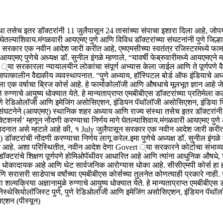
था तसेच इतर डॉक्टरांनी 11 जुलैपासून 24 तासांच्या संपाचा इशारा दिला आहे, जो
 घेतल्याशिवाय.
मंगळवारी आयएमए पुणे आणि विविध डॉक्टरांच्या संघटनांनी पुणे जिल्हाधि
न सरकार एक नवीन आदेश जारी करीत आहे, एमएमसीच्या स्वतंत्र रजिस्टरमध्ये फार्माक
आयएमए पुणेचे अध्यक्ष डॉ. सुनील इंगळे म्हणाले, “यावर्षी फेब्रुवारीमध्ये आयएमएने
ा सरकारला न्यायालयीन लोकांचा संपूर्ण अभ्यास केला जाईल आणि ते पूर्णपणे वैज्ञा
आपत्कालीन वैद्यकीय व्यवस्थापनात. “
पुणे अध्याय, हॉस्पिटल बोर्ड ऑफ इंडियाचे अ
क वर्षाचा ब्रिज कोर्स आहे. हे फार्माकोलॉजी आणि औषधाचे मूलभूत ज्ञान आहे जे स
्णाचे आयुष्य धोक्यात येते. हे मान्यताप्राप्त एमबीबीएस डॉक्टरांच्या प्रतिमेला 
पुणे रेडिओलॉजी आणि इमेजिंग असोसिएशन, इंडियन पॅथॉलॉजी असोसिएशन, इंडिया
य संघटनेने (आयएमए) स्थानिक शहर अध्याय आणि राज्य संस्था तसेच इतर डॉक्टरांनी 1
िशनर्स’ म्हणून नोंदणी करण्याचा निर्णय मागे घेतल्याशिवाय.
मंगळवारी आयएमए पुणे आण
िवेदनात असे म्हटले आहे की, १ July जुलैपासून सरकार एक नवीन आदेश जारी करीत आ
) डॉक्टरांची नोंदणी करण्याचा निर्णय लागू करेल.
इमा पुणेचे अध्यक्ष डॉ. सुनील इंगळे
ित आहे. अशा परिस्थितीत, नवीन आदेश देणा Govert ्या सरकारने कोर्टाचा संभाव्य अ
स डॉक्टरांचे शिक्षण पूर्णपणे होमिओपॅथीवर आधारित आहे आणि त्यांना आधुनिक औषधे
निर्णय धोकादायक आहे आणि थेट सार्वजनिक आरोग्यास धोका आहे.
सीसीएमपी कोर्स हा 
णि सरासरी साडेपाच वर्षांच्या एमबीबीएस कोर्सच्या तुलनेत कोणत्याही प्रकारे न
यक्रिया अज्ञानामुळे रुग्णाचे आयुष्य धोक्यात येते.
हे मान्यताप्राप्त एमबीबीएस 
्थेसियोलॉजिस्ट पुणे, पुणे रेडिओलॉजी आणि इमेजिंग असोसिएशन, इंडियन पॅथ
सिएशन (पीस्यून)