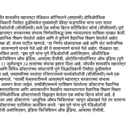
पर्यंत शासकीय महाराष्ट्र मेडिकल कौन्सिलने (एमएमसी) होमिओपॅथिक
कारी जितेंद्र डुडीमार्फत मुख्यमंत्री देवेंद्र फड्नाविस यांना पत्र सादर
ोलॉजी (सीसीएमपी) मध्ये एक वर्षाचा ब्रिज सर्टिफिकेट कोर्स (सीसीएमपी) पूर्ण
 महाराष्ट्र सरकारच्या संभाव्य निर्णयाविरूद्ध उच्च न्यायालयात याचिका दाखल केली.
निक शिक्षण घेतलेले आहेत आणि ते पूर्णपणे वैज्ञानिक शिक्षण घेतलेले आहेत
ध्यक्ष डॉ. संजय पाटील म्हणाले, “हा निर्णय धोकादायक आहे आणि थेट सार्वजनिक
ामान्यपणे मानले गेले आहे की ते सामान्यपणे मानले गेले आहेत. गोंधळात रहा.
कलंकित करते. “
इमा पुणे यांना पुणे रेडिओलॉजी असोसिएशन, ऑर्थोपेडिक
 फिजिशियन ऑफ इंडिया, आयएमए पीसीबी, ओटोलिन्जोलॉजिस्ट ऑफ इंडिया (पुणे
1 जुलैपासून 24 तासांच्या संपाचा इशारा दिला आहे, जोपर्यंत शासकीय महाराष्ट्र
ि विविध डॉक्टरांच्या संघटनांनी पुणे जिल्हाधिकारी जितेंद्र डुडीमार्फत
हे, एमएमसीच्या स्वतंत्र रजिस्टरमध्ये फार्माकोलॉजी (सीसीएमपी) मध्ये एक
 म्हणाले, “यावर्षी फेब्रुवारीमध्ये आयएमएने महाराष्ट्र सरकारच्या संभाव्य
वमान केला जाईल. एमबीबीएसमध्ये प्रशिक्षण घेतलेल्या डॉक्टरांना वैज्ञानिक
, शस्त्रक्रिया आणि आपत्कालीन वैद्यकीय व्यवस्थापनात वैज्ञानिक शिक्षण मिळत
होमिओपॅथिक डॉक्टरांसाठी डिझाइन केलेला एक वर्षाचा ब्रिज कोर्स आहे. हे
ाही. जर अशा डॉक्टरांना ‘आधुनिक औषध चिकित्सक’ म्हणून ओळखले गेले तर सामान्य
डॉक्टरांच्या प्रतिमेला कलंकित करते. “
इमा पुणे यांना पुणे रेडिओलॉजी
ॉलॉजी असोसिएशन, इंडिया फिजिशियन ऑफ इंडिया, आयएमए पीसीबी,