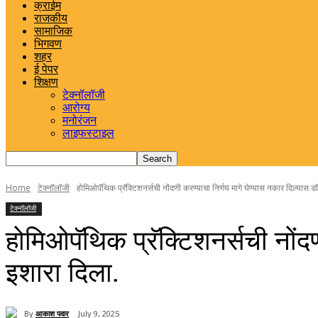
क्राईम
राजकीय
सामाजिक
भिगवण
शहर
ई पेपर
शिक्षण
टेक्नॉलॉजी
आरोग्य
मनोरंजन
लाइफस्टाइल
Home
टेक्नॉलॉजी
होमिओपॅथिक प्रॅक्टिशनर्सची नोंदणी करण्याचा निर्णय मागे घेण्यास नकार दिल्यास डॉक
टेक्नॉलॉजी
होमिओपॅथिक प्रॅक्टिशनर्सची नोंदण
इशारा दिला.
By
आकाश पवार
July 9, 2025