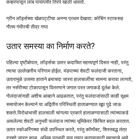
कव्हरपासून लांब पायापर्यंत तिरपे खाली धावतो.
ग्रीन लॉर्ड्सच्या खेळपट्टीचा अनन्य प्रथम देखावा: कोचिंग स्टाफसह
गौतम गंभीरची तीव्र गप्पा
उतार समस्या का निर्माण करते?
पहिल्या दृष्टीक्षेपात, लॉर्ड्सचा उतार कदाचित महत्त्वपूर्ण दिसत नाही, परंतु
त्याचा उल्लेखनीय परिणाम होईल. मंडपाच्या शेवटी फलंदाजी करताना,
उतारामुळे उजव्या हाताने बर्‍याचदा जास्त हालचालींचा सामना करावा लागतो,
तर नर्सरीच्या टोकापासून वितरणाने जगात परत जगाकडे दुर्लक्ष केले.
गोलंदाजांनाही अशीच आव्हाने आढळतात, परंतु फलंदाजांसाठी काही सूक्ष्म
समायोजन केल्याने या अद्वितीय परिस्थिती हाताळण्यात खूप पुढे जाऊ
शकते.
विरोधाभासी हालचाली चांगल्या प्रकारे हाताळण्यासाठी त्यांच्याकडे
असलेल्या शेवटी अनुभवी फलंदाज त्यांच्या भूमिकेवर किंचित बदल करतात.
उतार स्कोअरिंगच्या संधी उपस्थित करते, परंतु कॉम्पॅक्ट, शिस्तबद्ध तंत्र
राखणे जास्त काळ, अधिक प्रभावी डाव तयार करण्यासाठी महत्त्वाचे आहे.