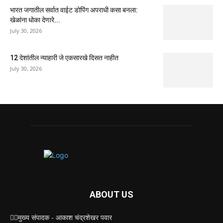
भारत जगातील सर्वात वाईट डोपिंग अपराधी कसा बनला:
खेळांना धोका देणारे...
July 30, 2026
12 देशांतील न्याहारी जे एकसारखे दिसत नाहीत
July 30, 2026
ABOUT US
✍🏻मुख्य संपादक - आकाश चंद्रशेखर पवार