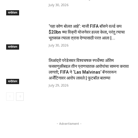
July 30, 2026
मनोरंजन
‘पहा कोण बोलत आहे’: माजी FIFA बॉसने वर्ल्ड कप
$20bn च्या विक्री योजनेवर हल्ला केला, परंतु त्याचा
भूतकाळ त्याला त्रास देण्यासाठी परत आला |...
July 30, 2026
मनोरंजन
लिआंद्रो परेडेसवर विश्वचषक स्पर्धेच्या अंतिम
फसवणुकीबद्दल तीन प्राणघातक आरोपांचा सामना करावा
लागतो; FIFA ने ‘Las Malvinas’ बॅनरवरून
अर्जेंटिनावर आरोप लावले | फुटबॉल बातम्या
मनोरंजन
July 29, 2026
- Advertisment -