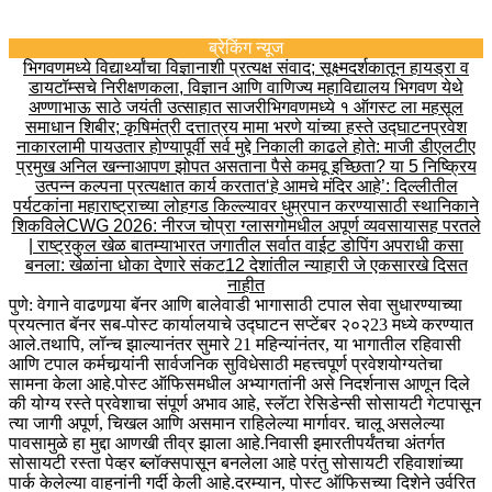
ब्रेकिंग न्यूज
भिगवणमध्ये विद्यार्थ्यांचा विज्ञानाशी प्रत्यक्ष संवाद; सूक्ष्मदर्शकातून हायड्रा व
डायटॉम्सचे निरीक्षण
कला, विज्ञान आणि वाणिज्य महाविद्यालय भिगवण येथे
अण्णाभाऊ साठे जयंती उत्साहात साजरी
भिगवणमध्ये १ ऑगस्ट ला महसूल
समाधान शिबीर; कृषिमंत्री दत्तात्रय मामा भरणे यांच्या हस्ते उद्घाटन
प्रवेश
नाकारला
मी पायउतार होण्यापूर्वी सर्व मुद्दे निकाली काढले होते: माजी डीएलटीए
प्रमुख अनिल खन्ना
आपण झोपत असताना पैसे कमवू इच्छिता? या 5 निष्क्रिय
उत्पन्न कल्पना प्रत्यक्षात कार्य करतात
‘हे आमचे मंदिर आहे’: दिल्लीतील
पर्यटकांना महाराष्ट्राच्या लोहगड किल्ल्यावर धुम्रपान करण्यासाठी स्थानिकाने
शिकविले
CWG 2026: नीरज चोप्रा ग्लासगोमधील अपूर्ण व्यवसायासह परतले
| राष्ट्रकुल खेळ बातम्या
भारत जगातील सर्वात वाईट डोपिंग अपराधी कसा
बनला: खेळांना धोका देणारे संकट
12 देशांतील न्याहारी जे एकसारखे दिसत
नाहीत
पुणे: वेगाने वाढणार्‍या बॅनर आणि बालेवाडी भागासाठी टपाल सेवा सुधारण्याच्या
प्रयत्नात बॅनर सब-पोस्ट कार्यालयाचे उद्घाटन सप्टेंबर २०२23 मध्ये करण्यात
आले.
तथापि, लॉन्च झाल्यानंतर सुमारे 21 महिन्यांनंतर, या भागातील रहिवासी
आणि टपाल कर्मचार्‍यांनी सार्वजनिक सुविधेसाठी महत्त्वपूर्ण प्रवेशयोग्यतेचा
सामना केला आहे.
पोस्ट ऑफिसमधील अभ्यागतांनी असे निदर्शनास आणून दिले
की योग्य रस्ते प्रवेशाचा संपूर्ण अभाव आहे, स्लॅटा रेसिडेन्सी सोसायटी गेटपासून
त्या जागी अपूर्ण, चिखल आणि असमान राहिलेल्या मार्गावर. चालू असलेल्या
पावसामुळे हा मुद्दा आणखी तीव्र झाला आहे.
निवासी इमारतीपर्यंतचा अंतर्गत
सोसायटी रस्ता पेव्हर ब्लॉक्सपासून बनलेला आहे परंतु सोसायटी रहिवाशांच्या
पार्क केलेल्या वाहनांनी गर्दी केली आहे.
दरम्यान, पोस्ट ऑफिसच्या दिशेने उर्वरित