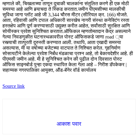
म्हणाले की, चिखलाच्या ताणून दुचाकी चालकांना संतुलित करणे ही एक मोठी
समस्या आहे आणि बर्‍याचदा ते स्किड करतात.
जमीन पीएमसीच्या मालकीची
सुविधा जागा प्लॉट आहे जी 3,344 चौरस मीटर (सीरियल क्र. 166) मोजते.
आता, रहिवासी आणि टपाल अधिकारी सारखेच नागरी संस्था कनेक्टिंग रस्ता
हस्तक्षेप आणि पूर्ण करण्यासाठी उद्युक्त करीत आहेत, सर्वांसाठी सुरक्षित आणि
सोयीस्कर प्रवेश सुनिश्चित करतात.
ऑफिकल म्हणतो
मतदान केंद्र असल्याने
गेल्या निवडणुकीत घटनास्थळावरील पोस्ट ऑफिसकडे जाणा road ्या
रस्त्याची तात्पुरती दुरुस्ती करण्यात आली. तथापि, आता एखादी समस्या
असल्यास, मी या वर्षाच्या बजेटच्या वाटपात ते निश्चित करेल. गृहनिर्माण
सोसायटीने केलेल्या प्रवेश निर्बंध मंडळाचा प्रश्न आहे, तो बेकायदेशीर आहे. ही
पीएमसी जमीन आहे. मी हे सुनिश्चित करेन की पुढील दोन दिवसात पोस्ट
ऑफिस साइनबोर्ड पुन्हा एकदा स्थापित केला गेला आहे – गिरीश डॅपकेकर |
सहाय्यक नगरपालिका आयुक्त, औंड-बॅनेर वॉर्ड कार्यालय
Source link
आकाश पवार