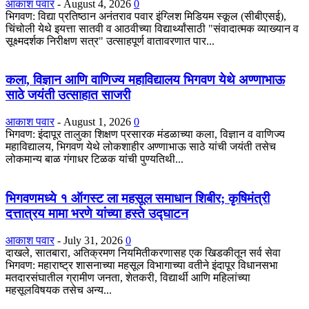
आकाश पवार
-
August 4, 2026
0
भिगवण: विद्या प्रतिष्ठान अनंतराव पवार इंग्लिश मिडियम स्कूल (सीबीएसई),
चिंचोली येथे इयत्ता सातवी व आठवीच्या विद्यार्थ्यांसाठी "संवादात्मक व्याख्यान व
सूक्ष्मदर्शक निरीक्षण सत्र" उत्साहपूर्ण वातावरणात पार...
कला, विज्ञान आणि वाणिज्य महाविद्यालय भिगवण येथे अण्णाभाऊ
साठे जयंती उत्साहात साजरी
आकाश पवार
-
August 1, 2026
0
भिगवण: इंदापूर तालुका शिक्षण प्रसारक मंडळाच्या कला, विज्ञान व वाणिज्य
महाविद्यालय, भिगवण येथे लोकशाहीर अण्णाभाऊ साठे यांची जयंती तसेच
लोकमान्य बाळ गंगाधर टिळक यांची पुण्यतिथी...
भिगवणमध्ये १ ऑगस्ट ला महसूल समाधान शिबीर; कृषिमंत्री
दत्तात्रय मामा भरणे यांच्या हस्ते उद्घाटन
आकाश पवार
-
July 31, 2026
0
दाखले, सातबारा, अतिक्रमण नियमितीकरणासह एक खिडकीतून सर्व सेवा
भिगवण: महाराष्ट्र शासनाच्या महसूल विभागाच्या वतीने इंदापूर विधानसभा
मतदारसंघातील ग्रामीण जनता, शेतकरी, विद्यार्थी आणि महिलांच्या
महसूलविषयक तसेच अन्य...