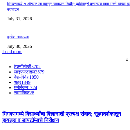
भिगवणमध्ये १ ऑगस्ट ला महसूल समाधान शिबीर; कृषिमंत्री दत्तात्रय मामा भरणे यांच्या हस
उद्घाटन
July 31, 2026
प्रवेश नाकारला
July 30, 2026
Load more
0
टेक्नॉलॉजी
3702
लाइफस्टाइल
3579
देश-विदेश
1850
शहर
1849
मनोरंजन
1724
सामाजिक
28
भिगवणमध्ये विद्यार्थ्यांचा विज्ञानाशी प्रत्यक्ष संवाद; सूक्ष्मदर्शकातून
हायड्रा व डायटॉम्सचे निरीक्षण