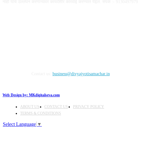
नाही याचे उल्लंघन करणाऱ्यांवर कायदेशीर कारवाई करण्यात येईल. संपर्क :- 9130497979
FOLLOW US
Contact us:
business@divyajyotisamachar.in
Web Design by:
MKdigitalseva.com
ABOUT US
CONTACT US
PRIVACY POLICY
TERMS & CONDITIONS
Select Language
▼