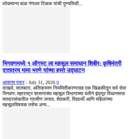
लोकमान्य बाळ गंगाधर टिळक यांची पुण्यतिथी...
भिगवणमध्ये १ ऑगस्ट ला महसूल समाधान शिबीर; कृषिमंत्री
दत्तात्रय मामा भरणे यांच्या हस्ते उद्घाटन
आकाश पवार
-
July 31, 2026
0
दाखले, सातबारा, अतिक्रमण नियमितीकरणासह एक खिडकीतून सर्व सेवा
भिगवण: महाराष्ट्र शासनाच्या महसूल विभागाच्या वतीने इंदापूर विधानसभा
मतदारसंघातील ग्रामीण जनता, शेतकरी, विद्यार्थी आणि महिलांच्या
महसूलविषयक तसेच अन्य...