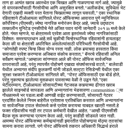
ताण हा अत्यंत खराब अवस्थेत एक चिखल आणि गाळपणाचा मार्ग आहे, ज्यामुळे
तो वापरकर्त्यांसाठी गैरसोयीचा आणि असुरक्षित बनतो.
“अलीकडेच, सुविधेला भेट
देणारी एखादी व्यक्ती परत येताना चिखलाच्या ताणून घसरली,” एका स्थानिक
रहिवाशाने टीओआयला सांगितले.
पोस्ट ऑफिसच्या आवारात पुणे म्युनिसिपल
कॉर्पोरेशन (पीएमसी) ज्येष्ठ नागरिक मनोरंजन केंद्र आहे, ज्याचे उद्घाटन
तत्कालीन युनिटेड एनसीपीचे नेते अजित पवार यांनी जानेवारी २०१ in मध्ये केले
होते. गंमत म्हणजे, या क्षेत्रामध्ये प्रवेश आता इतरांमध्ये ज्येष्ठ नागरिकांसाठी
विशेषतः समस्याप्रधान आहे.
सर्व चुकीची चिन्हे
स्थानिक रहिवाशांनी हायलाइट
केला की या क्षेत्राशी अपरिचित असलेल्यांसाठी परिस्थिती गैरसोयीची आहे.
“कोणतेही स्पष्ट चिन्ह किंवा योग्य रस्ता नाही. लोक बर्‍याचदा हरवतात किंवा
समाजात प्रवेश करण्यास अजिबात संकोच करतात,” बॅनरचे रहिवासी अनिल
सर्वेक्षण म्हणाले.
“आम्हाला सांगण्यात आले की पोस्ट ऑफिस सार्वजनिक
वापरासाठी आहे, परंतु त्यापर्यंत पोहोचणे एखाद्या संघर्षासारखे वाटते,” बालेवाडी
येथील अभ्यागत संदीप कुलकर्णी यांनी जोडले.
सल्ट्टा रेसिडेन्सी येथील एका
सुरक्षा रक्षकाने टीओआयला सांगितले की, “पोस्ट ऑफिससाठी एक बोर्ड होते,
परंतु नुकत्याच झालेल्या मुसळधार पावसाच्या वेळी ते उडून गेले.”
एका
भेटीदरम्यान, टीओआयला सोसायटीच्या गेटजवळ कचर्‍याच्या ढीगात खराब
झालेले साइनबोर्ड सापडला आणि अभ्यागतांना भेडसावणा communition ्या
गोंधळामध्ये भर पडला.
बाबी आणखी वाईट करण्यासाठी, सोसायटी गेटवर
प्रदर्शित केलेले नियम बाहेरील प्रवेशास प्रतिबंधित करतात आणि अभ्यागतांना
या सार्वजनिक टपाल सेवांमध्ये कसे प्रवेश करायचा याबद्दल खात्री नसतो.
हे
फक्त रहिवासीच नाही तर टपाल कर्मचारी देखील आहेत. “आम्ही पीएमसीशी
बैठक सुरू करण्याचा प्रयत्न केला आहे, परंतु काहीही सोडवले जात नाही.
आमच्या पोस्ट ऑफिसच्या कर्मचार्‍यांनाही इमारतीत पोहोचणार्‍या मोठ्या त्रासांचा
सामना करावा लागतो. पुणे पोस्ट ऑफिसचे तक्रार अधिकारी सिद्धार्थ हराले