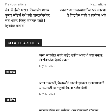
Previous article
Next article
इंड. वि इंजी: घरात ‘खिलाडी’! अक्षय
सकाळच्या चालण्यामागील खरे कारणः
कुमार लॉर्ड्स येथे रवी शास्त्रीबरोबर
ते फिटनेस नाही, हे हार्मोन्स आहे
संघ भारत; चित्र व्हायरल जाते |
क्रिकेट बातम्या
RELATED ARTICLES
भारत जगातील सर्वात वाईट डोपिंग अपराधी कसा बनला:
खेळांना धोका देणारे संकट
July 30, 2026
देश-विदेश
जागा नाकारली, विद्यार्थ्याने आपली गुणवत्ता दाखवण्यासाठी
आयआयटी-कानपूरची वेबसाइट हॅक केली
July 30, 2026
देश-विदेश
काश्मीर हॉटेल बूम: पर्यटक आता टॅक्सीमध्ये झोपणार