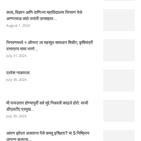
कला, विज्ञान आणि वाणिज्य महाविद्यालय भिगवण येथे
अण्णाभाऊ साठे जयंती उत्साहात...
August 1, 2026
भिगवणमध्ये १ ऑगस्ट ला महसूल समाधान शिबीर; कृषिमंत्री
दत्तात्रय मामा भरणे...
July 31, 2026
प्रवेश नाकारला
July 30, 2026
मी पायउतार होण्यापूर्वी सर्व मुद्दे निकाली काढले होते: माजी
डीएलटीए प्रमुख...
July 30, 2026
आपण झोपत असताना पैसे कमवू इच्छिता? या 5 निष्क्रिय
उत्पन्न कल्पना...