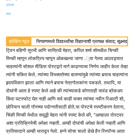
ब्रेकिंग न्यूज
भिगवणमध्ये विद्यार्थ्यांचा विज्ञानाशी प्रत्यक्ष संवाद; सूक्ष्मद
ट्विन बहिणी सुरभी आणि साम्रिधी मेहरा, कपिल शर्मा शोमधील चिन्की
मिन्की म्हणून लोकप्रिय म्हणून ओळखल्या जाणा .्या गेल्या आठवड्यात
चाहत्यांनी सोशल मीडिया पोस्टद्वारे मार्ग काढण्याचा निर्णय जाहीर केला तेव्हा
त्यांनी चकित केले.
त्यांच्या विभक्ततेच्या बातम्यांमुळे त्यांच्या बर्‍याच चाहत्यांना
हृदयविकार झाला आणि त्याने बर्‍याच नेत्रगोलकांना पकडले.
तथापि, या
दोघांनी आता हे स्पष्ट केले आहे की त्यांच्याकडे कोणताही भावंड ब्रेकअप
किंवा घटस्फोट घेत नाही आणि सर्व काही फक्त त्यांच्या नवीन रिअल्टी शो,
छोरियान चाली गॉनच्या पदोन्नतीसाठी होते.
या पोस्टचे स्पष्टीकरण देताना,
चिंकी मिन्की येथील समृद्धी मेहरा यांनी स्पष्ट केले की, “आम्हाला पोस्टवर
अशा प्रतिक्रियेची अपेक्षा नव्हती. आम्ही दोघांची अपेक्षा केली नव्हती आणि
प्रतिसादाने आम्ही भारावून गेलो.
हम्ने सोचा चालो डेखे हैन रिस्पॉन्स आता