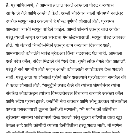
है. प्रामाणिकपणे, ते आमच्या हातात नव्हते आम्हाला पोस्ट करण्यास
सांगितले गेले आणि आम्ही ते केले. आम्ही चोरियान चाली गॉनमध्ये स्वतंत्र
स्पर्धक म्हणून जात असल्याने हे पोस्ट पूर्णपणे शोसाठी होते. प्रथमच
आम्हाला व्यक्ती म्हणून पाहिले जाईल. आम्ही शोमध्ये एकत्र जात आहोत
परंतु व्यक्ती म्हणून आपला स्वतःचा गेम खेळण्यासाठी, म्हणून पोस्ट त्याबद्दल
होते.
शो नंतरही चिन्की-मिंकी एकत्र काम करताना दिसणार आहे,
आमच्याकडे कोणतेही भावंड ब्रेकअप किंवा घटस्फोट घेत नाही. आम्हाला
असे बरेच कॉल, संदेश मिळाले की “अरे देवा, तुम्ही लोक वेगळे होत आहात”,
परंतु हे सर्व गोपनीय होते म्हणून आम्ही कोणालाही स्पष्टीकरण देऊ शकलो
नाही. परंतु आता या शोसाठी प्रोमो बाहेर असल्याने प्रत्येकजण समजेल की
ते फक्त शोसाठी होते. “
समृद्धीने उघड केले की त्यांच्या घोषणेनंतर त्यांना
संबंधित लोकांकडून त्यांच्या विभक्ततेबद्दल विचारणा करणारे असंख्य कॉल
आणि संदेश प्राप्त झाले. काहींनी नेहा कक्कर आणि सोनू कक्कर यांच्यातील
अफवा पसरवण्याशी तुलना केली.
ती म्हणाली, “मी म्हणेन की बहिणीचा
ब्रेकअप सामान्य भावंडांमध्ये होऊ शकतो परंतु जुळ्या बहिणींचा वाटा खूप
वेगळा आहे आणि कोणीही त्यांच्या टेलीपॅथीला हरवू शकत नाही. मी म्हणेन