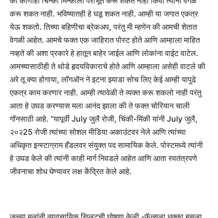
की कोणीही चिन्की मिन्कीला पराभूत करू शकत नाही किंवा त्यांना वेगळे
करू शकत नाही. भविष्यातही हे घडू शकत नाही. आम्ही या जगात एकत्र
येऊ शकतो. तिच्या बहिणीचा ब्रेकअप, परंतु मी म्हणेन की आमची शेतात
वेगळी आहेत.
आमचे फक्त एक जाहिरात पोस्ट होते आणि आम्हाला माहित
नव्हते की अशा प्रकारे हे हातून बाहेर जाईल आणि लोकांना वाईट वाटेल.
आमच्यासाठीही ते थोडे हृदयविकाराचे होते आणि आम्हाला असेही वाटले की
अरे तू क्या होगाया, लॉगऑन ने इटना झ्याडा सोच लिए केई आम्ही यापुढे
एकत्र काम करणार नाही. आम्ही त्यावेळी ते व्यक्त करू शकलो नाही परंतु
आता हे उघड करण्यास मला आनंद झाला की ते फक्त चोरियान चाली
गॉनसाठी आहे. “
यापूर्वी July जुलै रोजी, चिंकी-मिंकी यांनी July जुलै,
२०२25 रोजी त्यांच्या सोशल मीडिया अकाउंटवर नेले आणि त्यांच्या
अधिकृत इन्स्टाग्राम हँडलवर संयुक्त पद सामायिक केले. पोस्टमध्ये त्यांनी
हे उघड केले की त्यांनी काही मार्ग निवडले आहेत आणि आता स्वतंत्रपणे
जीवनाचा शोध घेण्यावर लक्ष केंद्रित केले आहे.
जुळ्या मुलांनी व्यावसायिक स्प्लिटची घोषणा केली -फॅन्सला धक्का बसला