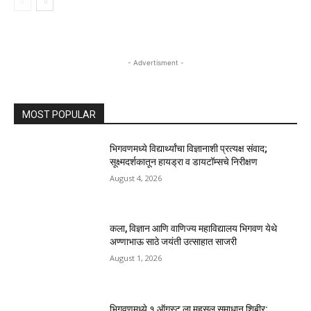
- Advertisment -
MOST POPULAR
भिगवणमध्ये विद्यार्थ्यांचा विज्ञानाशी प्रत्यक्ष संवाद;
सूक्ष्मदर्शकातून हायड्रा व डायटॉम्सचे निरीक्षण
August 4, 2026
कला, विज्ञान आणि वाणिज्य महाविद्यालय भिगवण येथे
अण्णाभाऊ साठे जयंती उत्साहात साजरी
August 1, 2026
भिगवणमध्ये १ ऑगस्ट ला महसूल समाधान शिबीर;