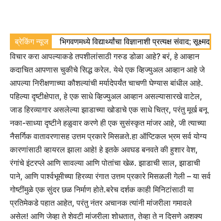
ब्रेकिंग न्यूज
भिगवणमध्ये विद्यार्थ्यांचा विज्ञानाशी प्रत्यक्ष संवाद; सूक्ष्मद
विचार करा आपल्याकडे तपशीलांसाठी गरुड डोळा आहे? बरं, हे आव्हान
कदाचित आपणास चुकीचे सिद्ध करेल. येथे एक व्हिज्युअल आव्हान आहे जे
आपल्या निरीक्षणाच्या कौशल्यांची मर्यादेपर्यंत चाचणी घेण्यास बांधील आहे.
पहिल्या दृष्टीक्षेपात, हे एक साधे व्हिज्युअल आव्हान असल्यासारखे वाटेल,
जाड हिरव्यागार असलेल्या झाडाच्या खोडाचे एक साधे चित्र, परंतु मूर्ख बनू
नका-साध्या दृष्टीने हळुवार करणे ही एक सुसंस्कृत मांजर आहे, जी त्याच्या
नैसर्गिक वातावरणासह उत्तम प्रकारे मिसळते.
हा ऑप्टिकल भ्रम सर्व योग्य
कारणांसाठी व्हायरल झाला आहे! हे इतके अवघड बनवते की हुशार वेश,
रंगांचे इंटरप्ले आणि सावल्या आणि पोतांचा खेळ. झाडाची साल, झाडाची
पाने, आणि पार्श्वभूमीच्या हिरव्या रंगात उत्तम प्रकारे मिसळली गेली – या सर्व
गोष्टींमुळे एक सुंदर छळ निर्माण होते.
बरेच दर्शक काही मिनिटांसाठी या
प्रतिमेकडे पहात आहेत, परंतु नंतर अचानक त्यांनी मांजरीला गमावले
असेल! आणि जेव्हा ते शेवटी मांजरीला शोधतात, तेव्हा ते न दिसणे अशक्य