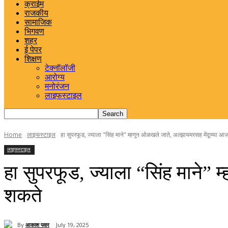
क्राईम
राजकीय
सामाजिक
भिगवण
शहर
ई पेपर
शिक्षण
टेक्नॉलॉजी
आरोग्य
मनोरंजन
लाइफस्टाइल
Home
लाइफस्टाइल
हा सुपरफूड, ज्याला "सिंह माने" म्हणून ओळखले जाते, अल्झायमरसह मेंदूच्या आजार
लाइफस्टाइल
हा सुपरफूड, ज्याला “सिंह माने” 
शकते
By
आकाश पवार
July 19, 2025