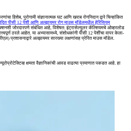
णांचा हिशेब, पुरोगामी संज्ञानात्मक घट आणि खराब रोगनिदान द्वारे चिन्हांकित
भेदित पीसी 12 पेशी आणि अल्झायमर रोग माउस मॉडेलमधील हेरिसियम
ंक्शनशी जोरदारपणे संबंधित आहे, विशेषत: इंट्रासेल्युलर कॅल्शियमचे ओव्हरलोड
्त्वपूर्ण ठरले आहेत. या अभ्यासामध्ये, संशोधकांनी पीसी 12 पेशींचा वापर केला-
) प्रशासनाद्वारे अल्झायमर सारख्या लक्षणांसह प्रेरित माउस मॉडेल.
ूरोप्रोटेक्टिव्ह क्षमता वैज्ञानिकांची आवड वाढत्या प्रमाणात पकडत आहे.
हा