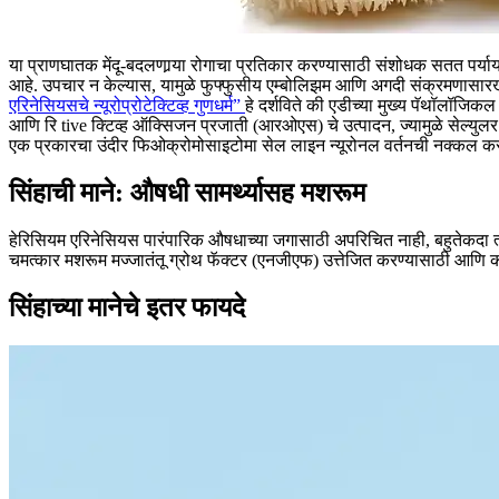
या प्राणघातक मेंदू-बदलणार्‍या रोगाचा प्रतिकार करण्यासाठी संशोधक सतत पर्याय 
आहे.
उपचार न केल्यास, यामुळे फुफ्फुसीय एम्बोलिझम आणि अगदी संक्रमणासारख
एरिनेसियसचे न्यूरोप्रोटेक्टिव्ह गुणधर्म”
हे दर्शविते की एडीच्या मुख्य पॅथॉलॉजिक
आणि रि tive क्टिव्ह ऑक्सिजन प्रजाती (आरओएस) चे उत्पादन, ज्यामुळे सेल्युलर मृ
एक प्रकारचा उंदीर फिओक्रोमोसाइटोमा सेल लाइन न्यूरोनल वर्तनची नक्कल करण
सिंहाची माने: औषधी सामर्थ्यासह मशरूम
हेरिसियम एरिनेसियस पारंपारिक औषधाच्या जगासाठी अपरिचित नाही, बहुतेकदा त्याच
चमत्कार मशरूम मज्जातंतू ग्रोथ फॅक्टर (एनजीएफ) उत्तेजित करण्यासाठी आणि 
सिंहाच्या मानेचे इतर फायदे