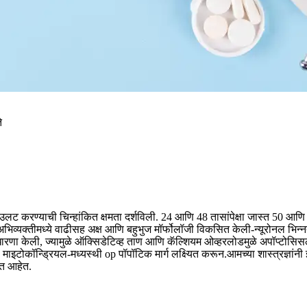
े
ना उलट करण्याची चिन्हांकित क्षमता दर्शविली. 24 आणि 48 तासांपेक्षा जास्त 50 आ
 अभिव्यक्तीमध्ये वाढीसह अक्ष आणि बहुभुज मॉर्फोलॉजी विकसित केली-न्यूरोनल भिन्नते
सुधारणा केली, ज्यामुळे ऑक्सिडेटिव्ह ताण आणि कॅल्शियम ओव्हरलोडमुळे अपॉप्टोसिसल
: माइटोकॉन्ड्रियल-मध्यस्थी op पॉपॉटिक मार्ग लक्ष्यित करून.
आमच्या शास्त्रज्ञां
वळत आहेत.