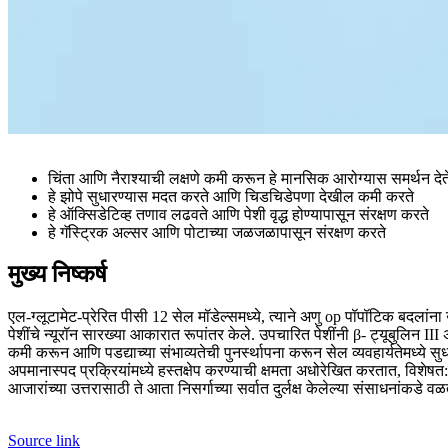
चिंता आणि नैराश्याची लक्षणे कमी करून हे मानसिक आरोग्यास समर्थन देत
हे झोपे सुधारण्यास मदत करते आणि चिडचिडेपणा देखील कमी करते
हे ऑक्सिडेटिव्ह तणाव लढवते आणि पेशी वृद्ध होण्यापासून संरक्षण करते
हे गॅस्ट्रिक अल्सर आणि पोटाच्या जळजळापासून संरक्षण करते
मुख्य निष्कर्ष
एल-ग्लूटामेट-प्रेरित पीसी 12 सेल मॉडेल्समध्ये, त्याने अणु op पॉपॉटिक बदलां
पेशींचे न्यूरॉन सारख्या आकारात रूपांतर केले. उपचारित पेशींनी β- ट्यूबुलिन III
कमी करून आणि पडद्याच्या संभाव्यतेची पुनर्स्थापना करून सेल व्यवहार्यतेमध्ये 
अपमानास्पद प्रक्रियांमध्ये हस्तक्षेप करण्याची क्षमता अधोरेखित करतात, विशेषत
आजारांच्या उत्तरासाठी ते आता निसर्गाच्या सर्वात दुर्लक्ष केलेल्या संसाधनांकडे 
Source link