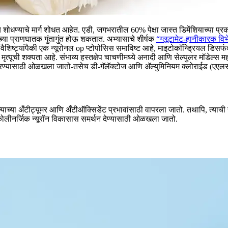
शोधण्याचे मार्ग शोधत आहेत. एडी, जगभरातील 60% पेक्षा जास्त डिमेंशियाच्या प्रकर
्या प्राणघातक गुंतागुंत होऊ शकतात.
अभ्यासाचे शीर्षक
“ग्लूटामेट-हानीकारक वि
ल वैशिष्ट्यांपैकी एक न्यूरोनल op प्टोपोसिस समाविष्ट आहे, माइटोकॉन्ड्रियल डिसफ
त्यूची शक्यता आहे. संभाव्य हस्तक्षेप चाचणीमध्ये अनादी आणि सेल्युलर मॉडेल्स महत
्यासाठी ओळखला जातो-तसेच डी-गॅलॅक्टोज आणि अ‍ॅल्युमिनियम क्लोराईड (एएलसीएल
्या अँटीट्यूमर आणि अँटीऑक्सिडेंट प्रभावांसाठी वापरला जातो. तथापि, त्याची न्य
कोलीनर्जिक न्यूरॉन विकासास समर्थन देण्यासाठी ओळखला जातो.