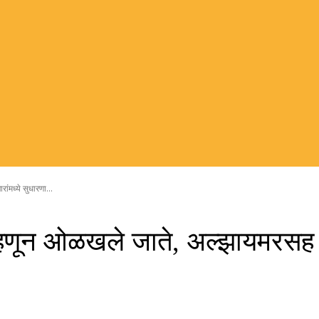
ांमध्ये सुधारणा...
म्हणून ओळखले जाते, अल्झायमरसह मे