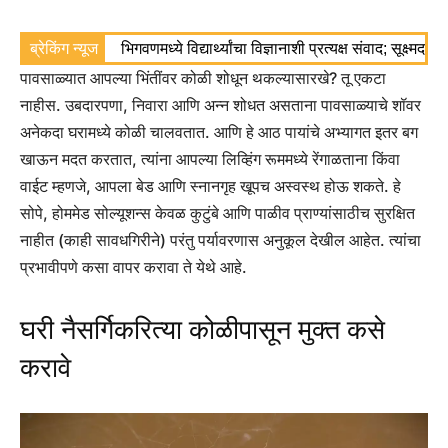
ब्रेकिंग न्यूज
भिगवणमध्ये विद्यार्थ्यांचा विज्ञानाशी प्रत्यक्ष संवाद; सूक्ष्मद
पावसाळ्यात आपल्या भिंतींवर कोळी शोधून थकल्यासारखे? तू एकटा
नाहीस. उबदारपणा, निवारा आणि अन्न शोधत असताना पावसाळ्याचे शॉवर
अनेकदा घरामध्ये कोळी चालवतात. आणि हे आठ पायांचे अभ्यागत इतर बग
खाऊन मदत करतात, त्यांना आपल्या लिव्हिंग रूममध्ये रेंगाळताना किंवा
वाईट म्हणजे, आपला बेड आणि स्नानगृह खूपच अस्वस्थ होऊ शकते.
हे
सोपे, होममेड सोल्यूशन्स केवळ कुटुंबे आणि पाळीव प्राण्यांसाठीच सुरक्षित
नाहीत (काही सावधगिरीने) परंतु पर्यावरणास अनुकूल देखील आहेत. त्यांचा
प्रभावीपणे कसा वापर करावा ते येथे आहे.
घरी नैसर्गिकरित्या कोळीपासून मुक्त कसे
करावे