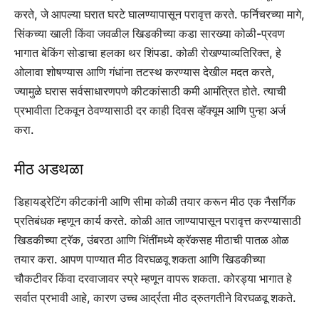
करते, जे आपल्या घरात घरटे घालण्यापासून परावृत्त करते. फर्निचरच्या मागे,
सिंकच्या खाली किंवा जवळील खिडकीच्या कडा सारख्या कोळी-प्रवण
भागात बेकिंग सोडाचा हलका थर शिंपडा. कोळी रोखण्याव्यतिरिक्त, हे
ओलावा शोषण्यास आणि गंधांना तटस्थ करण्यास देखील मदत करते,
ज्यामुळे घरास सर्वसाधारणपणे कीटकांसाठी कमी आमंत्रित होते.
त्याची
प्रभावीता टिकवून ठेवण्यासाठी दर काही दिवस व्हॅक्यूम आणि पुन्हा अर्ज
करा.
मीठ अडथळा
डिहायड्रेटिंग कीटकांनी आणि सीमा कोळी तयार करून मीठ एक नैसर्गिक
प्रतिबंधक म्हणून कार्य करते. कोळी आत जाण्यापासून परावृत्त करण्यासाठी
खिडकीच्या ट्रॅक, उंबरठा आणि भिंतींमध्ये क्रॅकसह मीठाची पातळ ओळ
तयार करा. आपण पाण्यात मीठ विरघळवू शकता आणि खिडकीच्या
चौकटीवर किंवा दरवाजावर स्प्रे म्हणून वापरू शकता. कोरड्या भागात हे
सर्वात प्रभावी आहे, कारण उच्च आर्द्रता मीठ द्रुतगतीने विरघळवू शकते.