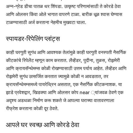
अन्न-ग्रेड डीचा पातळ थर शिंपडा. उत्कृष्ट परिणामांसाठी ते कोरडे ठेवा
आणि ओलसर किंवा ओले भागात वापरणे टाळा. बारीक धूळ श्वास घेण्यास
टाळण्यासाठी अर्ज करताना नेहमीच मुखवटा घाला.
स्पायडर-रिपेलिंग प्लांट्स
काही घरगुती सुगंध आणि आवश्यक तेलांमुळे काही घरगुती वनस्पती नैसर्गिक
कीटकांचे रिपेलेंट म्हणून काम करतात. लैव्हेंडर, पुदीना, तुळस, रोझमेरी
आणि क्रायसॅन्थेमम्स कोळी रोखण्यासाठी उत्तम पर्याय आहेत. लैव्हेंडर आणि
रोझमेरी सुगंध उत्सर्जित करतात ज्यामुळे कोळी न आवडतात, तर
क्रायसॅन्थेमम्समध्ये पायरेथ्रिन असतात, एक नैसर्गिक कीटकनाशक. या
झाडे प्रवेशद्वार, खिडक्या आणि ओलसर कोप near ्यांजवळ ठेवणे एक
अदृश्य अडथळा निर्माण करू शकते जे आपल्या घराच्या वातावरणाला
रीफ्रेश करताना कोळी दूर ठेवते.
आपले घर स्वच्छ आणि कोरडे ठेवा