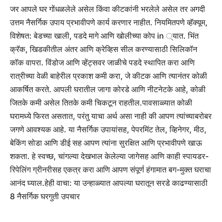
जर आपले घर गोंधळलेले असेल किंवा कीटकांनी भरलेले असेल तर अगदी
उत्तम नैसर्गिक उपाय प्रभावीपणे कार्य करणार नाहीत. नियमितपणे व्हॅक्यूम,
विशेषत: बेडच्या खाली, पडदे मागे आणि खोलीच्या कोप in ्यात. भिंत
क्रॅक, खिडकीतील अंतर आणि क्रेव्हिस सील करण्यासाठी सिलिकॉन
कॉक वापरा. विंडोज आणि व्हेंट्सवर जाळीचे पडदे स्थापित करा आणि
रात्रीच्या वेळी बाहेरील प्रकाश कमी करा, जे कीटक आणि त्यानंतर कोळी
आकर्षित करते. आपली घरातील जागा कोरडे आणि नीटनेटके आहे, कोळी
जितके कमी असेल तितके कमी चिकटून राहतील.
पावसाळ्यात कोळी
घरामध्ये फिरत असतात, परंतु याचा अर्थ असा नाही की आपण त्यांच्याबरोबर
जगणे आवश्यक आहे. या नैसर्गिक उपायांसह, पेपरमिंट तेल, व्हिनेगर, मीठ,
बेकिंग सोडा आणि डीई सह आपण त्यांना सुरक्षित आणि प्रभावीपणे खाऊ
शकता. हे स्वच्छ, चांगल्या देखभाल केलेल्या जागेसह आणि काही स्पायडर-
रिपेलिंग ग्रीनरीसह एकत्र करा आणि आपण संपूर्ण हंगामात बग-मुक्त घराचा
आनंद घ्याल.
हेही वाचा:
या उन्हाळ्यात आपल्या घरातून सरडे काढण्यासाठी
8 नैसर्गिक घरगुती उपचार