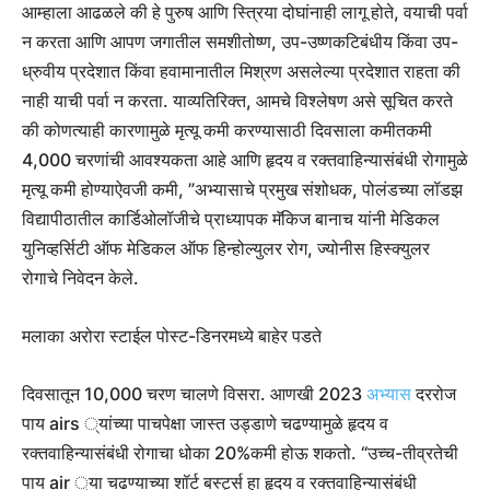
आम्हाला आढळले की हे पुरुष आणि स्त्रिया दोघांनाही लागू होते, वयाची पर्वा
न करता आणि आपण जगातील समशीतोष्ण, उप-उष्णकटिबंधीय किंवा उप-
ध्रुवीय प्रदेशात किंवा हवामानातील मिश्रण असलेल्या प्रदेशात राहता की
नाही याची पर्वा न करता.
याव्यतिरिक्त, आमचे विश्लेषण असे सूचित करते
की कोणत्याही कारणामुळे मृत्यू कमी करण्यासाठी दिवसाला कमीतकमी
4,000 चरणांची आवश्यकता आहे आणि हृदय व रक्तवाहिन्यासंबंधी रोगामुळे
मृत्यू कमी होण्याऐवजी कमी, ”अभ्यासाचे प्रमुख संशोधक, पोलंडच्या लॉडझ
विद्यापीठातील कार्डिओलॉजीचे प्राध्यापक मॅकिज बानाच यांनी मेडिकल
युनिव्हर्सिटी ऑफ मेडिकल ऑफ हिन्होल्युलर रोग, ज्योनीस हिस्क्युलर
रोगाचे निवेदन केले.
मलाका अरोरा स्टाईल पोस्ट-डिनरमध्ये बाहेर पडते
दिवसातून 10,000 चरण चालणे विसरा. आणखी 2023
अभ्यास
दररोज
पाय airs ्यांच्या पाचपेक्षा जास्त उड्डाणे चढण्यामुळे हृदय व
रक्तवाहिन्यासंबंधी रोगाचा धोका 20%कमी होऊ शकतो. “उच्च-तीव्रतेची
पाय air ्या चढण्याच्या शॉर्ट बर्स्ट्स हा हृदय व रक्तवाहिन्यासंबंधी