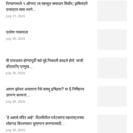
भिगवणमध्ये १ ऑगस्ट ला महसूल समाधान शिबीर; कृषिमंत्री
दत्तात्रय मामा भरणे...
July 31, 2026
प्रवेश नाकारला
July 30, 2026
मी पायउतार होण्यापूर्वी सर्व मुद्दे निकाली काढले होते: माजी
डीएलटीए प्रमुख...
July 30, 2026
आपण झोपत असताना पैसे कमवू इच्छिता? या 5 निष्क्रिय
उत्पन्न कल्पना...
July 30, 2026
‘हे आमचे मंदिर आहे’: दिल्लीतील पर्यटकांना महाराष्ट्राच्या
लोहगड किल्ल्यावर धुम्रपान करण्यासाठी...
July 30, 2026