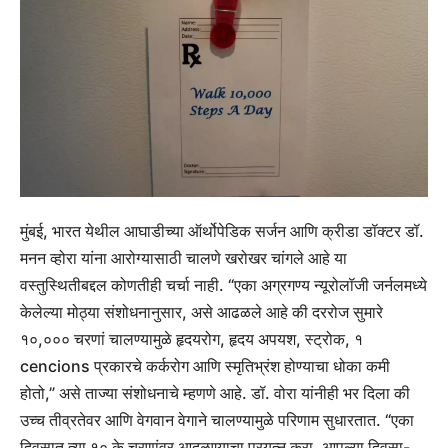
मुंबई, भारत येथील आघाडीच्या ऑर्थोपेडिक सर्जन आणि क्रीडा डॉक्टर डॉ.
मनन व्होरा यांना आरोग्यासाठी चालणे खरोखर चांगले आहे या
वस्तुस्थितीबद्दल कोणतीही चर्चा नाही. “एका अग्रगण्य न्यूरोलॉजी जर्नलमध्ये
केलेल्या मोठ्या संशोधनानुसार, असे आढळले आहे की दररोज सुमारे
१०,००० चरणां चालण्यामुळे हृदयरोग, हृदय अपयश, स्ट्रोक, १
cencions प्रकारचे कर्करोग आणि स्मृतिभ्रंश होण्याचा धोका कमी
होतो,” असे ताज्या संशोधनाचे म्हणणे आहे.
डॉ. वोरा यांनीही भर दिला की
उच्च तीव्रतेवर आणि वेगवान वेगाने चालण्यामुळे परिणाम सुधारतात. “एका
दिवसात त्या १० के चरणांवर आदळण्याचा प्रयत्न करा. आपल्या दिवसा-