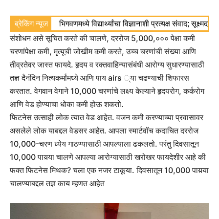
ब्रेकिंग न्यूज
भिगवणमध्ये विद्यार्थ्यांचा विज्ञानाशी प्रत्यक्ष संवाद; सूक्ष्मद
संशोधन असे सूचित करते की चालणे, दररोज 5,000,००० पेक्षा कमी
चरणांपेक्षा कमी, मृत्यूची जोखीम कमी करते, उच्च चरणांची संख्या आणि
तीव्रतेवर जास्त फायदे. हृदय व रक्तवाहिन्यासंबंधी आरोग्य सुधारण्यासाठी
तज्ञ दैनंदिन नित्यकर्मांमध्ये आणि पाय airs ्या चढण्याची शिफारस
करतात. वेगवान वेगाने 10,000 चरणांचे लक्ष्य केल्याने हृदयरोग, कर्करोग
आणि वेड होण्याचा धोका कमी होऊ शकतो.
फिटनेस उत्साही लोक त्यात वेड आहेत. वजन कमी करण्याच्या प्रवासावर
असलेले लोक याबद्दल वेडसर आहेत. आपला स्मार्टवॉच कदाचित दररोज
10,000-चरण ध्येय गाठण्यासाठी आपल्याला ढकलतो. परंतु दिवसातून
10,000 पायर्‍या चालणे आपल्या आरोग्यासाठी खरोखर फायदेशीर आहे की
फक्त फिटनेस मिथक? चला एक नजर टाकूया.
दिवसातून 10,000 पायर्‍या
चालण्याबद्दल तज्ञ काय म्हणत आहेत