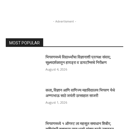
- Advertisment -
MOST POPULAR
भिगवणमध्ये विद्यार्थ्यांचा विज्ञानाशी प्रत्यक्ष संवाद;
सूक्ष्मदर्शकातून हायड्रा व डायटॉम्सचे निरीक्षण
August 4, 2026
कला, विज्ञान आणि वाणिज्य महाविद्यालय भिगवण येथे
अण्णाभाऊ साठे जयंती उत्साहात साजरी
August 1, 2026
भिगवणमध्ये १ ऑगस्ट ला महसूल समाधान शिबीर;
कृषिमंत्री दत्तात्रय मामा भरणे यांच्या हस्ते उद्घाटन