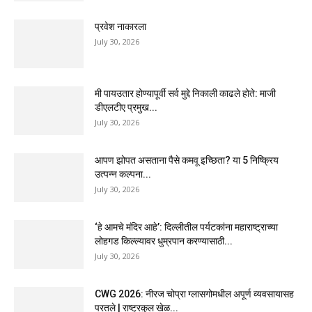
प्रवेश नाकारला
July 30, 2026
मी पायउतार होण्यापूर्वी सर्व मुद्दे निकाली काढले होते: माजी
डीएलटीए प्रमुख...
July 30, 2026
आपण झोपत असताना पैसे कमवू इच्छिता? या 5 निष्क्रिय
उत्पन्न कल्पना...
July 30, 2026
‘हे आमचे मंदिर आहे’: दिल्लीतील पर्यटकांना महाराष्ट्राच्या
लोहगड किल्ल्यावर धुम्रपान करण्यासाठी...
July 30, 2026
CWG 2026: नीरज चोप्रा ग्लासगोमधील अपूर्ण व्यवसायासह
परतले | राष्ट्रकुल खेळ...