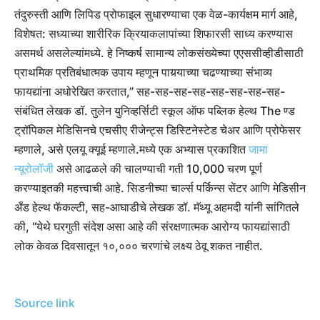
तंदुरुस्ती आणि लिपिड प्रोफाइल सुधारण्याचा एक वेळ-कार्यक्षम मार्ग आहे,
विशेषत: सध्याच्या शारीरिक क्रियाकलापांच्या शिफारसी साध्य करण्यास
असमर्थ असलेल्यांमध्ये. हे निष्कर्ष सामान्य लोकसंख्येच्या एएससीव्हीडीसाठी
प्राथमिक प्रतिबंधात्मक उपाय म्हणून पायर्‍याच्या चढण्याच्या संभाव्य
फायद्यांना अधोरेखित करतात,” सह-सह-सह-सह-सह-सह-सह-सह-
संबंधित लेखक डॉ.
तुलेन युनिव्हर्सिटी स्कूल ऑफ पब्लिक हेल्थ The ण्ड
ट्रॉपिकल मेडिसिनचे एचसीए रीजेन्ट्स डिस्टिनेस्टेड चेअर आणि प्रोफेसर
म्हणाले, असे एलयू क्यूई म्हणाले.
मध्ये एक अभ्यास प्रकाशित
जामा
न्यूरोलॉजी
असे आढळले की चालण्याची गती 10,000 चरण पूर्ण
करण्याइतकी महत्त्वाची आहे. सिडनीच्या चार्ल्स पर्किन्स सेंटर आणि मेडिसीन
अँड हेल्थ फॅकल्टी, सह-आघाडीचे लेखक डॉ. मॅथ्यू अहमदी यांनी सांगितले
की, “येथे घरगुती संदेश असा आहे की संरक्षणात्मक आरोग्य फायद्यांसाठी
लोक केवळ दिवसातून १०,००० चरणांचे लक्ष्य ठेवू शकत नाहीत.
Source link